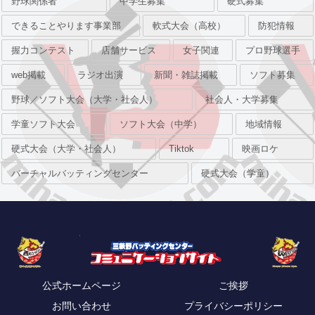
野球関係者
中学生募集
硬式募集
できることやります事業部
軟式大会（高校）
防犯情報
握力コンテスト
店舗サービス
女子関連
プロ野球選手
web掲載
ラジオ出演
新聞・雑誌掲載
ソフト募集
野球／ソフト大会（大学・社会人）
社会人・大学募集
学童ソフト大会
ソフト大会（中学）
地域情報
硬式大会（大学・社会人）
Tiktok
映画ロケ
バーチャルバッティングセンター
硬式大会（学童）
公式ホームページ
ご挨拶
お問い合わせ
プライバシーポリシー