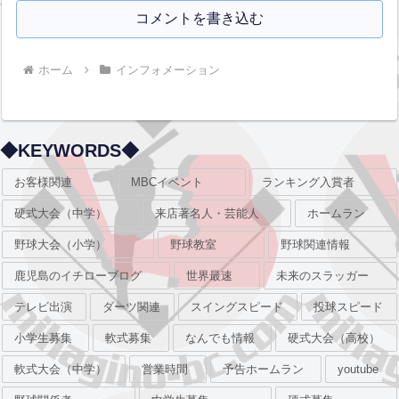
コメントを書き込む
ホーム
インフォメーション
◆KEYWORDS◆
お客様関連
MBCイベント
ランキング入賞者
硬式大会（中学）
来店著名人・芸能人
ホームラン
野球大会（小学）
野球教室
野球関連情報
鹿児島のイチローブログ
世界最速
未来のスラッガー
テレビ出演
ダーツ関連
スイングスピード
投球スピード
小学生募集
軟式募集
なんでも情報
硬式大会（高校）
軟式大会（中学）
営業時間
予告ホームラン
youtube