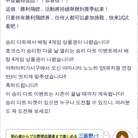
中並贏得獎品！！恭喜你！！
這個「勝利飛鏢」活動將持續舉辦到賽季結束！
只要持有勝利飛鏢券，任何人都可以參加挑戰，快來試試
看吧！
승리 다트에서 배팅 4게임 상품권이 나왔습니다!
호크스가 승리한 다음 날 열리는 승리 다트 이벤트에서 배
팅 4게임 상품권이 나왔습니다!!
야하타히가시구에서 오신 야마시타 노노하 양(유치원 연장
반)이 멋지게 맞추셨습니다!!
축하드립니다!!
이 승리 다트 이벤트는 시즌이 끝날 때까지 계속됩니다!
승리 다트 티켓이 있으면 누구나 도전할 수 있으니, 여러분
도 꼭 도전해 보세요!
三萩野バ
初心者からプロ野球志望者まで楽しめる