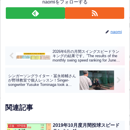
naomiをフォローする
naomi
2026年6月の月間スイングスピードラン
キングの結果です。”The results of the
monthly swing speed ranking for June
2026 are as follows.”【ENG CHT KOR
JPN】
シンガーソングライター・冨永裕輔さん
が野球教室で個人レッスン！Singer-
songwriter Yusuke Tominaga took a
private baseball lesson at Mihagino
Batting Center!【ENG CHT KOR JPN】
関連記事
2019年10月度月間投球スピード
店舗・HP情報