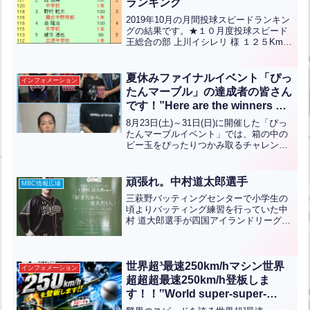
ランキング
2019年10月の月間投球スピードランキン
グの結果です。★１０月度投球スピード
王総合の部 上川イシレリ 様 １２５Km/h
中学生の部 友田悠斗 君 １１８Km/h 霧
丘中野球部（３年）小学/女性の部 池永
隆之助 君 １０６Km/h 穴生少年...全文は
夏休みファイナルイベント「ぴっ
インフォメーション
クリック
たんマーブル」の達成者の皆さん
です！”Here are the winners of
the Summer Vacation Final
8月23日(土)～31日(日)に開催した「ぴっ
Event: ‘Pittan Marble’!”【ENG
たんマーブルイベント」では、箱の中の
ビー玉をぴったりつかみ取るチャレンジ
CHT KOR JPN】
に挑戦していただきました。小学生・女
性は8コ、中学生以上は12コをぴったり
掴めた方に、バッティング2ゲームをプレ
頑張れ。中村道太郎選手
MBC情報広場
ゼント！見...全文はクリック
三萩野バッティングセンターで小学生の
頃よりバッティング練習を行っていた中
村 道大郎選手が四国アイランドリーグの
香川オリーブガイナーズで大活躍してい
ます。四国アイランドリーグで現在安打
数1位、打率2位の成績です！この調子で
チームの優勝目指して...全文はクリック
世界超³最速250km/hマシン世界
インフォメーション
超超超最速250km/h登板しま
す！！‟World super-super-
super fastest 250km/h will take