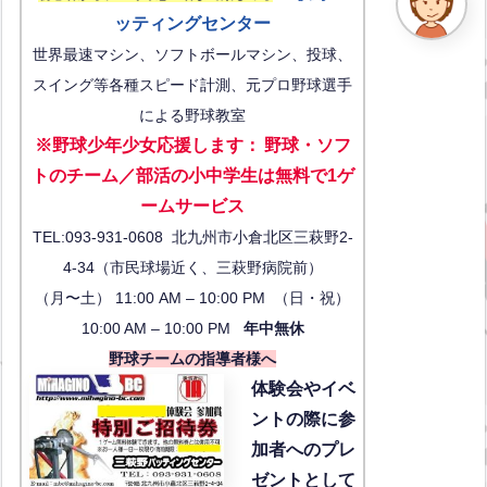
ッティングセンター
世界最速マシン、ソフトボールマシン、投球、
スイング等各種スピード計測、元プロ野球選手
による野球教室
※野球少年少女応援します
：
野球・ソフ
トのチーム／部活の小中学生は無料で1ゲ
ーム
サービス
TEL:093-931-0608 北九州市小倉北区三萩野2-
4-34（市民球場近く、三萩野病院前）
（月〜土） 11:00 AM – 10:00 PM （日・祝）
10:00 AM – 10:00 PM
年中無休
野球チームの指導者様へ
体験会
やイベ
ントの際に参
加者へのプレ
ゼントとして