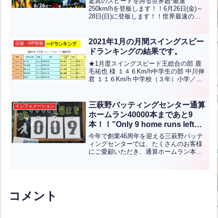
驚異のスピードを誇る世界超³最速
the mound!!‟【ENG CHT KOR
250km/hを登板します！！6月26日(金)～
28日(日)に登板します！！世界最速のス
JPN】
ピードを体験してみてください！！
Experience the world's super³ fastest
pitch ...全文はクリック
2021年1月の月間スイングスピー
店舗・HP情報
ドランキングの結果です。
★1月度スイングスピード王総合の部 鹿
毛祐也 様 １４６Km/h中学生の部 中川伸
君 １１６Km/h 中学校（３年）小学／女
性の部 菊地蒼汰 君 １３３Km/h 足原ビ
クトリー（６年）ランクインされた方々
おめでとうございます！
三萩野バッティングセンター通算
インフォメーション
ホームラン40000本まであと9
本！！”Only 9 home runs left
until the 40,000th home run at
今年で創業46周年を迎える三萩野バッテ
Mihagino Batting
ィングセンターでは、たくさんのお客様
にご愛顧いただき、通算ホームラン本数
Center!”【ENG CHT KOR
40000本まであと9本となっております！
JPN】
店内ではカウントダウンを実施中です！
さらに、記念すべき40000本目のホーム
ランを打った...全文はクリック
コメント