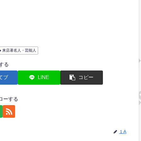
来店著名人・芸能人
する
てブ
LINE
コピー
ローする
１A