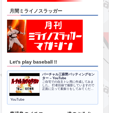
月間ミライノスラッガー
Let’s play baseball !!
バーチャル三萩野バッティングセン
ター – YouTube
ご自宅での自主トレ用に作成してみま
した。 打者目線で撮影していますので
正面に立って素振りをしてみてくださ
い。イメトレのお手伝いにはなるかと
思います。 右打者、左打者すべて３０
YouTube
球でセッティングしています。