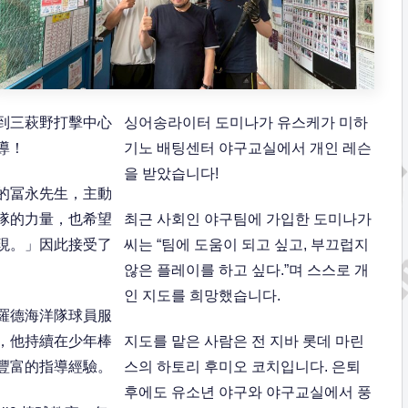
到三萩野打擊中心
싱어송라이터 도미나가 유스케가 미하
導！
기노 배팅센터 야구교실에서 개인 레슨
을 받았습니다!
的冨永先生，主動
隊的力量，也希望
최근 사회인 야구팀에 가입한 도미나가
現。」因此接受了
씨는 “팀에 도움이 되고 싶고, 부끄럽지
않은 플레이를 하고 싶다.”며 스스로 개
인 지도를 희망했습니다.
羅德海洋隊球員服
，他持續在少年棒
지도를 맡은 사람은 전 지바 롯데 마린
豐富的指導經驗。
스의 하토리 후미오 코치입니다. 은퇴
후에도 유소년 야구와 야구교실에서 풍