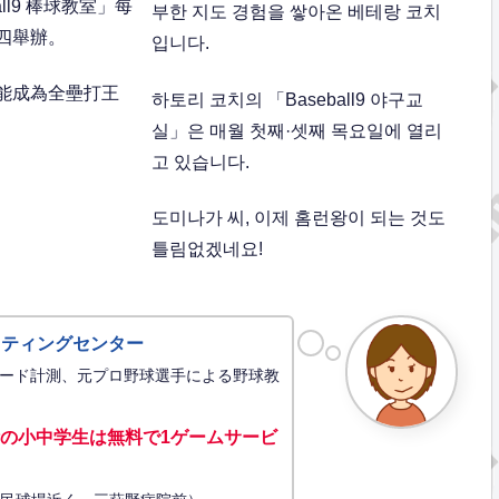
ll9 棒球教室」每
부한 지도 경험을 쌓아온 베테랑 코치
四舉辦。
입니다.
能成為全壘打王
하토리 코치의 「Baseball9 야구교
실」은 매월 첫째·셋째 목요일에 열리
고 있습니다.
도미나가 씨, 이제 홈런왕이 되는 것도
틀림없겠네요!
ッティングセンター
ード計測、元プロ野球選手による野球教
の小中学生は無料で1ゲーム
サービ