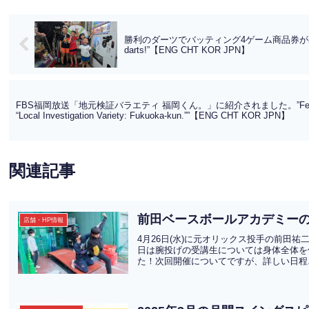
勝利のダーツでバッティング4ゲーム商品券が出ました！”A vou
darts!”【ENG CHT KOR JPN】
FBS福岡放送「地元検証バラエティ 福岡くん。」に紹介されました。”Featured on 
“Local Investigation Variety: Fukuoka-kun.””【ENG CHT KOR JPN】
関連記事
前田ベースボールアカデミー
店舗・HP情報
4月26日(水)に元オリックス投手の前田
日は腕投げの受講生については身体全体を
た！次回開催についてですが、詳しい日程.