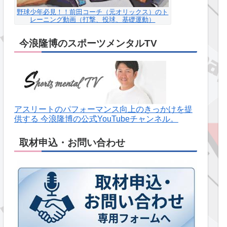
野球少年必見！！前田コーチ（元オリックス）のト
レーニング動画（打撃、投球、基礎運動）
今浪隆博のスポーツメンタルTV
アスリートのパフォーマンス向上のきっかけを提
供する 今浪隆博の公式YouTubeチャンネル。
取材申込・お問い合わせ