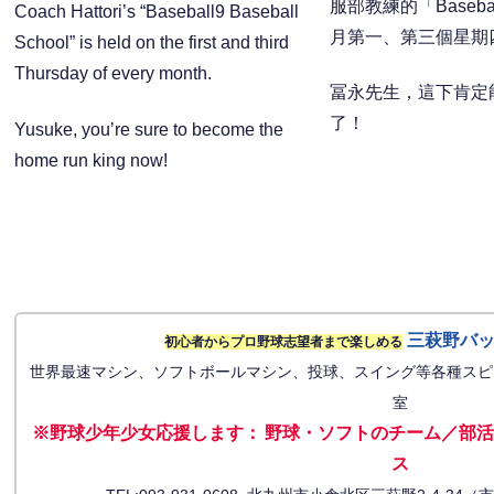
服部教練的「Baseba
Coach Hattori’s “Baseball9 Baseball
月第一、第三個星期
School” is held on the first and third
Thursday of every month.
冨永先生，這下肯定
了！
Yusuke, you’re sure to become the
home run king now!
三萩野バ
初心者からプロ野球志望者まで楽しめる
世界最速マシン、ソフトボールマシン、投球、スイング等各種スピ
室
※野球少年少女応援します
：
野球・ソフトのチーム／部活
ス