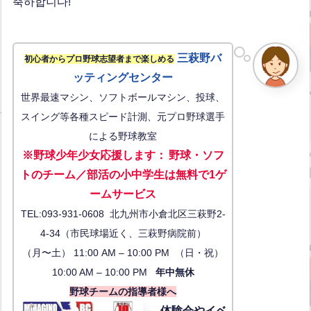
축하합니다!
三萩野バ
初心者からプロ野球志望者まで楽しめる
ッティングセンター
世界最速マシン、ソフトボールマシン、投球、
スイング等各種スピード計測、元プロ野球選手
による野球教室
※野球少年少女応援します
：
野球・ソフ
トのチーム／部活の小中学生は無料で1ゲ
ーム
サービス
TEL:093-931-0608 北九州市小倉北区三萩野2-
4-34（市民球場近く、三萩野病院前）
（月〜土） 11:00 AM – 10:00 PM （日・祝）
10:00 AM – 10:00 PM
年中無休
野球チームの指導者様へ
体験会
やイベ