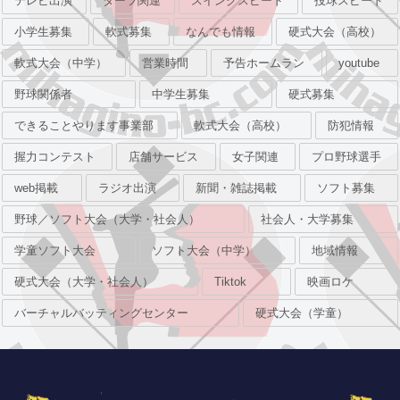
テレビ出演
ダーツ関連
スイングスピード
投球スピード
小学生募集
軟式募集
なんでも情報
硬式大会（高校）
軟式大会（中学）
営業時間
予告ホームラン
youtube
野球関係者
中学生募集
硬式募集
できることやります事業部
軟式大会（高校）
防犯情報
握力コンテスト
店舗サービス
女子関連
プロ野球選手
web掲載
ラジオ出演
新聞・雑誌掲載
ソフト募集
野球／ソフト大会（大学・社会人）
社会人・大学募集
学童ソフト大会
ソフト大会（中学）
地域情報
硬式大会（大学・社会人）
Tiktok
映画ロケ
バーチャルバッティングセンター
硬式大会（学童）