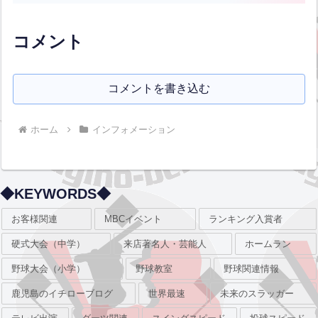
倉中央スターズ（６年）小学低/女性の部
宮脇有希 君 ９０Kｍ/ｈ 足...全文はクリ
ック
コメント
コメントを書き込む
ホーム
インフォメーション
◆KEYWORDS◆
お客様関連
MBCイベント
ランキング入賞者
硬式大会（中学）
来店著名人・芸能人
ホームラン
野球大会（小学）
野球教室
野球関連情報
鹿児島のイチローブログ
世界最速
未来のスラッガー