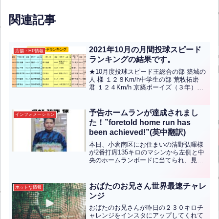
JPN】
関連記事
2021年10月の月間投球スピード
店舗・HP情報
ランキングの結果です。
★10月度投球スピード王総合の部 築城の
人 様 １２８Km/h中学生の部 荒牧拓磨
君 １２４Km/h 京築ボーイズ（３年）小
学5-6年の部 岸川創威 君 ９４Kｍ/ｈ 到
津スポーツ少年団（６年）小学低/女性の
部 下川寛大 君 ８８Kｍ/ｈ...全文はクリ
予告ホームランが達成されまし
インフォメーション
ック
た！”foretold home run has
been achieved!”(英中翻訳)
本日、小倉南区にお住まいの清野弘暉様
が2番打席135キロのマシンから左側と中
央のホームランボードに当てられ、見事
予告ホームランを達成しました！おめで
とうございます！予告ホームランイベン
トは2月25日（日）までのイベントとな
おばたのお兄さん世界最速チャレ
ホットな情報
っておりますので、...全文はクリック
ンジ
おばたのお兄さんが昨日の２３０キロチ
ャレンジをインスタにアップしてくれて