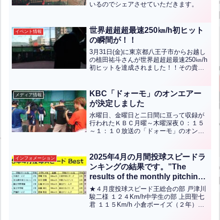
いるのでシェアさせていただきます。
世界超超超最速250㎞/h初ヒット
イベント情報
の瞬間が！！
3月31日(金)に東京都八王子市からお越し
の植田祐斗さんが世界超超超最速250㎞/h
初ヒットを達成されました！！その貴重
な瞬間をYoutubeの方にアップされてい
ますので、ぜひともご覧くださいま
せ！！
KBC「ドォーモ」のオンエアー
メディア情報
が決定しました
水曜日、金曜日と二日間に亘って収録が
行われたＫＢＣ月曜～木曜深夜０：１５
～１：１０放送の「ドォーモ」のオンエ
アーが決定しました。９月１７日（祝）
と２４日（祝）２４：１５から放送予定
です。三澤澄也アナウンサーの過酷なチ
2025年4月の月間投球スピードラ
インフォメーション
ャレンジをぜひご覧くださ...全文はクリ
ンキングの結果です。”The
ック
results of the monthly pitching
speed ranking for April 2025
★４月度投球スピード王総合の部 戸津川
are as follows.”【ENG CHT
駿二様 １２４Km/h中学生の部 上田聖七
君 １１５Km/h 小倉ボーイズ（２年）小
KOR JPN】
学5-6年の部 河﨑天佑 君 ９３Kｍ/ｈ 小