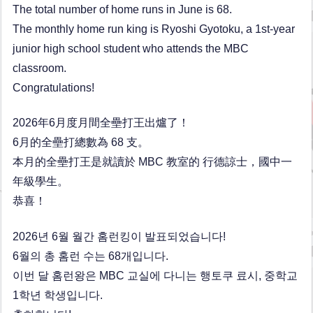
The total number of home runs in June is 68.
The monthly home run king is Ryoshi Gyotoku, a 1st-year
junior high school student who attends the MBC
classroom.
Congratulations!
2026年6月度月間全壘打王出爐了！
6月的全壘打總數為 68 支。
本月的全壘打王是就讀於 MBC 教室的 行德諒士，國中一
年級學生。
恭喜！
2026년 6월 월간 홈런킹이 발표되었습니다!
6월의 총 홈런 수는 68개입니다.
이번 달 홈런왕은 MBC 교실에 다니는 행토쿠 료시, 중학교
1학년 학생입니다.