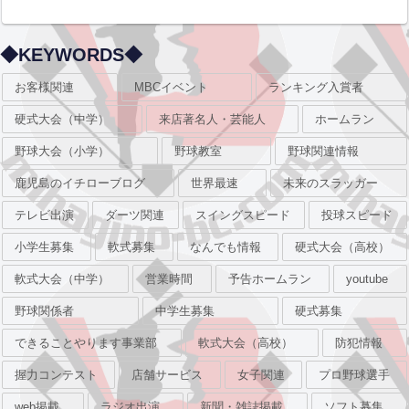
◆KEYWORDS◆
お客様関連
MBCイベント
ランキング入賞者
硬式大会（中学）
来店著名人・芸能人
ホームラン
野球大会（小学）
野球教室
野球関連情報
鹿児島のイチローブログ
世界最速
未来のスラッガー
テレビ出演
ダーツ関連
スイングスピード
投球スピード
小学生募集
軟式募集
なんでも情報
硬式大会（高校）
軟式大会（中学）
営業時間
予告ホームラン
youtube
野球関係者
中学生募集
硬式募集
できることやります事業部
軟式大会（高校）
防犯情報
握力コンテスト
店舗サービス
女子関連
プロ野球選手
web掲載
ラジオ出演
新聞・雑誌掲載
ソフト募集