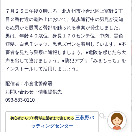
７月２５日午後０時ころ、北九州市小倉北区上冨野２丁
目２番付近の道路上において、徒歩通行中の男児が見知
らぬ男から股間と臀部を触られる事案が発生しました。
男は、年齢４０歳位、身長１７０センチ位、中肉、黒色
短髪、白色Ｔシャツ、黒色ズボンを着用しています。●不
審者を見たら警察に通報しましょう。●危険を感じたら大
声を出して逃げましょう。●防犯アプリ「みまもっち」を
インストールして活用しましょう。
配信者：小倉北警察署
お問い合わせ・情報提供先
093-583-0110
三萩野バ
初心者からプロ野球志望者まで楽しめる
ッティングセンター