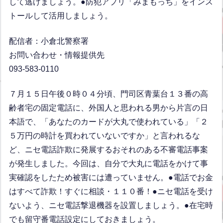
して逃げましょう。●防犯アプリ「みまもっち」をインス
トールして活用しましょう。
配信者：小倉北警察署
お問い合わせ・情報提供先
093-583-0110
７月１５日午後０時０４分頃、門司区青葉台１３番の高
齢者宅の固定電話に、外国人と思われる男から片言の日
本語で、「あなたのカードが大丸で使われている」「２
５万円の時計を買われていないですか」と言われるな
ど、ニセ電話詐欺に発展するおそれのある不審電話事案
が発生しました。今回は、自分で大丸に電話をかけて事
実確認をしたため被害には遭っていません。●電話でお金
はすべて詐欺！すぐに相談・１１０番！●ニセ電話を受け
ないよう、ニセ電話撃退機器を設置しましょう。●在宅時
でも留守番電話設定にしておきましょう。