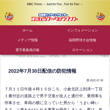
MBC Press ～ Just for Fun , Fun for Fan ～
ホーム
インフォメーション
メディア情報
福岡野球大会情報
選手募集掲示板
ロケーション
2022年7月30日配信の防犯情報
2022.07.30
７月１１日午後４時１５分ころ、小倉北区上到津一丁目
１番付近の道路上で男子児童が友人と通行中、乗用車を
停車させ、車両の横に立っていた男から「うまい棒い
る？」と声をかけられる事案が発生しました。男は、年