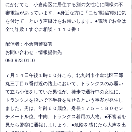
にかけても、小倉南区に居住する別の女性宅に同様の不
審電話があっています。●身近な方に「ニセ電話詐欺に気
を付けて」という声掛けをお願いします。●電話でお金は
全て詐欺！すぐに相談・１１０番！
配信者：小倉南警察署
お問い合わせ・情報提供先
093-923-0110
７月１４日午後１時５０分ころ、北九州市小倉北区三郎
丸三丁目５番付近の路上において、トランクスのみ履い
て立ち小便をしていた男性が、徒歩で通行中の女性に、
トランクスを脱いで下半身を見せるという事案が発生し
ました。男は、年齢６０歳位、身長１７５～１８０セン
チメートル位、中肉、トランクス着用の人物。●不審者を
見たら警察に通報しましょう。●危険を感じたら大声を出