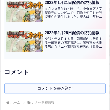
防犯ブザーを活用するなど...全文はクリ
2022年1月21日配信の防犯情報
北九州防犯情報
ック
１月２０日午前４時ころ、小倉南区大字
新道寺のコンビニで、刃物を使用した強
盗事件が発生しました。犯人は、年齢２
０歳代の男二人で、店員に刃物を突き付
け、現金を奪い、逃走しています。犯人
二人の特徴は、黒色の上着、黒色キャッ
プ帽、マスクです。目撃情...全文はクリ
2022年2月26日配信の防犯情報
北九州防犯情報
ック
令和４年２月１８日、苅田町内に居住す
る一般家庭の固定電話に、警察官を名乗
る男から「ニセ電話詐欺被害の注意喚起
のため電話しました。通帳はどちらの口
座を利用していますか。」といった電話
がかかってきています。●身に覚えのな
い電話がかかってきた場合...全文はクリ
ック
コメント
コメントを書き込む
ホーム
北九州防犯情報