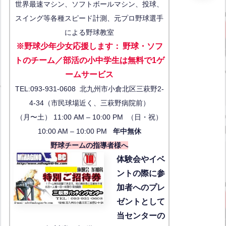
世界最速マシン、ソフトボールマシン、投球、
スイング等各種スピード計測、元プロ野球選手
による野球教室
※野球少年少女応援します
：
野球・ソフ
トのチーム／部活の小中学生は無料で1ゲ
ーム
サービス
TEL:093-931-0608 北九州市小倉北区三萩野2-
4-34（市民球場近く、三萩野病院前）
（月〜土） 11:00 AM – 10:00 PM （日・祝）
10:00 AM – 10:00 PM
年中無休
野球チームの指導者様へ
体験会
やイベ
ントの際に参
加者へのプレ
ゼントとして
当センターの