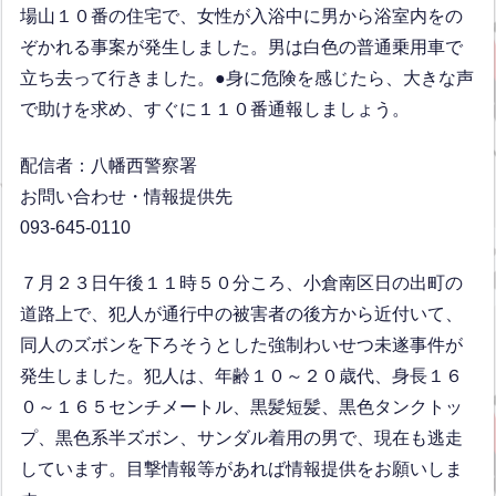
場山１０番の住宅で、女性が入浴中に男から浴室内をの
ぞかれる事案が発生しました。男は白色の普通乗用車で
立ち去って行きました。●身に危険を感じたら、大きな声
で助けを求め、すぐに１１０番通報しましょう。
配信者：八幡西警察署
お問い合わせ・情報提供先
093-645-0110
７月２３日午後１１時５０分ころ、小倉南区日の出町の
道路上で、犯人が通行中の被害者の後方から近付いて、
同人のズボンを下ろそうとした強制わいせつ未遂事件が
発生しました。犯人は、年齢１０～２０歳代、身長１６
０～１６５センチメートル、黒髪短髪、黒色タンクトッ
プ、黒色系半ズボン、サンダル着用の男で、現在も逃走
しています。目撃情報等があれば情報提供をお願いしま