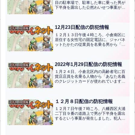
目の駐車場で、駐車した車に乗った男が
下半身を露出した公然わいせつ事案が発
生しました。犯人は、黒色セダン型の車
に乗っていました。●危険を感じたら大
声を出しましょう。●防犯ブザーを活用
するなどしましょう。●犯...全文はクリッ
12月23日配信の防犯情報
北九州防犯情報
ク
１２月１３日午後４時ころ、小倉南区に
居住する女性宅の固定電話に、ジャパネ
ットたかたの従業員を名乗る男から「先
日購入された冷蔵庫の支払い期限が明日
までになっています。」などと連絡があ
り、その後に警察官を名乗る男が通帳番
号等を聞き出そうとする不...全文はクリ
2022年1月29日配信の防犯情報
北九州防犯情報
ック
１月２４日、小倉北区内の高齢者宅に百
貨店店員を名乗る人物から「あなた名義
のクレジットカードが使われています」
「カード会社に連絡してください」など
と今後ニセ電話詐欺に発展するおそれの
ある不審電話事案が複数件発生していま
す。●電話でお金は全て詐...全文はクリッ
１２月８日配信の防犯情報
北九州防犯情報
ク
１２月７日午後７時ころ、八幡西区大浦
二丁目９番の道路上で男が下半身を露出
するという事案が発生しました。犯人
は、年齢４０歳くらい、身長１７０セン
チ位、ジーパン、黒縁眼鏡を着用してい
ました。●不審者を見たら大声を出す。●