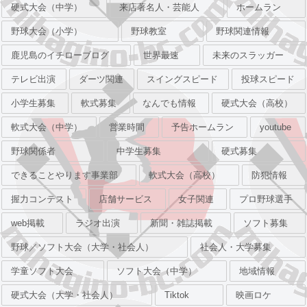
硬式大会（中学）
来店著名人・芸能人
ホームラン
野球大会（小学）
野球教室
野球関連情報
鹿児島のイチローブログ
世界最速
未来のスラッガー
テレビ出演
ダーツ関連
スイングスピード
投球スピード
小学生募集
軟式募集
なんでも情報
硬式大会（高校）
軟式大会（中学）
営業時間
予告ホームラン
youtube
野球関係者
中学生募集
硬式募集
できることやります事業部
軟式大会（高校）
防犯情報
握力コンテスト
店舗サービス
女子関連
プロ野球選手
web掲載
ラジオ出演
新聞・雑誌掲載
ソフト募集
野球／ソフト大会（大学・社会人）
社会人・大学募集
学童ソフト大会
ソフト大会（中学）
地域情報
硬式大会（大学・社会人）
Tiktok
映画ロケ