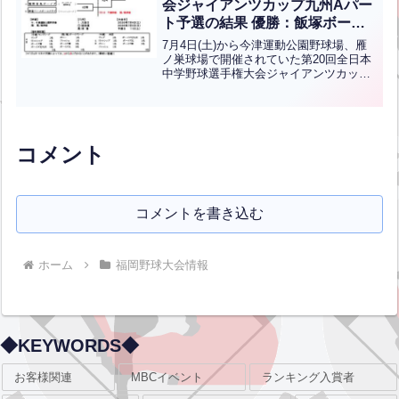
会ジャイアンツカップ九州Aパー
ト予選の結果 優勝：飯塚ボーイ
ズ(中学硬式)
7月4日(土)から今津運動公園野球場、雁
ノ巣球場で開催されていた第20回全日本
中学野球選手権大会ジャイアンツカップ
九州Aパート予選の結果です。優勝は飯
塚ボーイズ、準優勝は八幡南ボーイズで
す！三位決定戦は18日に行われます北九
州支部から八幡南...全文はクリック
コメント
コメントを書き込む
ホーム
福岡野球大会情報
◆KEYWORDS◆
お客様関連
MBCイベント
ランキング入賞者