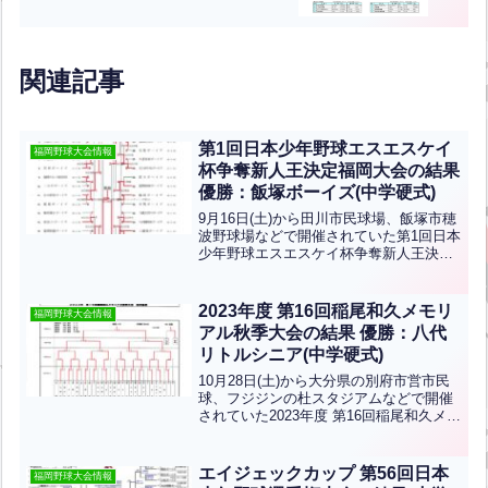
関連記事
第1回日本少年野球エスエスケイ
福岡野球大会情報
杯争奪新人王決定福岡大会の結果
優勝：飯塚ボーイズ(中学硬式)
9月16日(土)から田川市民球場、飯塚市穂
波野球場などで開催されていた第1回日本
少年野球エスエスケイ杯争奪新人王決定
福岡大会の結果です。優勝は飯塚ボーイ
ズ、準優勝は宇部ボーイズ、3位：小倉ボ
ーイズ、山口防府ボーイズです。おめで
2023年度 第16回稲尾和久メモリ
福岡野球大会情報
とうございます...全文はクリック
アル秋季大会の結果 優勝：八代
リトルシニア(中学硬式)
10月28日(土)から大分県の別府市営市民
球、フジジンの杜スタジアムなどで開催
されていた2023年度 第16回稲尾和久メモ
リアル秋季大会の結果です。優勝は八代
リトルシニア、準優勝は熊本北リトルシ
ニア、第3位は高鍋リトルシニアです。お
エイジェックカップ 第56回日本
福岡野球大会情報
めでとう...全文はクリック