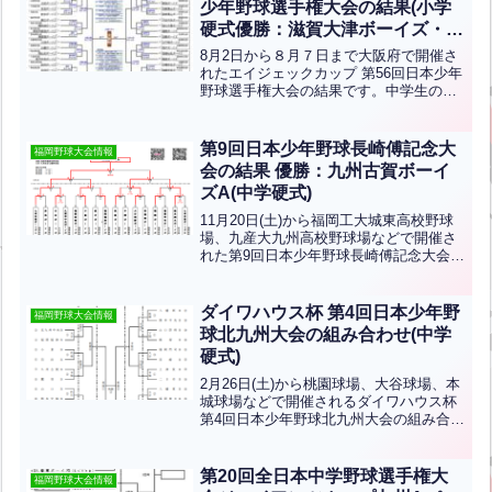
少年野球選手権大会の結果(小学
硬式優勝：滋賀大津ボーイズ・中
学硬式優勝：東海中央ボーイズ)
8月2日から８月７日まで大阪府で開催さ
れたエイジェックカップ 第56回日本少年
野球選手権大会の結果です。中学生の部
は北九州支部から八幡南ボーイズ、福岡
県南支部から福岡ボーイズ、福岡県北支
部から飯塚ボーイズが、小学生の部は九
第9回日本少年野球長崎傅記念大
福岡野球大会情報
州ブロックには黄城...全文はクリック
会の結果 優勝：九州古賀ボーイ
ズA(中学硬式)
11月20日(土)から福岡工大城東高校野球
場、九産大九州高校野球場などで開催さ
れた第9回日本少年野球長崎傅記念大会の
結果です。優勝は九州古賀ボーイズＡ、
準優勝は大分明野ボーイズ、第三位：小
倉ボーイズ、熊本泗水ボーイズです。お
ダイワハウス杯 第4回日本少年野
福岡野球大会情報
めでとうございま...全文はクリック
球北九州大会の組み合わせ(中学
硬式)
2月26日(土)から桃園球場、大谷球場、本
城球場などで開催されるダイワハウス杯
第4回日本少年野球北九州大会の組み合わ
せです。※コロナ感染拡大の為、延期と
なっています。北九州支部から八幡ひび
きボーイズ、北九州中央ボーイズ、小倉
第20回全日本中学野球選手権大
福岡野球大会情報
ボーイズ、山口...全文はクリック