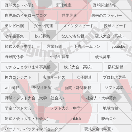
野球大会（小学）
野球教室
野球関連情報
鹿児島のイチローブログ
世界最速
未来のスラッガー
テレビ出演
ダーツ関連
スイングスピード
投球スピード
小学生募集
軟式募集
なんでも情報
硬式大会（高校）
軟式大会（中学）
営業時間
予告ホームラン
youtube
野球関係者
中学生募集
硬式募集
できることやります事業部
軟式大会（高校）
防犯情報
握力コンテスト
店舗サービス
女子関連
プロ野球選手
web掲載
ラジオ出演
新聞・雑誌掲載
ソフト募集
野球／ソフト大会（大学・社会人）
社会人・大学募集
学童ソフト大会
ソフト大会（中学）
地域情報
硬式大会（大学・社会人）
Tiktok
映画ロケ
バーチャルバッティングセンター
硬式大会（学童）