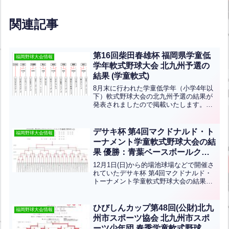
関連記事
第16回柴田春雄杯 福岡県学童低
福岡野球大会情報
学年軟式野球大会 北九州予選の
結果 (学童軟式)
8月末に行われた学童低学年（小学4年以
下）軟式野球大会の北九州予選の結果が
発表されましたので掲載いたします。ひ
びきのスターズ、小倉中央スターズ、大
里東ベアーズ、青山少年、吉田レグル
ス、守恒ｽﾗｯｶﾞｰｽﾞ、葛原少年、そして徳
デサキ杯 第4回マクドナルド・ト
福岡野球大会情報
力パワーズの8チ...全文はクリック
ーナメント学童軟式野球大会の結
果 優勝：青葉ベースボールクラ
ブ (学童軟式)
12月1日(日)から的場池球場などで開催さ
れていたデサキ杯 第4回マクドナルド・
トーナメント学童軟式野球大会の結果で
す！優勝は青葉ベースボールクラブ、準
優勝は高須少年です！おめでとうござい
ます！
ひびしんカップ第48回(公財)北九
福岡野球大会情報
州市スポーツ協会 北九州市スポ
ーツ少年団 春季学童軟式野球北