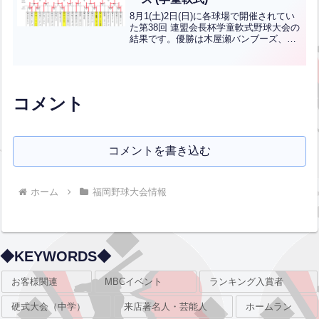
8月1(土)2日(日)に各球場で開催されてい
た第38回 連盟会長杯学童軟式野球大会の
結果です。優勝は木屋瀬バンブーズ、準
優勝は中井フェニックスです！２チーム
は県新人戦 県大会出場です、おめでとう
ございます！！＝＝＝＝＝＝＝＝＝＝＝
＝＝＝＝＝...全文はクリック
コメント
コメントを書き込む
ホーム
福岡野球大会情報
◆KEYWORDS◆
お客様関連
MBCイベント
ランキング入賞者
硬式大会（中学）
来店著名人・芸能人
ホームラン