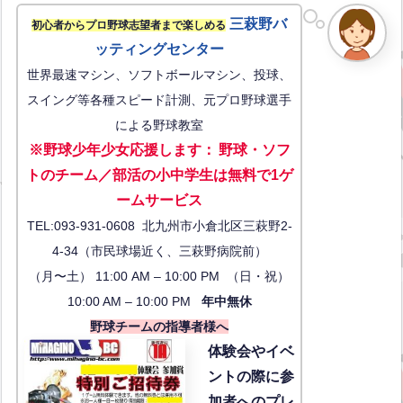
三萩野バ
初心者からプロ野球志望者まで楽しめる
ッティングセンター
世界最速マシン、ソフトボールマシン、投球、
スイング等各種スピード計測、元プロ野球選手
による野球教室
※野球少年少女応援します
：
野球・ソフ
トのチーム／部活の小中学生は無料で1ゲ
ーム
サービス
TEL:093-931-0608 北九州市小倉北区三萩野2-
4-34（市民球場近く、三萩野病院前）
（月〜土） 11:00 AM – 10:00 PM （日・祝）
10:00 AM – 10:00 PM
年中無休
野球チームの指導者様へ
体験会
やイベ
ントの際に参
加者へのプレ