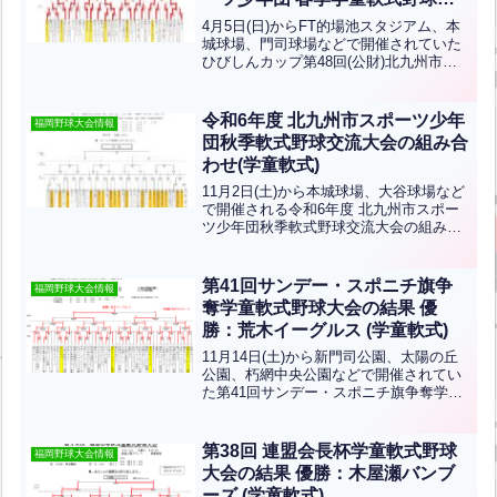
九州地区交流大会の結果 優勝：
4月5日(日)からFT的場池スタジアム、本
木屋瀬バンブーズ(学童軟式)
城球場、門司球場などで開催されていた
ひびしんカップ第48回(公財)北九州市ス
ポーツ協会 北九州市スポーツ少年団 春
季学童軟式野球北九州地区交流大会の結
果です！優勝は木屋瀬バンブーズ、準優
令和6年度 北九州市スポーツ少年
福岡野球大会情報
勝は中原ジャ...全文はクリック
団秋季軟式野球交流大会の組み合
わせ(学童軟式)
11月2日(土)から本城球場、大谷球場など
で開催される令和6年度 北九州市スポー
ツ少年団秋季軟式野球交流大会の組み合
わせです！優勝目指して頑張ってくださ
い！
第41回サンデー・スポニチ旗争
福岡野球大会情報
奪学童軟式野球大会の結果 優
勝：荒木イーグルス (学童軟式)
11月14日(土)から新門司公園、太陽の丘
公園、朽網中央公園などで開催されてい
た第41回サンデー・スポニチ旗争奪学童
軟式野球大会の結果です優勝は荒木イー
グルス、準優勝は清水スカイヤーズで
す！おめでとうございます！
第38回 連盟会長杯学童軟式野球
福岡野球大会情報
大会の結果 優勝：木屋瀬バンブ
ーズ (学童軟式)