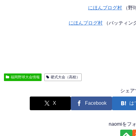
にほんブログ村
（野
にほんブログ村
（バッティン
福岡野球大会情報
硬式大会（高校）
シェア
X
Facebook
は
naomiを