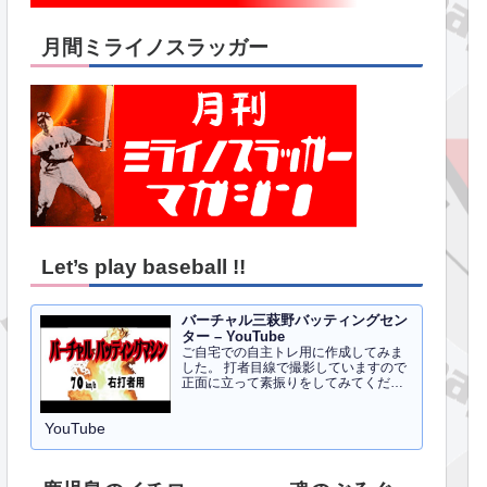
月間ミライノスラッガー
Let’s play baseball !!
バーチャル三萩野バッティングセン
ター – YouTube
ご自宅での自主トレ用に作成してみま
した。 打者目線で撮影していますので
正面に立って素振りをしてみてくださ
い。イメトレのお手伝いにはなるかと
思います。 右打者、左打者すべて３０
YouTube
球でセッティングしています。