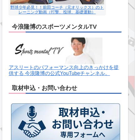
野球少年必見！！前田コーチ（元オリックス）のト
レーニング動画（打撃、投球、基礎運動）
今浪隆博のスポーツメンタルTV
アスリートのパフォーマンス向上のきっかけを提
供する 今浪隆博の公式YouTubeチャンネル。
取材申込・お問い合わせ