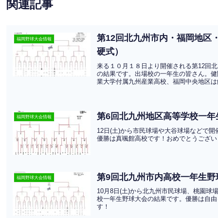
関連記事
第12回北九州市内・福岡地区
福岡野球大会情報
硬式）
来る１０月１８日より開催される第12回
の結果です。出場校の一年生の皆さん。健
業大学付属九州産業高校、福岡中央地区は飯
第6回北九州地区高等学校一年
福岡野球大会情報
12日(土)から市民球場や大谷球場などで
優勝は真颯館高校です！おめでとうござい
第9回北九州市内高校一年生野
福岡野球大会情報
10月8日(土)から北九州市民球場、桃園
校一年生野球大会の結果です。優勝は自由
す！