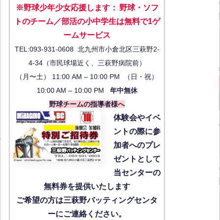
※野球少年少女応援します
：
野球・ソフ
トのチーム／部活の小中学生は無料で1ゲ
ーム
サービス
TEL:093-931-0608 北九州市小倉北区三萩野2-
4-34（市民球場近く、三萩野病院前）
（月〜土） 11:00 AM – 10:00 PM （日・祝）
10:00 AM – 10:00 PM
年中無休
野球チームの指導者様へ
体験会
やイベ
ントの際に参
加者へのプレ
ゼントとして
当センターの
無料券を提供いたします
ご希望の方は三萩野バッティングセンタ
ーにご連絡ください。