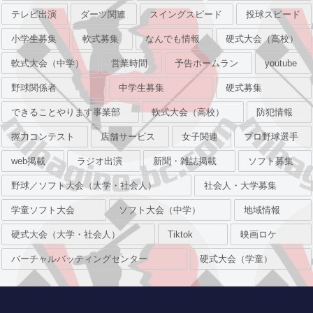
テレビ出演
ダーツ関連
スイングスピード
投球スピード
小学生募集
軟式募集
なんでも情報
硬式大会（高校）
軟式大会（中学）
営業時間
予告ホームラン
youtube
野球関係者
中学生募集
硬式募集
できることやります事業部
軟式大会（高校）
防犯情報
握力コンテスト
店舗サービス
女子関連
プロ野球選手
web掲載
ラジオ出演
新聞・雑誌掲載
ソフト募集
野球／ソフト大会（大学・社会人）
社会人・大学募集
学童ソフト大会
ソフト大会（中学）
地域情報
硬式大会（大学・社会人）
Tiktok
映画ロケ
バーチャルバッティングセンター
硬式大会（学童）