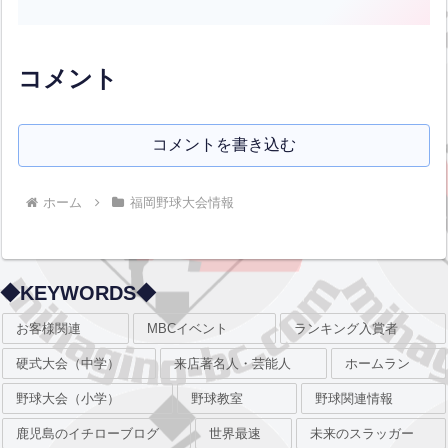
す。優勝は九州ハニーズ、準優勝は熊本
国府高等学校です！おめでとうございま
す！北九州からは折尾愛真高校が出場し
ました。出場チーム...全文はクリック
コメント
コメントを書き込む
ホーム
福岡野球大会情報
◆KEYWORDS◆
お客様関連
MBCイベント
ランキング入賞者
硬式大会（中学）
来店著名人・芸能人
ホームラン
野球大会（小学）
野球教室
野球関連情報
鹿児島のイチローブログ
世界最速
未来のスラッガー