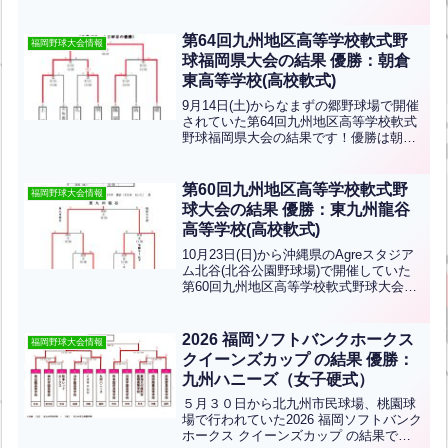
学園、準優勝は福大大濠です。おめでと
うございます！筑陽学園は11月7日(日)に
鹿児島県で開催される九州大会に出場し
第64回九州地区高等学校軟式野
福岡野球大会情報
ます！
球福岡県大会の結果 優勝：朝倉
東高等学校(高校軟式)
9月14日(土)からなまずの郷野球場で開催
されていた第64回九州地区高等学校軟式
野球福岡県大会の結果です！優勝は朝倉
東高学校、準優勝は上智福岡高校です！
おめでとうございます！優勝校は10月27
日(日)から大分県の「レゾナックスタジ
第60回九州地区高等学校軟式野
福岡野球大会情報
アム」で開...全文はクリック
球大会の結果 優勝：東九州龍谷
高等学校(高校軟式)
10月23日(日)から沖縄県のAgreスタジア
ム北谷(北谷公園野球場)で開催していた
第60回九州地区高等学校軟式野球大会の
結果です。優勝は東九州龍谷高等学校(大
分)、準優勝は福岡大附属大濠高等学校
(福岡)です。優勝おめでとうございま
2026 福岡ソフトバンクホークス
福岡野球大会情報
す！福岡...全文はクリック
クイーンズカップ の結果 優勝：
九州ハニーズ（女子硬式）
５月３０日から北九州市民球場、桃園球
場で行われていた2026 福岡ソフトバンク
ホークス クイーンズカップ の結果で