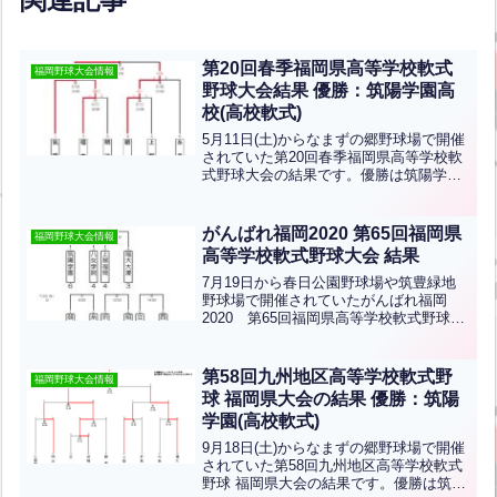
第20回春季福岡県高等学校軟式
福岡野球大会情報
野球大会結果 優勝：筑陽学園高
校(高校軟式)
5月11日(土)からなまずの郷野球場で開催
されていた第20回春季福岡県高等学校軟
式野球大会の結果です。優勝は筑陽学園
高等学校、準優勝は朝倉東高等学校で
す！おめでとうございます！
がんばれ福岡2020 第65回福岡県
福岡野球大会情報
高等学校軟式野球大会 結果
7月19日から春日公園野球場や筑豊緑地
野球場で開催されていたがんばれ福岡
2020 第65回福岡県高等学校軟式野球大
会の結果です。＝＝＝＝＝＝＝＝＝＝＝
＝＝＝＝＝＝＝＝＝＝＝＝＝＝＝＝＝＝
＝＝＝＝＝＝＝＝＝＝＝＝＝＝＝今日も
第58回九州地区高等学校軟式野
福岡野球大会情報
記事を最後までお読...全文はクリック
球 福岡県大会の結果 優勝：筑陽
学園(高校軟式)
9月18日(土)からなまずの郷野球場で開催
されていた第58回九州地区高等学校軟式
野球 福岡県大会の結果です。優勝は筑陽