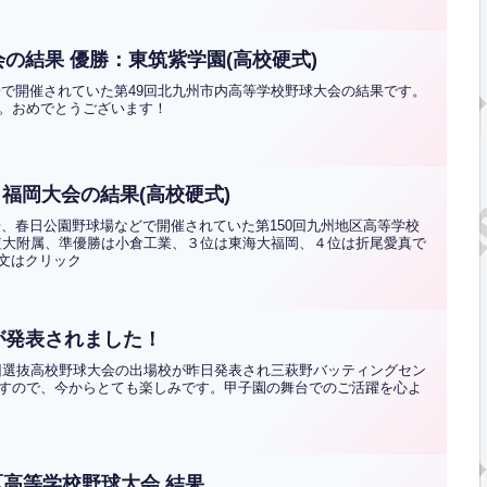
の結果 優勝：東筑紫学園(高校硬式)
球場で開催されていた第49回北九州市内高等学校野球大会の結果です。
。おめでとうございます！
 福岡大会の結果(高校硬式)
球場、春日公園野球場などで開催されていた第150回九州地区高等学校
短大附属、準優勝は小倉工業、３位は東海大福岡、４位は折尾愛真で
全文はクリック
が発表されました！
97回選抜高校野球大会の出場校が昨日発表され三萩野バッティングセン
すので、今からとても楽しみです。甲子園の舞台でのご活躍を心よ
高等学校野球大会 結果