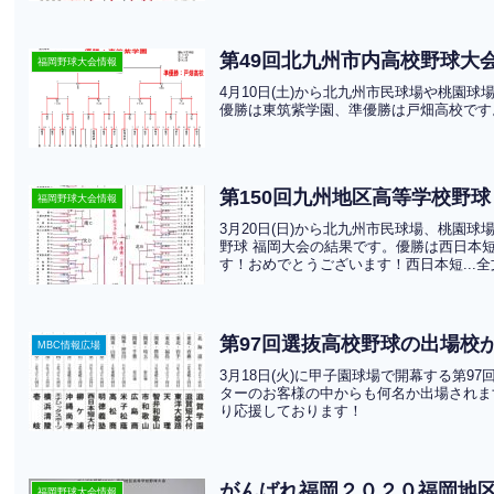
第49回北九州市内高校野球大会
福岡野球大会情報
4月10日(土)から北九州市民球場や桃園
優勝は東筑紫学園、準優勝は戸畑高校です
第150回九州地区高等学校野球
福岡野球大会情報
3月20日(日)から北九州市民球場、桃園
野球 福岡大会の結果です。優勝は西日本
す！おめでとうございます！西日本短...
第97回選抜高校野球の出場校
MBC情報広場
3月18日(火)に甲子園球場で開幕する第
ターのお客様の中からも何名か出場されま
り応援しております！
がんばれ福岡２０２０福岡地区
福岡野球大会情報