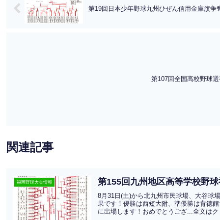
第19回日本少年野球九州ひぜん信用金庫旗争
第107回全国高校野球選
関連記事
第155回九州地区高等学校野球
福岡野球大会情報
8月31日(土)から北九州市民球場、大谷
果です！優勝は西短大附、準優勝は育徳館で
に出場します！おめでとうござ...全文は