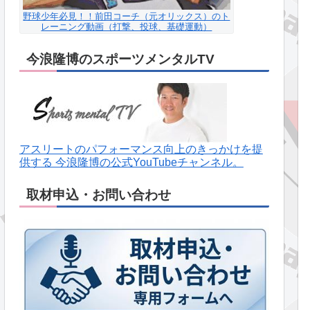
野球少年必見！！前田コーチ（元オリックス）のト
レーニング動画（打撃、投球、基礎運動）
今浪隆博のスポーツメンタルTV
アスリートのパフォーマンス向上のきっかけを提
供する 今浪隆博の公式YouTubeチャンネル。
取材申込・お問い合わせ