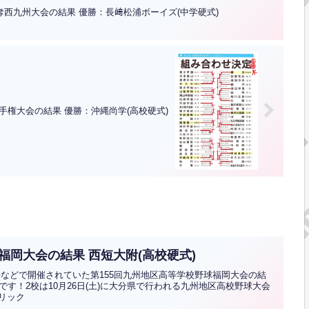
奪西九州大会の結果 優勝：長﨑松浦ボーイズ(中学硬式)
手権大会の結果 優勝：沖縄尚学(高校硬式)
福岡大会の結果 西短大附(高校硬式)
球場などで開催されていた第155回九州地区高等学校野球福岡大会の結
す！2校は10月26日(土)に大分県で行われる九州地区高校野球大会
クリック