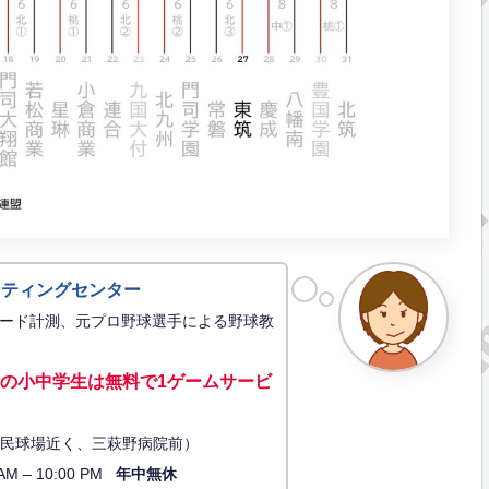
ッティングセンター
ード計測、元プロ野球選手による野球教
の小中学生は無料で1ゲーム
サービ
34（市民球場近く、三萩野病院前）
AM – 10:00 PM
年中無休