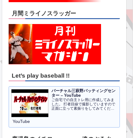
月間ミライノスラッガー
Let’s play baseball !!
バーチャル三萩野バッティングセン
ター – YouTube
ご自宅での自主トレ用に作成してみま
した。 打者目線で撮影していますので
正面に立って素振りをしてみてくださ
い。イメトレのお手伝いにはなるかと
思います。 右打者、左打者すべて３０
YouTube
球でセッティングしています。