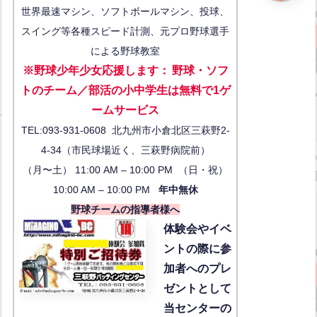
世界最速マシン、ソフトボールマシン、投球、
スイング等各種スピード計測、元プロ野球選手
による野球教室
※野球少年少女応援します
：
野球・ソフ
トのチーム／部活の小中学生は無料で1ゲ
ーム
サービス
TEL:093-931-0608 北九州市小倉北区三萩野2-
4-34（市民球場近く、三萩野病院前）
（月〜土） 11:00 AM – 10:00 PM （日・祝）
10:00 AM – 10:00 PM
年中無休
野球チームの指導者様へ
体験会
やイベ
ントの際に参
加者へのプレ
ゼントとして
当センターの