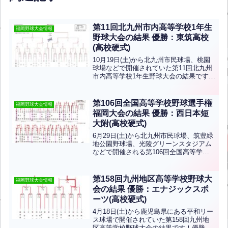
第11回北九州市内高等学校1年生
福岡野球大会情報
野球大会の結果 優勝：東筑高校
(高校硬式)
10月19日(土)から北九州市民球場、桃園
球場などで開催されていた第11回北九州
市内高等学校1年生野球大会の結果です！
優勝は東筑高校、準優勝は小倉工業高校
です。おめでとうございます！
第106回全国高等学校野球選手権
福岡野球大会情報
福岡大会の結果 優勝：西日本短
大附(高校硬式)
6月29日(土)から北九州市民球場、筑豊緑
地公園野球場、光陵グリーンスタジアム
などで開催される第106回全国高等学校
野球選手権福岡大会の結果です！優勝は
西日本短大附です！3年ぶり7回目の夏の
甲子園出場おめでとうございます！！
第158回九州地区高等学校野球大
福岡野球大会情報
会の結果 優勝：エナジックスポ
ーツ(高校硬式)
4月18日(土)から鹿児島県にある平和リー
ス球場で開催されていた第158回九州地
区高等学校野球大会の結果です！優勝は