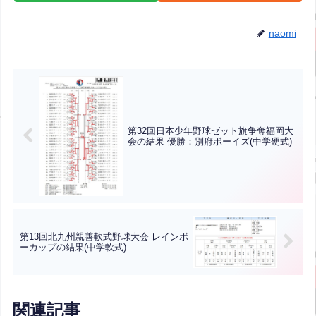
naomi
第32回日本少年野球ゼット旗争奪福岡大
会の結果 優勝：別府ボーイズ(中学硬式)
第13回北九州親善軟式野球大会 レインボ
ーカップの結果(中学軟式)
関連記事