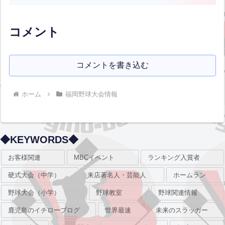
優勝はエナジックです！おめでとうござ
います！福岡県から育徳館と西日本短大
附が出場しました...全文はクリック
コメント
コメントを書き込む
ホーム
福岡野球大会情報
◆KEYWORDS◆
お客様関連
MBCイベント
ランキング入賞者
硬式大会（中学）
来店著名人・芸能人
ホームラン
野球大会（小学）
野球教室
野球関連情報
鹿児島のイチローブログ
世界最速
未来のスラッガー