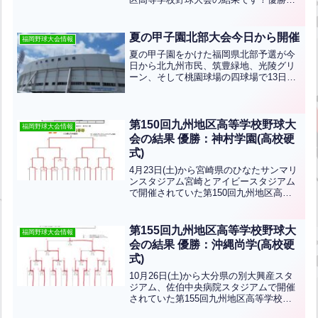
エナジックスポーツ、準優勝は沖縄尚学
です！おめでとうございます！
夏の甲子園北部大会今日から開催
福岡野球大会情報
夏の甲子園をかけた福岡県北部予選が今
日から北九州市民、筑豊緑地、光陵グリ
ーン、そして桃園球場の四球場で13日ま
で行われます。（北九州市民は11日ま
で）三萩野バッティングセンターでは
2025福岡大会の選手名簿が閲覧できるよ
うになっています。各...全文はクリック
第150回九州地区高等学校野球大
福岡野球大会情報
会の結果 優勝：神村学園(高校硬
式)
4月23日(土)から宮崎県のひなたサンマリ
ンスタジアム宮崎とアイビースタジアム
で開催されていた第150回九州地区高等
学校野球大会の結果です！優勝は神村学
園、準優勝は西短大附です！おめでとう
ございます！！福岡県から西短大附、小
第155回九州地区高等学校野球大
福岡野球大会情報
倉工業、九国大付...全文はクリック
会の結果 優勝：沖縄尚学(高校硬
式)
10月26日(土)から大分県の別大興産スタ
ジアム、佐伯中央病院スタジアムで開催
されていた第155回九州地区高等学校野
球大会の結果です！優勝は沖縄尚学、準