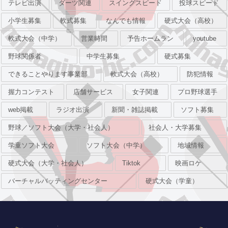
テレビ出演
ダーツ関連
スイングスピード
投球スピード
小学生募集
軟式募集
なんでも情報
硬式大会（高校）
軟式大会（中学）
営業時間
予告ホームラン
youtube
野球関係者
中学生募集
硬式募集
できることやります事業部
軟式大会（高校）
防犯情報
握力コンテスト
店舗サービス
女子関連
プロ野球選手
web掲載
ラジオ出演
新聞・雑誌掲載
ソフト募集
野球／ソフト大会（大学・社会人）
社会人・大学募集
学童ソフト大会
ソフト大会（中学）
地域情報
硬式大会（大学・社会人）
Tiktok
映画ロケ
バーチャルバッティングセンター
硬式大会（学童）