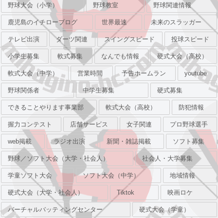
野球大会（小学）
野球教室
野球関連情報
鹿児島のイチローブログ
世界最速
未来のスラッガー
テレビ出演
ダーツ関連
スイングスピード
投球スピード
小学生募集
軟式募集
なんでも情報
硬式大会（高校）
軟式大会（中学）
営業時間
予告ホームラン
youtube
野球関係者
中学生募集
硬式募集
できることやります事業部
軟式大会（高校）
防犯情報
握力コンテスト
店舗サービス
女子関連
プロ野球選手
web掲載
ラジオ出演
新聞・雑誌掲載
ソフト募集
野球／ソフト大会（大学・社会人）
社会人・大学募集
学童ソフト大会
ソフト大会（中学）
地域情報
硬式大会（大学・社会人）
Tiktok
映画ロケ
バーチャルバッティングセンター
硬式大会（学童）