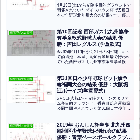
4月15日(土)から光陵多目的グラウンドで
開催されていたダイワハウス杯 第5回日
本少年野球北九州大会の結果です。優勝
は広島安佐ボーイズ、準優勝は上津役ボ
ーイズです。おめでとうございます！北
九州支部から上津役ボーイズが出場しま
第10回記念 西部ガス北九州旗争
福岡野球大会情報
した！ ※雨天の...全文はクリック
奪学童軟式野球大会の結果 優
勝：吉田レグルス (学童軟式)
令和2年9月19日から21日の3日間に亘っ
て的場池、本城、高炉台等球場で行われ
ていた西部ガス北九州市旗争奪学童軟式
野球大会の結果です。優勝は吉田レグル
ス、準優勝は清水スカイヤーズです！お
めでとうございます！＝＝＝＝＝＝＝＝
第31回日本少年野球ゼット旗争
福岡野球大会情報
＝＝＝＝＝＝＝＝＝...全文はクリック
奪福岡大会の結果 優勝：大阪堀
江ボーイズ(学童硬式)
5月3日(火祝)から光陵グリーンスタジア
ム多目的グラウンド、香春町総合運動場
公園で開催されていた第31回日本少年野
球ゼット旗争奪福岡大会の結果です。優
勝は大阪堀江ボーイズ、準優勝は黄城ボ
ーイズです。おめでとうございます！北
2019年 おんしん杯争奪 北九州西
福岡野球大会情報
九州から上津役ボー...全文はクリック
部地区少年野球お別れ会の結果
優勝：青葉ベースボールクラブ