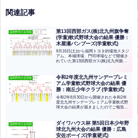
関連記事
第13回西部ガス(株)北九州旗争奪
福岡野球大会情報
(学童)軟式野球大会の結果 優勝：
木屋瀬バンブーズ(学童軟式)
9月16日(土)から福岡トヨタ的場池スタジ
アム、本城球場、門司球場などで開催さ
れていた第13回西部ガス(株)北九州旗争
奪(学童)軟式野球大会の結果です。優勝
は木屋瀬バンブーズ、準優勝は清水スカ
イヤーズです。おめでとうございます！
令和2年度北九州サンデープレミ
福岡野球大会情報
アム学童軟式野球大会の結果 優
勝：南丘少年クラブ (学童軟式)
令和2年8月30日から開催された令和2年
度北九州サンデープレミアム学童軟式野
球大会の結果が届きましたのでご報告い
たします。優勝は南丘少年クラブ、準優
勝は中井フェニックスでした。両チーム
の皆さんおめでとうございます。＝＝＝
ダイワハウス杯 第5回日本少年野
福岡野球大会情報
＝＝＝＝＝＝＝＝＝＝...全文はクリック
球北九州大会の結果 優勝：広島
安佐ボーイズ(学童硬式)