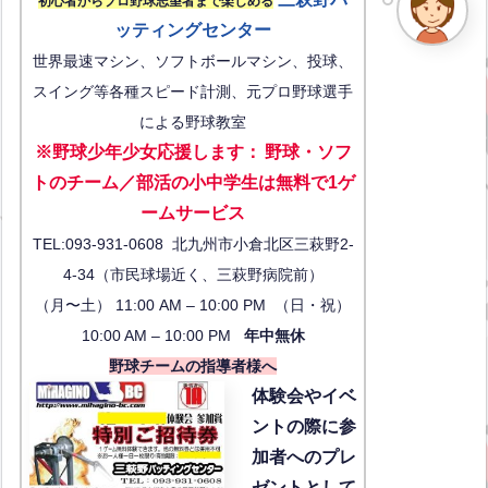
初心者からプロ野球志望者まで楽しめる
ッティングセンター
世界最速マシン、ソフトボールマシン、投球、
スイング等各種スピード計測、元プロ野球選手
による野球教室
※野球少年少女応援します
：
野球・ソフ
トのチーム／部活の小中学生は無料で1ゲ
ーム
サービス
TEL:093-931-0608 北九州市小倉北区三萩野2-
4-34（市民球場近く、三萩野病院前）
（月〜土） 11:00 AM – 10:00 PM （日・祝）
10:00 AM – 10:00 PM
年中無休
野球チームの指導者様へ
体験会
やイベ
ントの際に参
加者へのプレ
ゼントとして