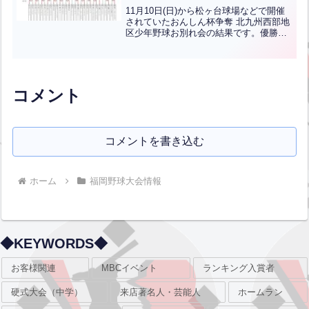
(学童軟式)
11月10日(日)から松ヶ台球場などで開催
されていたおんしん杯争奪 北九州西部地
区少年野球お別れ会の結果です。優勝は
青葉ベースボールクラブ、準優勝は高須
少年です！おめでとうございます！
コメント
コメントを書き込む
ホーム
福岡野球大会情報
◆KEYWORDS◆
お客様関連
MBCイベント
ランキング入賞者
硬式大会（中学）
来店著名人・芸能人
ホームラン