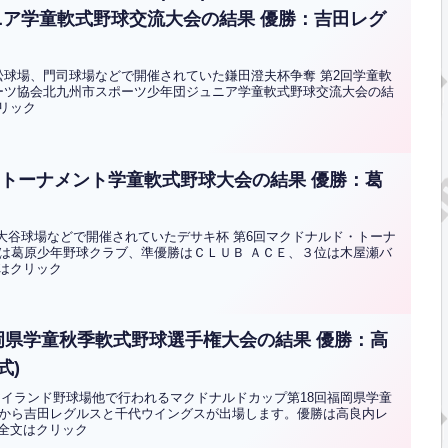
ア学童軟式野球交流大会の結果 優勝：吉田レグ
、若松球場、門司球場などで開催されていた鎌田澄夫杯争奪 第2回学童軟
ポーツ協会北九州市スポーツ少年団ジュニア学童軟式野球交流大会の結
クリック
・トーナメント学童軟式野球大会の結果 優勝：葛
場、大谷球場などで開催されていたデサキ杯 第6回マクドナルド・トーナ
は葛原少年野球クラブ、準優勝はＣＬＵＢ ＡＣＥ、３位は木屋瀬バ
文はクリック
岡県学童秋季軟式野球選手権大会の結果 優勝：高
式)
ツアイランド野球場他で行われるマクドナルドカップ第18回福岡県学童
から吉田レグルスと千代ウイングスが出場します。優勝は高良内レ
.全文はクリック