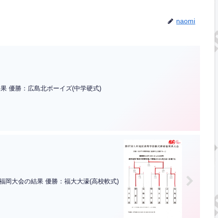
naomi
果 優勝：広島北ボーイズ(中学硬式)
福岡大会の結果 優勝：福大大濠(高校軟式)