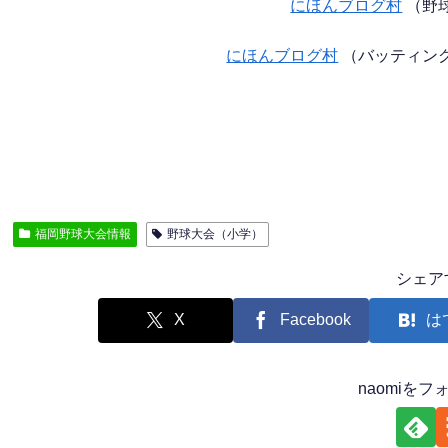
にほんブログ村
（野
にほんブログ村
（バッティン
福岡野球大会情報
野球大会（小学）
シェア
X
Facebook
は
naomiを