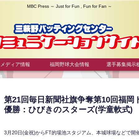
MBC Press ～ Just for Fun , Fun for Fan ～
メディア情報
福岡野球大会情報
選手募集掲示
第21回毎日新聞社旗争奪第10回福
優勝：ひびきのスターズ(学童軟式)
3月20日(金祝)からFT的場池スタジアム、本城球場などで開