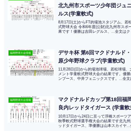
北九州市スポーツ少年団ジュニ
ルス(学童軟式)
8月17日(土)からFT的場池スタジアム
式野球大会 令和6年度(公財)北九州市ス
果です！優勝は吉田レグルス、...全文は
デサキ杯 第6回マクドナルド
福岡野球大会情報
原少年野球クラブ(学童軟式)
11月28日(日)から的場池球場、若松球
メント学童軟式野球大会の結果です。優勝
ンブース、中井フェニックスです。...全
マクドナルドカップ第18回福
福岡野球大会情報
良内レッドタイガース (学童軟
10月17日から24日に亘って浮橋スポー
秋季軟式野球選手権大会の結果です北九州
ッドタイガース、準優勝は山本スカイヤ..