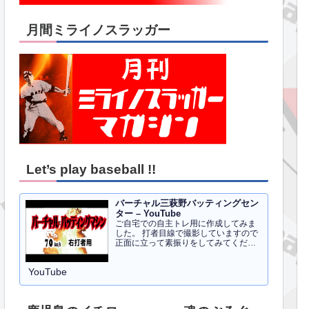
月間ミライノスラッガー
Let’s play baseball !!
バーチャル三萩野バッティングセン
ター – YouTube
ご自宅での自主トレ用に作成してみま
した。 打者目線で撮影していますので
正面に立って素振りをしてみてくださ
い。イメトレのお手伝いにはなるかと
思います。 右打者、左打者すべて３０
YouTube
球でセッティングしています。