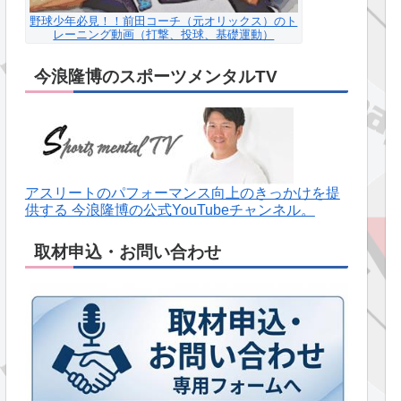
野球少年必見！！前田コーチ（元オリックス）のト
レーニング動画（打撃、投球、基礎運動）
今浪隆博のスポーツメンタルTV
アスリートのパフォーマンス向上のきっかけを提
供する 今浪隆博の公式YouTubeチャンネル。
取材申込・お問い合わせ