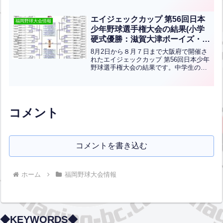
学童低学年軟式野球大会 北九州予選、県
大会は中止となりました。
エイジェックカップ 第56回日本
福岡野球大会情報
少年野球選手権大会の結果(小学
硬式優勝：滋賀大津ボーイズ・中
学硬式優勝：東海中央ボーイズ)
8月2日から８月７日まで大阪府で開催さ
れたエイジェックカップ 第56回日本少年
野球選手権大会の結果です。中学生の部
は北九州支部から八幡南ボーイズ、福岡
県南支部から福岡ボーイズ、福岡県北支
部から飯塚ボーイズが、小学生の部は九
州ブロックには黄城...全文はクリック
コメント
コメントを書き込む
ホーム
福岡野球大会情報
◆KEYWORDS◆