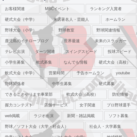
お客様関連
MBCイベント
ランキング入賞者
硬式大会（中学）
来店著名人・芸能人
ホームラン
野球大会（小学）
野球教室
野球関連情報
鹿児島のイチローブログ
世界最速
未来のスラッガー
テレビ出演
ダーツ関連
スイングスピード
投球スピード
小学生募集
軟式募集
なんでも情報
硬式大会（高校）
軟式大会（中学）
営業時間
予告ホームラン
youtube
野球関係者
中学生募集
硬式募集
できることやります事業部
軟式大会（高校）
防犯情報
握力コンテスト
店舗サービス
女子関連
プロ野球選手
web掲載
ラジオ出演
新聞・雑誌掲載
ソフト募集
野球／ソフト大会（大学・社会人）
社会人・大学募集