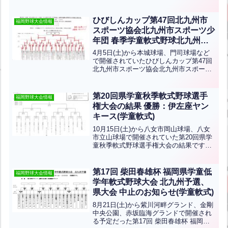
野球クラブ 準優勝 : 青山少年両チームの
みなさんおめでとうございます。
ひびしんカップ第47回北九州市
福岡野球大会情報
スポーツ協会北九州市スポーツ少
年団 春季学童軟式野球北九州地
区交流大会の結果 優勝：木屋瀬
4月5日(土)から本城球場、門司球場など
バンブーズ(学童軟式)
で開催されていたひびしんカップ第47回
北九州市スポーツ協会北九州市スポーツ
少年団 春季学童軟式野球北九州地区交流
大会の結果です。優勝は木屋瀬バンブー
ズ、準優勝は中原ジャイアンツです！お
第20回県学童秋季軟式野球選手
福岡野球大会情報
めでとうございま...全文はクリック
権大会の結果 優勝：伊左座ヤン
キース(学童軟式)
10月15日(土)から八女市岡山球場、八女
市立山球場で開催されていた第20回県学
童秋季軟式野球選手権大会の結果です。
優勝は伊左座ヤンキース、準優勝は矢ヶ
部少年野球クラブです。おめでとうござ
います！優勝チームは、11月26日(土)か
第17回 柴田春雄杯 福岡県学童低
福岡野球大会情報
ら鹿児島県...全文はクリック
学年軟式野球大会 北九州予選、
県大会 中止のお知らせ(学童軟式)
8月21日(土)から紫川河畔グランド、金剛
中央公園、赤坂臨海グランドで開催され
る予定だった第17回 柴田春雄杯 福岡県