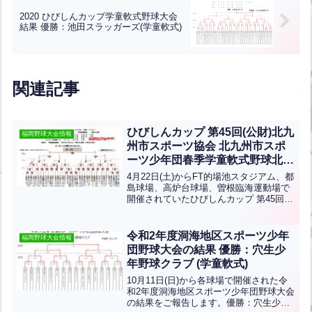
2020 ひびしんカップ学童軟式野球大会
結果 優勝：池田スラッガーズ(学童軟式)
関連記事
ひびしんカップ 第45回(公財)北九
福岡野球大会情報
州市スポーツ協会 北九州市スポ
ーツ少年団春季学童軟式野球北九
州地区大会の結果(学童軟式)
4月22日(土)からFT的場池スタジアム、都
島球場、高炉台球場、曽根臨海運動場で
開催されていたひびしんカップ 第45回
(公財)北九州市スポーツ協会 北九州市ス
ポーツ少年団春季学童軟式野球北九州地
区大会の結果です。優勝は木屋瀬バンブ
令和2年度洞海地区スポーツ少年
福岡野球大会情報
ーズ、準優...全文はクリック
団野球大会の結果 優勝：穴生少
年野球クラブ (学童軟式)
10月11日(日)から各球場で開催された令
和2年度洞海地区スポーツ少年団野球大会
の結果をご報告します。優勝：穴生少年