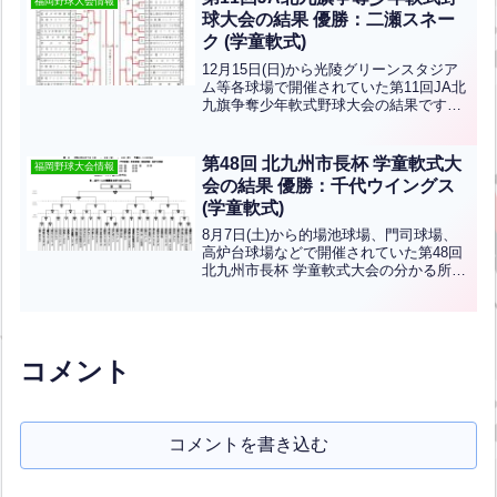
福岡野球大会情報
ございます！
球大会の結果 優勝：二瀬スネー
ク (学童軟式)
12月15日(日)から光陵グリーンスタジア
ム等各球場で開催されていた第11回JA北
九旗争奪少年軟式野球大会の結果です。
優勝は二瀬スネーク、準優勝は青葉ベー
スボールクラブです！おめでとうござい
ます！
第48回 北九州市長杯 学童軟式大
福岡野球大会情報
会の結果 優勝：千代ウイングス
(学童軟式)
8月7日(土)から的場池球場、門司球場、
高炉台球場などで開催されていた第48回
北九州市長杯 学童軟式大会の分かる所ま
での結果です。優勝は千代ウイングス、
準優勝は沼スポーツ少年団です。おめで
とうございます！
コメント
コメントを書き込む