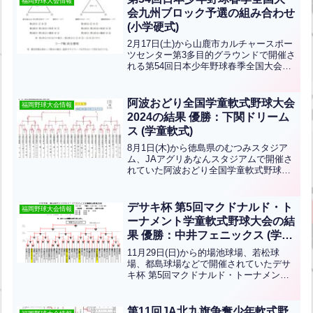
福岡野球大会情報
会九州ブロック予選の組み合わせ
(小学硬式)
2月17日(土)から山鹿市カルチャースポー
ツセンター第3多目的グラウンドで開催さ
れる第54回日本少年野球春季全国大会九
州ブロック予選の組み合わせです。北九
州支部から上津役ボーイズが出場しま
す！優勝目指して頑張ってください！
阿波おどり全国学童軟式野球大会
福岡野球大会情報
2024の結果 優勝：下関ドリーム
ス (学童軟式)
8月1日(木)から徳島県のむつみスタジア
ム、JAアグリあなんスタジアムで開催さ
れていた阿波おどり全国学童軟式野球大
会2024の結果です。優勝は下関ドリーム
ス 、準優勝は山田西リトルウルフです！
おめでとうございます！！
デサキ杯 第5回マクドナルド・ト
福岡野球大会情報
ーナメント学童軟式野球大会の結
果 優勝：中井フェニックス (学童
軟式)
11月29日(日)から的場池球場、若松球
場、都島球場などで開催されていたデサ
キ杯 第5回マクドナルド・トーナメント
学童軟式野球大会の分かっている所まで
の結果です優勝は中井フェニックス、準
優勝は木屋瀬バンブーズですおめでとう
第11回JA北九旗争奪少年軟式野