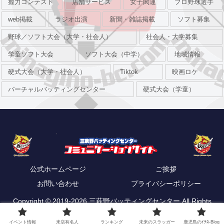
握力コンテスト
店舗サービス
女子関連
プロ野球選手
web掲載
ラジオ出演
新聞・雑誌掲載
ソフト募集
野球／ソフト大会（大学・社会人）
社会人・大学募集
学童ソフト大会
ソフト大会（中学）
地域情報
硬式大会（大学・社会人）
Tiktok
映画ロケ
バーチャルバッティングセンター
硬式大会（学童）
公式ホームページ
ご挨拶
お問い合わせ
プライバシーポリシー
Copyright © 2019-2026 三萩野バッティングセンター All Rights
Reserved.
イベント情報
来店有名人
ランキング
未来のスラッガー
鹿児島のｲﾁﾛ-Blog