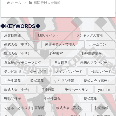
ホーム
福岡野球大会情報
◆KEYWORDS◆
お客様関連
MBCイベント
ランキング入賞者
硬式大会（中学）
来店著名人・芸能人
ホームラン
野球大会（小学）
野球教室
野球関連情報
鹿児島のイチローブログ
世界最速
未来のスラッガー
テレビ出演
ダーツ関連
スイングスピード
投球スピード
小学生募集
軟式募集
なんでも情報
硬式大会（高校）
軟式大会（中学）
営業時間
予告ホームラン
youtube
野球関係者
中学生募集
硬式募集
できることやります事業部
軟式大会（高校）
防犯情報