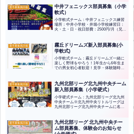
⇒⇒見学やお問い合わせご希望の方は三
萩...全文はクリック
中井フェニックス部員募集（小学
選手募集掲示板
軟式）
小学軟式チーム：中井フェニックス練習
場所：中井小学校・井堀小学校練習日：
火・土・日・祝日部費：2500円/月（兄弟
割有り2人目半額）元広島東洋カープ安部
友裕さんも中井フェニックス卒団生！！
次に中井フェニックスからプロ野球選手
霧丘ドリームズ新入部員募集(小
選手募集掲示板
になるのは君だ！...全文はクリック
学軟式)
小学軟式チーム：霧丘ドリームズ一緒に
楽しく野球をやろう！1年生から6年生ま
での男女初心者歓迎！見学・体験随時募
集中！いつでも体験参加できます。時
間・場所はお問い合わせください。練習
場所：霧丘小学校運動場(休日は三萩野少
九州北部リーグ北九州中央チーム
選手募集掲示板
年球場、志井の森なども...全文はクリッ
新入部員募集（小学硬式）
ク
小学硬式チーム：九州北部リーグ北九州
中央チーム※北九州中央リトルリーグは
九州北部リーグ北九州中央チームに名称
変更しました。・練習日：土・日・祝 10
時～17時・場所：小倉北区西港町94-9 北
九州市中央卸売市場内グラウンド◎年長
九州北部リーグ 北九州中央チー
選手募集掲示板
～小学生の野...全文はクリック
ム部員募集、体験会のお知らせ