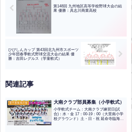
第148回 九州地区高等学校野球大会の結
果 優勝：具志川商業高校
ひびしんカップ 第43回北九州市スポーツ
少年団春季軟式野球交流大会の結果 優
勝：吉田レグルス（学童軟式）
関連記事
大南クラブ部員募集（小学軟式）
選手募集掲示板
小学軟式チーム：大南クラブ練習日(試
合)：水・金 17：00-19：00（大里南小学
校グラウンド）土・日・祝 延命寺臨海公
園（小倉北区赤坂199号線沿い）インス
タ、Facebookやっています！インスタ