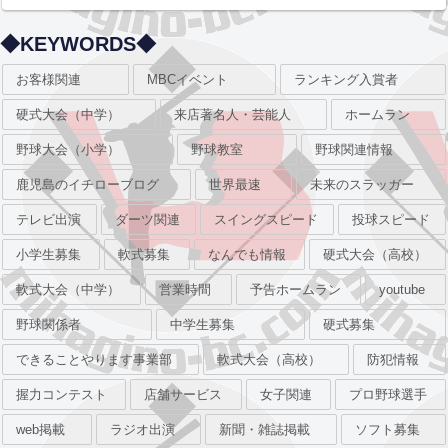
◆KEYWORDS◆
お客様関連
MBCイベント
ランキング入賞者
硬式大会（中学）
来店著名人・芸能人
ホームラン
野球大会（小学）
野球教室
野球関連情報
鹿児島のイチローブログ
世界最速
未来のスラッガー
テレビ出演
ダーツ関連
スイングスピード
投球スピード
小学生募集
軟式募集
なんでも情報
硬式大会（高校）
軟式大会（中学）
営業時間
予告ホームラン
youtube
野球関係者
中学生募集
硬式募集
できることやります事業部
軟式大会（高校）
防犯情報
握力コンテスト
店舗サービス
女子関連
プロ野球選手
web掲載
ラジオ出演
新聞・雑誌掲載
ソフト募集