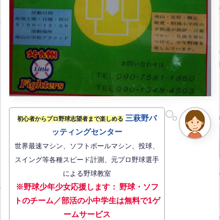
三萩野バ
初心者からプロ野球志望者まで楽しめる
ッティングセンター
世界最速マシン、ソフトボールマシン、投球、
スイング等各種スピード計測、元プロ野球選手
による野球教室
※野球少年少女応援します
：
野球・ソフ
トのチーム／部活の小中学生は無料で1ゲ
ーム
サービス