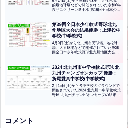
8月24日(土)から三萩野球場、大谷球場、
的場池球場などで開催されていた令和6年
度サニクリーン選手権 第16回全日本少年
春季軟式北九州地区大会の結果です。優
勝は高須中学校、準優勝は若松中学校で
す！おめでとうございます！
第39回全日本少年軟式野球北九
福岡野球大会情報
州地区大会の結果優勝：上津役中
学校(中学軟式)
4月9日(土)から北九州市民球場、若松球
場、大谷球場などで開催されていた第39
回全日本少年軟式野球北九州地区大会の
組み合わせの結果です。優勝は上津役中
学校、準優勝は高須中学校、３位が折尾
愛真中学校、浅川中学校ですおめでとう
2024 北九州市中学校軟式野球 北
福岡野球大会情報
ございます！！
九州チャンピオンカップ 優勝：
折尾愛真中学校(中学軟式)
2月15日(土)から各中学校のグラウンドで
開催されていた2024 北九州市中学校軟式
野球 北九州チャンピオンカップの結果で
す。優勝は折尾愛真中学校、準優勝は浅
川中学校、3位は上津役中学校、花尾中学
校です！おめでとうございます！
コメント