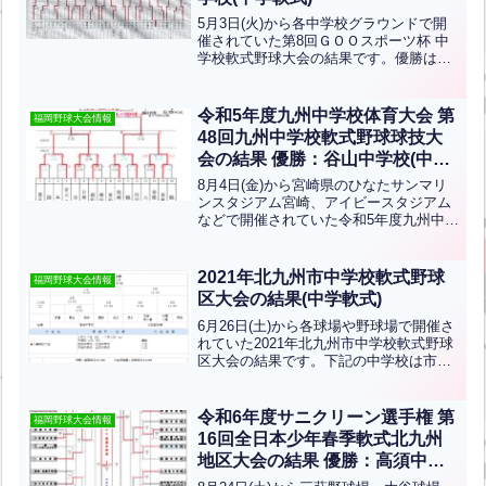
5月3日(火)から各中学校グラウンドで開
催されていた第8回ＧＯＯスポーツ杯 中
学校軟式野球大会の結果です。優勝は吉
田中学校、準優勝は飛幡中学校です。お
めでとうございます！こちらの組み合わ
せ表はお客様から提供して頂きました！
令和5年度九州中学校体育大会 第
福岡野球大会情報
ありがとうございま...全文はクリック
48回九州中学校軟式野球球技大
会の結果 優勝：谷山中学校(中学
軟式) 足立・富野中学校全国大会
8月4日(金)から宮崎県のひなたサンマリ
出場おめでとうございます！！
ンスタジアム宮崎、アイビースタジアム
などで開催されていた令和5年度九州中学
校体育大会 第48回九州中学校軟式野球球
技大会の結果です。優勝は谷山中学校、
準優勝は尚学館中学校、第3位は足立・富
2021年北九州市中学校軟式野球
福岡野球大会情報
野中学校です...全文はクリック
区大会の結果(中学軟式)
6月26日(土)から各球場や野球場で開催さ
れていた2021年北九州市中学校軟式野球
区大会の結果です。下記の中学校は市内
大会に出場します！各地区の結果門司
区：優勝は早鞆中学校、準優勝は門司学
園中学校小倉北区：優勝は思永中学校、
令和6年度サニクリーン選手権 第
福岡野球大会情報
準優勝は板櫃中...全文はクリック
16回全日本少年春季軟式北九州
地区大会の結果 優勝：高須中学
校(中学軟式)