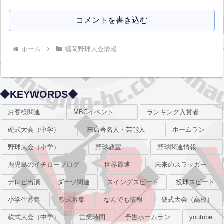
コメントを書き込む
ホーム
福岡野球大会情報
◆KEYWORDS◆
お客様関連
MBCイベント
ランキング入賞者
硬式大会（中学）
来店著名人・芸能人
ホームラン
野球大会（小学）
野球教室
野球関連情報
鹿児島のイチローブログ
世界最速
未来のスラッガー
テレビ出演
ダーツ関連
スイングスピード
投球スピード
小学生募集
軟式募集
なんでも情報
硬式大会（高校）
軟式大会（中学）
営業時間
予告ホームラン
youtube