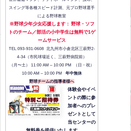
スイング等各種スピード計測、元プロ野球選手
による野球教室
※野球少年少女応援します
：
野球・ソフ
トのチーム／部活の小中学生は無料で1ゲ
ーム
サービス
TEL:093-931-0608 北九州市小倉北区三萩野2-
4-34（市民球場近く、三萩野病院前）
（月〜土） 11:00 AM – 10:00 PM （日・祝）
10:00 AM – 10:00 PM
年中無休
野球チームの指導者様へ
体験会
やイベ
ントの際に参
加者へのプレ
ゼントとして
当センターの
無料券を提供いたします