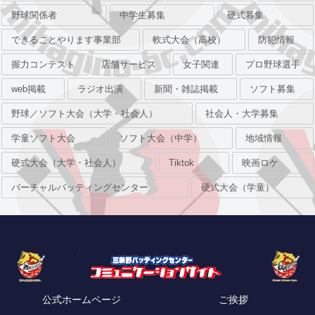
野球関係者
中学生募集
硬式募集
できることやります事業部
軟式大会（高校）
防犯情報
握力コンテスト
店舗サービス
女子関連
プロ野球選手
web掲載
ラジオ出演
新聞・雑誌掲載
ソフト募集
野球／ソフト大会（大学・社会人）
社会人・大学募集
学童ソフト大会
ソフト大会（中学）
地域情報
硬式大会（大学・社会人）
Tiktok
映画ロケ
バーチャルバッティングセンター
硬式大会（学童）
公式ホームページ
ご挨拶