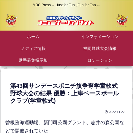
MBC Press ～ Just for Fun , Fun for Fan ～
ホーム
インフォメーション
メディア情報
福岡野球大会情報
選手募集掲示板
ロケーション
第43回サンデースポニチ旗争奪学童軟式
野球大会の結果 優勝：上津ベースボール
クラブ(学童軟式)
2022.11.27
曽根臨海運動場、新門司公園グランド、志井の森公園な
どで開催されていた