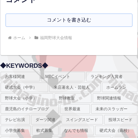
コメントを書き込む
ホーム
福岡野球大会情報
◆KEYWORDS◆
お客様関連
MBCイベント
ランキング入賞者
硬式大会（中学）
来店著名人・芸能人
ホームラン
野球大会（小学）
野球教室
野球関連情報
鹿児島のイチローブログ
世界最速
未来のスラッガー
テレビ出演
ダーツ関連
スイングスピード
投球スピード
小学生募集
軟式募集
なんでも情報
硬式大会（高校）