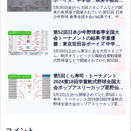
ボーイズ、中学部：県央宇都宮ボ
ーイズ)
3月26日(金)から大田スタジアムなどの関
東の各球場で開催されていた第51回 日本
少年野球 春季全国大会の結果です。中学
生の部は福岡県南支部から糸島ボーイ
ズ、福岡県北支部から苅田ボーイズ、北
九州支部から八幡南ボーイズ、小学生の
第52回日本少年野球春季全国大
福岡野球大会情報
部は八幡西ボー...全文はクリック
会トーナメントの結果 学童優
勝：東京世田谷ボーイズ 中学優
勝：武蔵挟山ボーイズ(学童・中
3月26日(土)から東京にある大田スタジア
学硬式)
ム、駒沢オリンピック公園総合運動場硬
式野球場などで開催されていた第52回日
本少年野球春季全国大会トーナメントの
結果です。中学の部 優勝は武蔵挟山ボー
イズ、準優勝は湘南ボーイズです！学童
第5回くら寿司・トーナメント
福岡野球大会情報
の部 優勝は東...全文はクリック
2024第18回学童軟式野球全国大
会ポップアスリーカップ星野仙一
旗争奪の途中結果(学童軟式)
6月1日(土)から開催されていた第5回くら
寿司・トーナメント2024第18回学童軟式
野球全国大会ポップアスリーカップ星野
仙一旗争奪【九州福岡】の結果です。優
勝は木屋瀬バンブーズです！おめでとう
ございます！！木屋瀬バンブーズは10月
14日(月...全文はクリック
コメント