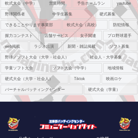
軟式大会（中学）
営業時間
予告ホームラン
youtube
野球関係者
中学生募集
硬式募集
できることやります事業部
軟式大会（高校）
防犯情報
握力コンテスト
店舗サービス
女子関連
プロ野球選手
web掲載
ラジオ出演
新聞・雑誌掲載
ソフト募集
野球／ソフト大会（大学・社会人）
社会人・大学募集
学童ソフト大会
ソフト大会（中学）
地域情報
硬式大会（大学・社会人）
Tiktok
映画ロケ
バーチャルバッティングセンター
硬式大会（学童）