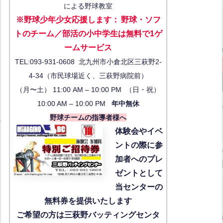
による野球教室
※野球少年少女応援します
：
野球・ソフ
トのチーム／部活の小中学生は無料で1ゲ
ーム
サービス
TEL:093-931-0608 北九州市小倉北区三萩野2-
4-34（市民球場近く、三萩野病院前）
（月〜土） 11:00 AM – 10:00 PM （日・祝）
10:00 AM – 10:00 PM
年中無休
野球チームの指導者様へ
体験会
やイベ
ントの際に参
加者へのプレ
ゼントとして
当センターの
無料券を提供いたします
ご希望の方は三萩野バッティングセンタ