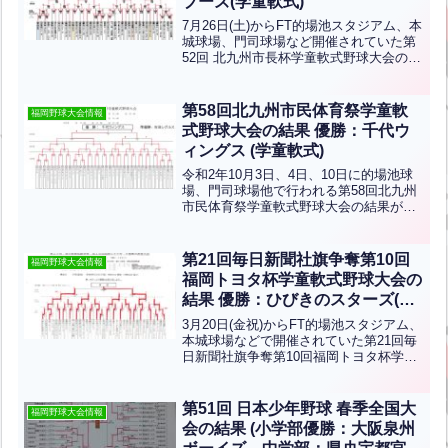
ブーズ(学童軟式)
7月26日(土)からFT的場池スタジアム、本
城球場、門司球場など開催されていた第
52回 北九州市長杯学童軟式野球大会の結
果です！優勝は木屋瀬バンブーズ、準優
勝は青山少年です！おめでとうございま
す！
第58回北九州市民体育祭学童軟
福岡野球大会情報
式野球大会の結果 優勝：千代ウ
ィングス (学童軟式)
令和2年10月3日、4日、10日に的場池球
場、門司球場他で行われる第58回北九州
市民体育祭学童軟式野球大会の結果が確
認されましたので、掲載させていただき
ます。優勝は 千代ウィングス、準優勝は
吉田レグルスです。おめでとうございま
第21回毎日新聞社旗争奪第10回
福岡野球大会情報
す。
福岡トヨタ杯学童軟式野球大会の
結果 優勝：ひびきのスターズ(学
童軟式)
3月20日(金祝)からFT的場池スタジアム、
本城球場などで開催されていた第21回毎
日新聞社旗争奪第10回福岡トヨタ杯学童
軟式野球大会の結果です！優勝はひびき
のスターズ、準優勝は竜ヶ丘クラブで
す！おめでとうございます！ひびきのス
第51回 日本少年野球 春季全国大
福岡野球大会情報
ターズ、竜ヶ丘...全文はクリック
会の結果 (小学部優勝：大阪泉州