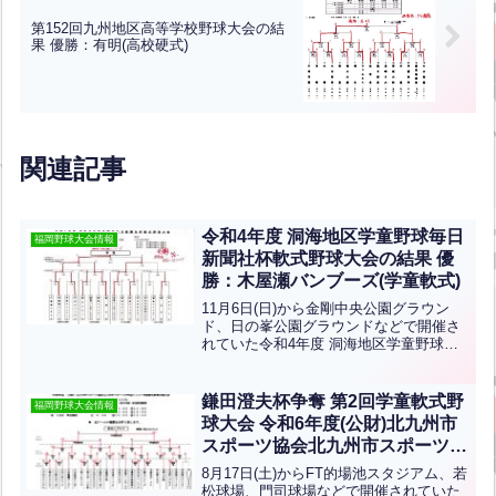
第152回九州地区高等学校野球大会の結
果 優勝：有明(高校硬式)
関連記事
令和4年度 洞海地区学童野球毎日
福岡野球大会情報
新聞社杯軟式野球大会の結果 優
勝：木屋瀬バンブーズ(学童軟式)
11月6日(日)から金剛中央公園グラウン
ド、日の峯公園グラウンドなどで開催さ
れていた令和4年度 洞海地区学童野球毎
日新聞社杯軟式野球大会の結果です。優
勝は木屋瀬バンブーズ、準優勝は花房ベ
ースボールクラブです。おめでとうござ
鎌田澄夫杯争奪 第2回学童軟式野
福岡野球大会情報
います！
球大会 令和6年度(公財)北九州市
スポーツ協会北九州市スポーツ少
年団ジュニア学童軟式野球交流大
8月17日(土)からFT的場池スタジアム、若
会の結果 優勝：吉田レグルス(学
松球場、門司球場などで開催されていた