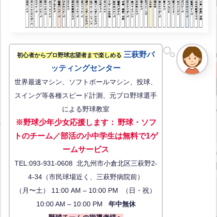
三萩野バ
初心者からプロ野球志望者まで楽しめる
ッティングセンター
世界最速マシン、ソフトボールマシン、投球、
スイング等各種スピード計測、元プロ野球選手
による野球教室
※野球少年少女応援します
：
野球・ソフ
トのチーム／部活の小中学生は無料で1ゲ
ーム
サービス
TEL:093-931-0608 北九州市小倉北区三萩野2-
4-34（市民球場近く、三萩野病院前）
（月〜土） 11:00 AM – 10:00 PM （日・祝）
10:00 AM – 10:00 PM
年中無休