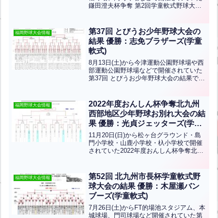
鎌田澄夫杯争奪 第2回学童軟式野球大会
童軟式)
令和6年度(公財)北九州市スポーツ協会北
九州市スポーツ少年団ジュニア学童軟式
野球交流大会の結果です！優勝は吉田レ
第37回 とびうお少年野球大会の
福岡野球大会情報
グルス、...全文はクリック
結果 優勝：志免ブラザーズ(学童
軟式)
8月13日(土)から今津運動公園野球場や西
部運動公園野球場などで開催されていた
第37回 とびうお少年野球大会の結果で
す。優勝は志免ブラザーズ、準優勝は筑
穂ヤングファイターズです。おめでとう
ございます！北九州市から葛原少年野球
2022年度おんしん杯争奪北九州
福岡野球大会情報
クラブ、浅川ベア...全文はクリック
西部地区少年野球お別れ大会の結
果 優勝：光貞ジェッターズ(学童
軟式)
11月20日(日)から松ヶ台グラウンド・島
門小学校・山鹿小学校・杁小学校で開催
されていた2022年度おんしん杯争奪北九
州西部地区少年野球お別れ大会の結果で
す。優勝は光貞ジェッターズ、準優勝は
青山少年です！おめでとうございます！
第52回 北九州市長杯学童軟式野
福岡野球大会情報
球大会の結果 優勝：木屋瀬バン
ブーズ(学童軟式)
7月26日(土)からFT的場池スタジアム、本
城球場、門司球場など開催されていた第