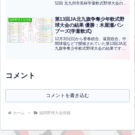
52回 北九州市長杯学童軟式野球大会の結
果です！優勝は木屋瀬バンブーズ、準優
勝は青山少年です！おめでとうございま
す！
第13回JA北九旗争奪少年軟式野
福岡野球大会情報
球大会の結果 優勝：木屋瀬バン
ブーズ(学童軟式)
12月3日(日)から香春総合、遠賀総合、中
間球場などで開催されていた第13回JA北
九旗争奪少年軟式野球大会の結果です。
優勝は木屋瀬バンブーズ、準優勝は草ヶ
江ストロンガーズです。優勝おめでとう
ございます！
コメント
コメントを書き込む
ホーム
福岡野球大会情報