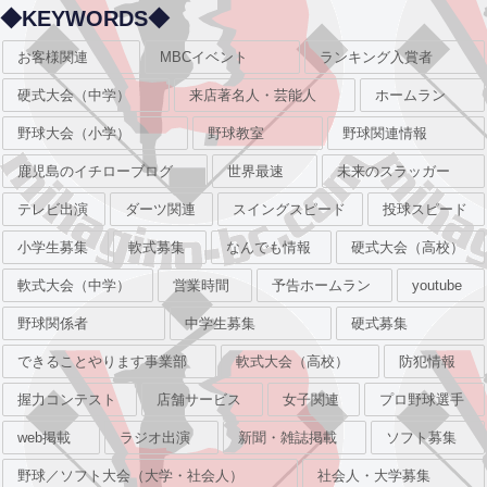
◆KEYWORDS◆
お客様関連
MBCイベント
ランキング入賞者
硬式大会（中学）
来店著名人・芸能人
ホームラン
野球大会（小学）
野球教室
野球関連情報
鹿児島のイチローブログ
世界最速
未来のスラッガー
テレビ出演
ダーツ関連
スイングスピード
投球スピード
小学生募集
軟式募集
なんでも情報
硬式大会（高校）
軟式大会（中学）
営業時間
予告ホームラン
youtube
野球関係者
中学生募集
硬式募集
できることやります事業部
軟式大会（高校）
防犯情報
握力コンテスト
店舗サービス
女子関連
プロ野球選手
web掲載
ラジオ出演
新聞・雑誌掲載
ソフト募集
野球／ソフト大会（大学・社会人）
社会人・大学募集