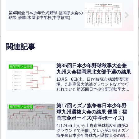
第40回全日本少年軟式野球 福岡県大会の
結果 優勝:木屋瀬中学校(中学軟式)
関連記事
第35回日本少年野球秋季大会兼
福岡野球大会情報
九州大会福岡県北支部予選の結果
10月5、6日(土、日)で飯塚市穂波野野球
場、九州産業大池浦グラウンドなどで行
われていた第35回日本少年野球秋季大会
兼九州大会福岡県北支部予選の結果です
優勝は飯塚ボーイズ、準優勝は宗像ボー
イズですおめでとうございます！
第17回ミズノ旗争奪日本少年野
福岡野球大会情報
球九州選抜大会の結果 優勝：福
岡志免ボーイズ(中学ボーイズ)
4月24日(土)から山鹿市民球場や山鹿第3
グラウンドで開催していた第17回ミズノ
旗争奪日本少年野球九州選抜大会の結果