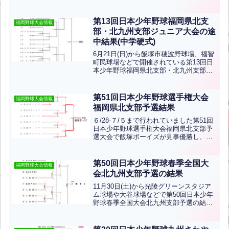
です。優勝は福岡志免ボーイズ、準優勝
は北谷ボーイズです。おめでとうござい
ます。北九州支部から宇部ボーイズと山
第13回日本少年野球福岡県北支
福岡野球大会情報
口防府ボーイズが...全文はクリック
部・北九州支部ジュニア大会の途
中結果(中学硬式)
6月21日(日)から飯塚市穂波野球場、福智
町民球場などで開催されている第13回日
本少年野球福岡県北支部・北九州支部ジ
ュニア大会の途中結果です。北九州支部
から八幡南中央、山口下関、北九州中
央、小倉、山口防府、戸畑、宇部、福岡
第51回日本少年野球選手権大会
福岡野球大会情報
門司、上津役、八幡...全文はクリック
福岡県北支部予選結果
６/28-７/５まで行われていました第51回
日本少年野球選手権大会福岡県北支部予
選大会で飯塚ボーイズが見事優勝し、８/
８に大阪で行われる第51回日本少年野球
選手権大会に出場します。飯塚ボーイズ
の皆さん。優勝おめでとうございます。
第50回日本少年野球春季全国大
福岡野球大会情報
準優勝は京築...全文はクリック
会北九州支部予選の結果
11月30日(土)から光陵グリーンスタジア
ム球場や大谷球場などで第50回日本少年
野球春季全国大会北九州支部予選の結果
です優勝は八幡南ボーイズ、準優勝は小
倉ボーイズです！八幡南ボーイズ優勝お
めでとうございます！！第50回日本少年