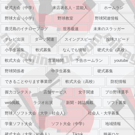
硬式大会（中学）
来店著名人・芸能人
ホームラン
野球大会（小学）
野球教室
野球関連情報
鹿児島のイチローブログ
世界最速
未来のスラッガー
テレビ出演
ダーツ関連
スイングスピード
投球スピード
小学生募集
軟式募集
なんでも情報
硬式大会（高校）
軟式大会（中学）
営業時間
予告ホームラン
youtube
野球関係者
中学生募集
硬式募集
できることやります事業部
軟式大会（高校）
防犯情報
握力コンテスト
店舗サービス
女子関連
プロ野球選手
web掲載
ラジオ出演
新聞・雑誌掲載
ソフト募集
野球／ソフト大会（大学・社会人）
社会人・大学募集
学童ソフト大会
ソフト大会（中学）
地域情報
硬式大会（大学・社会人）
Tiktok
映画ロケ