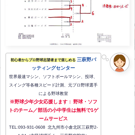
三萩野バ
初心者からプロ野球志望者まで楽しめる
ッティングセンター
世界最速マシン、ソフトボールマシン、投球、
スイング等各種スピード計測、元プロ野球選手
による野球教室
※野球少年少女応援します
：
野球・ソフ
トのチーム／部活の小中学生は無料で1ゲ
ーム
サービス
TEL:093-931-0608 北九州市小倉北区三萩野2-