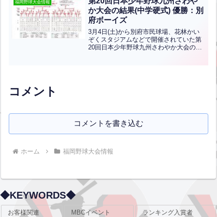
第20回日本少年野球九州さわや
福岡野球大会情報
野球春季全国大...全文はクリック
か大会の結果(中学硬式) 優勝：別
府ボーイズ
3月4日(土)から別府市民球場、花林かい
ぞくスタジアムなどで開催されていた第
20回日本少年野球九州さわやか大会の結
果です。優勝は別府ボーイズ、準優勝は
大分明野ボーイズです！おめでとうござ
います！！北九州支部から北九州中央ボ
ーイズ、上津役ボー...全文はクリック
コメント
コメントを書き込む
ホーム
福岡野球大会情報
◆KEYWORDS◆
お客様関連
MBCイベント
ランキング入賞者