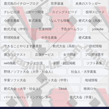
鹿児島のイチローブログ
世界最速
未来のスラッガー
テレビ出演
ダーツ関連
スイングスピード
投球スピード
小学生募集
軟式募集
なんでも情報
硬式大会（高校）
軟式大会（中学）
営業時間
予告ホームラン
youtube
野球関係者
中学生募集
硬式募集
できることやります事業部
軟式大会（高校）
防犯情報
握力コンテスト
店舗サービス
女子関連
プロ野球選手
web掲載
ラジオ出演
新聞・雑誌掲載
ソフト募集
野球／ソフト大会（大学・社会人）
社会人・大学募集
学童ソフト大会
ソフト大会（中学）
地域情報
硬式大会（大学・社会人）
Tiktok
映画ロケ
バーチャルバッティングセンター
硬式大会（学童）