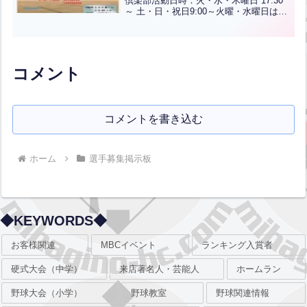
倶楽部活動日時：火・水・木曜日 17:30
～ 土・日・祝日9:00～火曜・水曜日は上
保公園グラウンド 北九州ヤング球場(練
習内容により変更する場合もあり)練習設
備充実 ブルペン・バッティングマシン。
外野ま...全文はクリック
コメント
コメントを書き込む
ホーム
選手募集掲示板
◆KEYWORDS◆
お客様関連
MBCイベント
ランキング入賞者
硬式大会（中学）
来店著名人・芸能人
ホームラン
野球大会（小学）
野球教室
野球関連情報