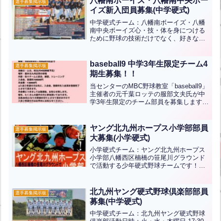
八幡南ボーイズ・八幡南中央ボー
選手募集掲示板
ない人格を形成すること、お...全文はク
イズ新入団員募集(中学硬式)
リック
中学硬式チーム：八幡南ボーイズ・八幡
南中央ボーイズ心・技・体を身につける
ために野球の技術だけでなく、好きな野
球ができることに感謝できること、目上
の人を敬う気持ちを持つ裏表のない人格
を形成すること、および常にチャレンジ
baseball9 中学3年生限定チーム4
選手募集掲示板
ャーの精神と挑戦できる体...全文はクリ
期生募集！！
ック
当センターのMBC野球教室「baseball9」
主催者の元千葉ロッテの服部文夫氏が中
学3年生限定のチーム部員を募集します！
中学3年生がチーム卒部後9月～高校入学
まで｢baseball9｣で一緒に野球をしません
か？期間：令和5年9月～令和6年...全文は
ヤング北九州ホープス小学部部員
選手募集掲示板
クリック
大募集(小学硬式)
小学硬式チーム：ヤング北九州ホープス
小学部八幡西区楠橋の笹尾川グラウンド
で活動する少年硬式野球チームです！・
保護者の当番はありません・土、日、祝
日お午前のみ短時間練習・プロ野球と同
じ硬式ボールを使用・楽しく野球の基礎
北九州ヤング硬式野球倶楽部部員
選手募集掲示板
を教えます！インスタ⇒見...全文はクリ
募集(中学硬式)
ック
中学硬式チーム：北九州ヤング硬式野球