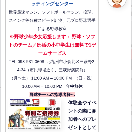
ッティングセンター
世界最速マシン、ソフトボールマシン、投球、
スイング等各種スピード計測、元プロ野球選手
による野球教室
※野球少年少女応援します
：
野球・ソフ
トのチーム／部活の小中学生は無料で1ゲ
ーム
サービス
TEL:093-931-0608 北九州市小倉北区三萩野2-
4-34（市民球場近く、三萩野病院前）
（月〜土） 11:00 AM – 10:00 PM （日・祝）
10:00 AM – 10:00 PM
年中無休
野球チームの指導者様へ
体験会
やイベ
ントの際に参
加者へのプレ
ゼントとして