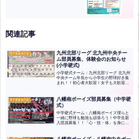
関連記事
九州北部リーグ 北九州中央チー
選手募集掲示板
ム部員募集、体験会のお知らせ
(小学硬式)
小学硬式チーム：九州北部リーグ 北九州
中央チーム年長から小学生の野球好き集
まれ！！初心者大歓迎！女子も大歓迎！
保護者の協力は大事ですが、当番制はや
っていません。ほかの習い事と掛け持ち
している子もいます。貸出備品(バット、
八幡南ボーイズ部員募集（中学硬
選手募集掲示板
グローブなど)あり。...全文はクリック
式）
中学硬式チーム：八幡南ボーイズ僕らと
一緒に野球も勉強も頑張ろう！中学生新
入団員募集！！「心・技・体」を身につ
けるために、野球の技術だけでなく、好
きな野球ができることに感謝できるこ
と、目上の人を敬う気持ちを持つ裏表の