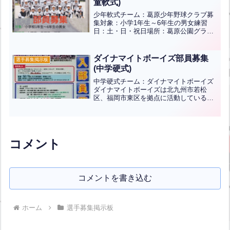
童軟式)
ク
少年軟式チーム：葛原少年野球クラブ募
集対象：小学1年生～6年生の男女練習
日：土・日・祝日場所：葛原公園グラウ
ンド、葛原小学校グラウンド活動費：
3000円(兄妹割あり)※まずは体験からで
きます。見学やお問い合わせご希望の方
ダイナマイトボーイズ部員募集
選手募集掲示板
は三萩野バッティング...全文はクリック
(中学硬式)
中学硬式チーム：ダイナマイトボーイズ
ダイナマイトボーイズは北九州市若松
区、福岡市東区を拠点に活動している中
学硬式野球チームです。「大学まで野球
を続ける」をモットーとし、結果にこだ
わらず、野球を理解し、常に一歩先を見
据えて指導しています。中学...全文はク
リック
コメント
コメントを書き込む
ホーム
選手募集掲示板