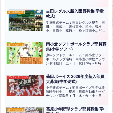
望の方や今夏から野球を始めようとして
いる方はご連絡いただければ詳しい情報
をお伝えします。ご質問...全文はクリッ
吉田レグルス新入団員募集(学童
選手募集掲示板
ク
軟式)
学童軟式チーム：吉田レグルス現在、吉
田小、高蔵小、曽根東小、沼小、曽根
小、田原小、葛原小、松ヶ江南小などの
野球好きな仲間たちで活動しています。
野球好きな子、太陽の丘公園へ遊びに来
てみませんか？１ヶ月間体験無料！！練
南小倉ソフトボールクラブ部員募
選手募集掲示板
習日時：毎週土曜日、日曜日...全文はク
集(小学ソフト)
リック
少年ソフトボールチーム：南小倉ソフト
ボールクラブ場所：南小倉小学校グラウ
ンド活動日：土・日・祝日 9時～16時対
象者：幼稚園(年長)～小学校6年生部費：
2500円/月(入会金などはありません)南小
倉ソフトボールクラブは、野球・ソフト
苅田ボーイズ 2026年度新入部員
インフォメーション
を経験し...全文はクリック
大募集(中学硬式)
中学硬式チーム：苅田ボーイズ見学体験
随時受付中！！場所：日産自動車九州グ
ラウンド活動日：月・水・金・土・日・
祝その他お気軽にお問合せください。イ
ンスタ⇒見学やお問い合わせご希望の方
は三萩野バッティングセンター内の“部員
葛原少年野球クラブ部員募集(学
選手募集掲示板
募集インフォメーション...全文はクリッ