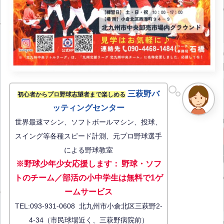
三萩野バ
初心者からプロ野球志望者まで楽しめる
ッティングセンター
世界最速マシン、ソフトボールマシン、投球、
スイング等各種スピード計測、元プロ野球選手
による野球教室
※野球少年少女応援します
：
野球・ソフ
トのチーム／部活の小中学生は無料で1ゲ
ーム
サービス
TEL:093-931-0608 北九州市小倉北区三萩野2-
4-34（市民球場近く、三萩野病院前）