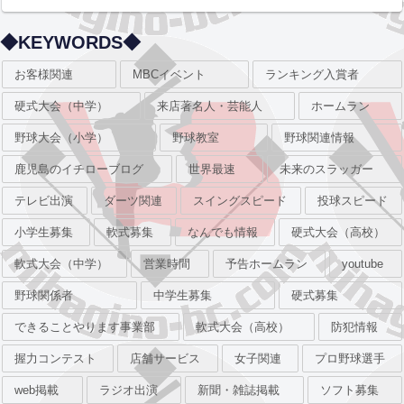
◆KEYWORDS◆
お客様関連
MBCイベント
ランキング入賞者
硬式大会（中学）
来店著名人・芸能人
ホームラン
野球大会（小学）
野球教室
野球関連情報
鹿児島のイチローブログ
世界最速
未来のスラッガー
テレビ出演
ダーツ関連
スイングスピード
投球スピード
小学生募集
軟式募集
なんでも情報
硬式大会（高校）
軟式大会（中学）
営業時間
予告ホームラン
youtube
野球関係者
中学生募集
硬式募集
できることやります事業部
軟式大会（高校）
防犯情報
握力コンテスト
店舗サービス
女子関連
プロ野球選手
web掲載
ラジオ出演
新聞・雑誌掲載
ソフト募集