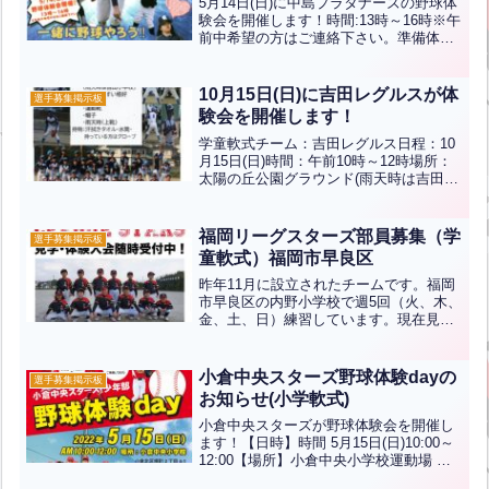
5月14日(日)に中島プラタナーズの野球体
験会を開催します！時間:13時～16時※午
前中希望の方はご連絡下さい。準備体操
からキャッチボール、バッティング、試
合形式で野球を体験出来ます！練習日
時：平日 火・水・木(17時～日没まで)土
10月15日(日)に吉田レグルスが体
選手募集掲示板
曜日(1...全文はクリック
験会を開催します！
学童軟式チーム：吉田レグルス日程：10
月15日(日)時間：午前10時～12時場所：
太陽の丘公園グラウンド(雨天時は吉田小
学校)服装：運動しやすい格好・長ズボ
ン、運動靴、帽子、雨天時(上靴)持ち
物：汗拭きタオル・水筒、持っている方
福岡リーグスターズ部員募集（学
選手募集掲示板
はグローブＨ...全文はクリック
童軟式）福岡市早良区
昨年11月に設立されたチームです。福岡
市早良区の内野小学校で週5回（火、木、
金、土、日）練習しています。現在見
学・体験会随時行っています。＝＝＝＝
＝＝＝＝＝＝＝＝＝＝＝＝＝＝＝＝＝＝
＝＝＝＝＝＝＝＝＝＝＝＝＝＝＝＝＝＝
小倉中央スターズ野球体験dayの
選手募集掲示板
＝＝＝＝今日も記事を最...全文はクリッ
お知らせ(小学軟式)
ク
小倉中央スターズが野球体験会を開催し
ます！【日時】時間 5月15日(日)10:00～
12:00【場所】小倉中央小学校運動場 小
倉北区堺町2-4-1【対象】小学1年生～6年