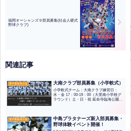
福岡オーシャンズ９部員募集(社会人硬式
野球クラブ)
関連記事
大南クラブ部員募集（小学軟式）
選手募集掲示板
小学軟式チーム：大南クラブ練習日：
水・金 17：00-19：00（大里南小学校グ
ラウンド）土・日・祝 延命寺臨海公園
（小倉北区赤坂199号線沿い）見学はい
つでもOKです。 遊びに来てね！！見学
やお問い合わせご希望の方は三萩野バッ
ティングセン...全文はクリック
中島プラタナーズ新入部員募集・
選手募集掲示板
野球体験イベント開催！