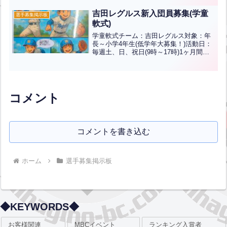
生未経験者～経験者 参加者募集中※バッ
ドやグローブはお貸しします。 運...全文
吉田レグルス新入団員募集(学童
選手募集掲示板
はクリック
軟式)
学童軟式チーム：吉田レグルス対象：年
長～小学4年生(低学年大募集！)活動日：
毎週土、日、祝日(9時～17時)1ヶ月間無
料体験できます！場所：太陽の丘公園問
い合わせ、体験フォームはポスター内の
QRコードを読み取って下さいＨＰ⇒イン
スタグラム⇒...全文はクリック
コメント
コメントを書き込む
ホーム
選手募集掲示板
◆KEYWORDS◆
お客様関連
MBCイベント
ランキング入賞者