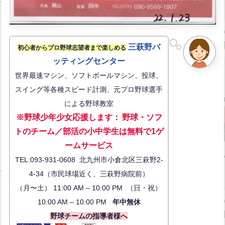
三萩野バ
初心者からプロ野球志望者まで楽しめる
ッティングセンター
世界最速マシン、ソフトボールマシン、投球、
スイング等各種スピード計測、元プロ野球選手
による野球教室
※野球少年少女応援します
：
野球・ソフ
トのチーム／部活の小中学生は無料で1ゲ
ーム
サービス
TEL:093-931-0608 北九州市小倉北区三萩野2-
4-34（市民球場近く、三萩野病院前）
（月〜土） 11:00 AM – 10:00 PM （日・祝）
10:00 AM – 10:00 PM
年中無休
野球チームの指導者様へ