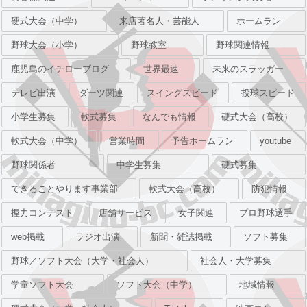
硬式大会（中学）
来店著名人・芸能人
ホームラン
野球大会（小学）
野球教室
野球関連情報
鹿児島のイチローブログ
世界最速
未来のスラッガー
テレビ出演
ダーツ関連
スイングスピード
投球スピード
小学生募集
軟式募集
なんでも情報
硬式大会（高校）
軟式大会（中学）
営業時間
予告ホームラン
youtube
野球関係者
中学生募集
硬式募集
できることやります事業部
軟式大会（高校）
防犯情報
握力コンテスト
店舗サービス
女子関連
プロ野球選手
web掲載
ラジオ出演
新聞・雑誌掲載
ソフト募集
野球／ソフト大会（大学・社会人）
社会人・大学募集
学童ソフト大会
ソフト大会（中学）
地域情報