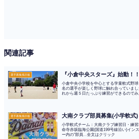
関連記事
『小倉中央スターズ』始動！
選手募集掲示板
小倉中央小学校を中心とする学童軟式野球
名の選手が楽しく野球に触れ合っていまし
れから週５日たっぷり練習ができるのでみん
大南クラブ部員募集(小学軟式)
選手募集掲示板
小学軟式チーム：大南クラブ練習日・練習場所：水
命寺赤坂臨海公園(国道199号線沿い)イ
ー内の“部員...全文はクリック