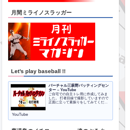
月間ミライノスラッガー
Let’s play baseball !!
バーチャル三萩野バッティングセン
ター – YouTube
ご自宅での自主トレ用に作成してみま
した。 打者目線で撮影していますので
正面に立って素振りをしてみてくださ
い。イメトレのお手伝いにはなるかと
思います。 右打者、左打者すべて３０
YouTube
球でセッティングしています。