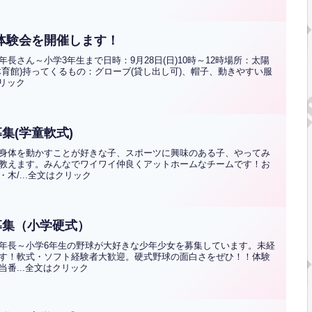
が体験会を開催します！
さん～小学3年生まで日時：9月28日(日)10時～12時場所：太陽
育館)持ってくるもの：グローブ(貸し出し可)、帽子、動きやすい服
クリック
集(学童軟式)
身体を動かすことが好きな子、スポーツに興味のある子、やってみ
教えます。みんなでワイワイ仲良くアットホームなチームです！お
木/...全文はクリック
募集（小学硬式）
年長～小学6年生の野球が大好きな少年少女を募集しています。未経
す！軟式・ソフト経験者大歓迎。硬式野球の面白さをぜひ！！体験
番...全文はクリック