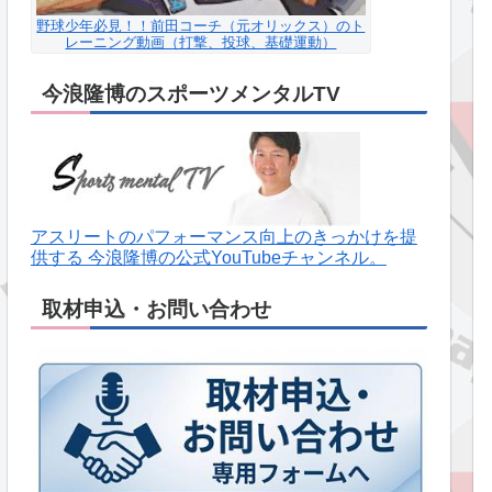
野球少年必見！！前田コーチ（元オリックス）のト
レーニング動画（打撃、投球、基礎運動）
今浪隆博のスポーツメンタルTV
アスリートのパフォーマンス向上のきっかけを提
供する 今浪隆博の公式YouTubeチャンネル。
取材申込・お問い合わせ