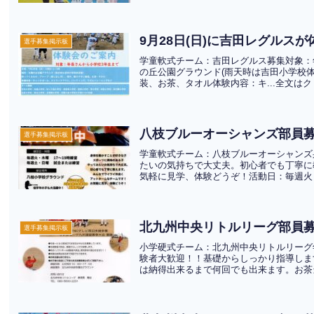
9月28日(日)に吉田レグルス
選手募集掲示板
学童軟式チーム：吉田レグルス募集対象：年長
の丘公園グラウンド(雨天時は吉田小学校体
装、お茶、タオル体験内容：キ...全文は
八枝ブルーオーシャンズ部員募
選手募集掲示板
学童軟式チーム：八枝ブルーオーシャンズ
たいの気持ちで大丈夫。初心者でも丁寧に
気軽に見学、体験どうぞ！活動日：毎週火・
北九州中央リトルリーグ部員
選手募集掲示板
小学硬式チーム：北九州中央リトルリーグ
験者大歓迎！！基礎からしっかり指導しま
は納得出来るまで何回でも出来ます。お茶当