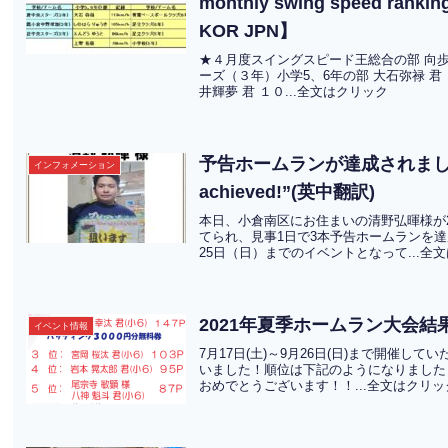
monthly swing speed ranking
KOR JPN】
★４月度スイングスピード王総合の部 向歩夢 
ーズ（３年）小学5、6年の部 大石弥禄 君
井輝夢 君 １０...全文はクリック
予告ホームランが達成されました！”for
インフォメーション
achieved!”(英中翻訳)
本日、小倉南区にお住まいの清野弘暉様が2
てられ、見事1日で3本予告ホームランを
25日（日）までのイベントとなって...全
2021年夏季ホームラン大会結
イベント情報
7月17日(土)～9月26日(日)まで開催
いました！順位は下記のようになりました！
おめでとうございます！！...全文はクリッ