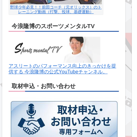
野球少年必見！！前田コーチ（元オリックス）のト
レーニング動画（打撃、投球、基礎運動）
今浪隆博のスポーツメンタルTV
アスリートのパフォーマンス向上のきっかけを提
供する 今浪隆博の公式YouTubeチャンネル。
取材申込・お問い合わせ