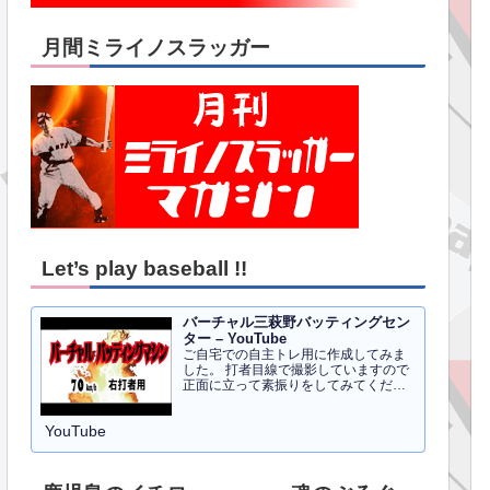
月間ミライノスラッガー
Let’s play baseball !!
バーチャル三萩野バッティングセン
ター – YouTube
ご自宅での自主トレ用に作成してみま
した。 打者目線で撮影していますので
正面に立って素振りをしてみてくださ
い。イメトレのお手伝いにはなるかと
思います。 右打者、左打者すべて３０
YouTube
球でセッティングしています。