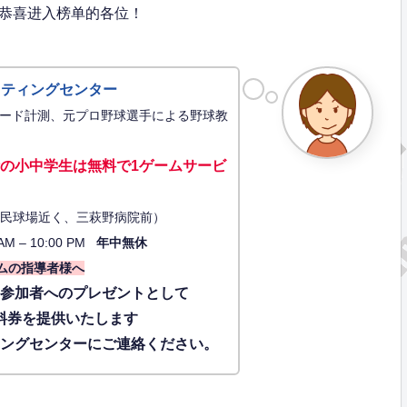
“恭喜进入榜单的各位！
ッティングセンター
ード計測、元プロ野球選手による野球教
の小中学生は無料で1ゲーム
サービ
34（市民球場近く、三萩野病院前）
AM – 10:00 PM
年中無休
ムの指導者様へ
に参加者へのプレゼントとして
料券を提供いたします
ィングセンターにご連絡ください。