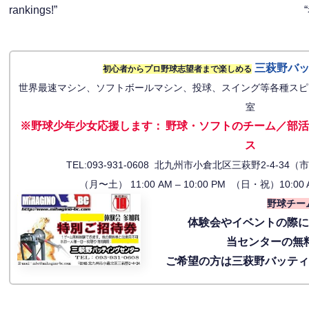
rankings!”
三萩野バ
初心者からプロ野球志望者まで楽しめる
世界最速マシン、ソフトボールマシン、投球、スイング等各種スピ
室
※野球少年少女応援します
：
野球・ソフトのチーム／部活
ス
TEL:093-931-0608 北九州市小倉北区三萩野2-4-
（月〜土） 11:00 AM – 10:00 PM （日・祝）10:00 
野球チー
体験会
やイベントの際
当センターの無
ご希望の方は三萩野バッテ