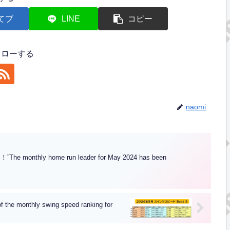
てブ
LINE
コピー
フォローする
naomi
hly home run leader for May 2024 has been
thly swing speed ranking for