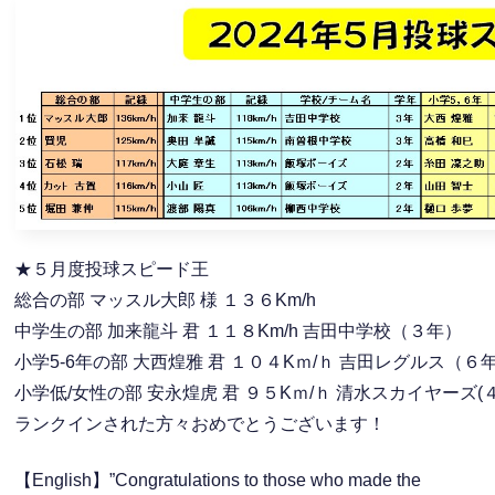
★５月度投球スピード王
総合の部 マッスル大郎 様 １３６Km/h
中学生の部 加来龍斗 君 １１８Km/h 吉田中学校（３年）
小学5-6年の部 大西煌雅 君 １０４Kｍ/ｈ 吉田レグルス（６
小学低/女性の部 安永煌虎 君 ９５Kｍ/ｈ 清水スカイヤーズ(
ランクインされた方々おめでとうございます！
【English】”Congratulations to those who made the