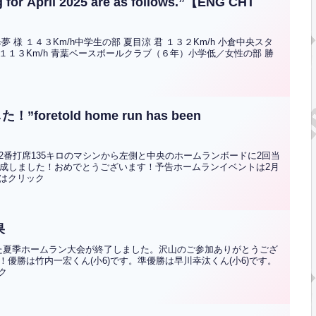
 for April 2025 are as follows.”【ENG CHT
様 １４３Km/h中学生の部 夏目涼 君 １３２Km/h 小倉中央スタ
 １１３Km/h 青葉ベースボールクラブ（６年）小学低／女性の部 勝
etold home run has been
番打席135キロのマシンから左側と中央のホームランボードに2回当
達成しました！おめでとうございます！予告ホームランイベントは2月
文はクリック
果
していた夏季ホームラン大会が終了しました。沢山のご参加ありがとうござ
優勝は竹内一宏くん(小6)です。準優勝は早川幸汰くん(小6)です。
ク