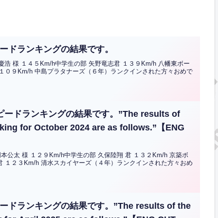
スピードランキングの結果です。
 様 １４５Km/h中学生の部 矢野竜志君 １３９Km/h 八幡東ボー
 １０９Km/h 中島プラタナーズ（６年）ランクインされた方々おめで
ドランキングの結果です。”The results of
king for October 2024 are as follows.”【ENG
太 様 １２９Km/h中学生の部 久保陸翔 君 １３２Km/h 京築ボ
君 １２３Km/h 清水スカイヤーズ（４年）ランクインされた方々おめ
ランキングの結果です。”The results of the