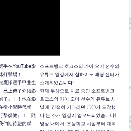
手在YouTube影
소프트뱅크 호크스의 카이 오미 선수의
球打擊場！
유튜브 영상에서 삼하이노 배팅 센터가
銀鷹隊選手甲斐生
소개되었습니다!
道上，已上傳了介紹影
현재 부상으로 치료 중인 소프트뱅크
到了』！！他在影
호크스의 카이 오미 선수의 유튜브 채
在從小學時代就一
널에 ‘간절히 기다리던 〇〇가 도착했
打擊復健』！！隨
다’는 소개 영상이 업로드되었습니다!
我們期待您的聯
영상 내에서 ‘초등학교 시절부터 계속