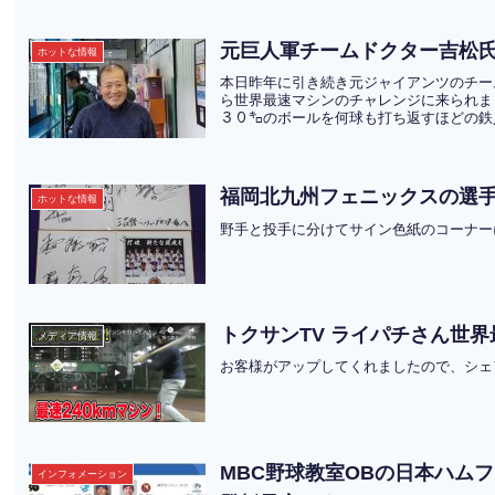
元巨人軍チームドクター吉松
ホットな情報
本日昨年に引き続き元ジャイアンツのチー
ら世界最速マシンのチャレンジに来られま
３０㌔のボールを何球も打ち返すほどの鉄人
福岡北九州フェニックスの選
ホットな情報
野手と投手に分けてサイン色紙のコーナー
トクサンTV ライパチさん世
メディア情報
お客様がアップしてくれましたので、シェ
MBC野球教室OBの日本ハムフ
インフォメーション