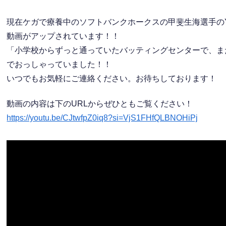
現在ケガで療養中のソフトバンクホークスの甲斐生海選手のY
動画がアップされています！！
「小学校からずっと通っていたバッティングセンターで、ま
でおっしゃっていました！！
いつでもお気軽にご連絡ください。お待ちしております！
動画の内容は下のURLからぜひともご覧ください！
https://youtu.be/CJtwfpZ0iq8?si=VjS1FHfQLBNOHiPj