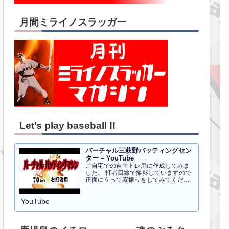
月間ミライノスラッガー
Let’s play baseball !!
バーチャル三萩野バッティングセン
ター – YouTube
ご自宅での自主トレ用に作成してみま
した。 打者目線で撮影していますので
正面に立って素振りをしてみてくださ
い。イメトレのお手伝いにはなるかと
思います。 右打者、左打者すべて３０
YouTube
球でセッティングしています。