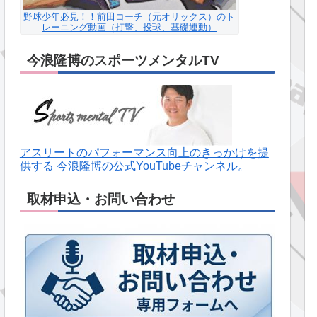
野球少年必見！！前田コーチ（元オリックス）のト
レーニング動画（打撃、投球、基礎運動）
今浪隆博のスポーツメンタルTV
アスリートのパフォーマンス向上のきっかけを提
供する 今浪隆博の公式YouTubeチャンネル。
取材申込・お問い合わせ