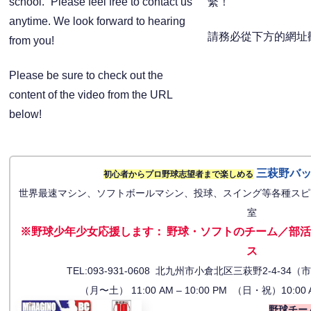
school.” Please feel free to contact us
繫！
anytime. We look forward to hearing
請務必從下方的網址
from you!
Please be sure to check out the
content of the video from the URL
below!
三萩野バ
初心者からプロ野球志望者まで楽しめる
世界最速マシン、ソフトボールマシン、投球、スイング等各種スピ
室
※野球少年少女応援します
：
野球・ソフトのチーム／部活
ス
TEL:093-931-0608 北九州市小倉北区三萩野2-4-
（月〜土） 11:00 AM – 10:00 PM （日・祝）10:00 
野球チー