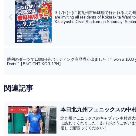
9月7日(土)に北九州市民球場で行われる北九
are inviting all residents of Kokurakita Ward
Kitakyushu Civic Stadium on Saturday, S
勝利のダーツで1000円分バッティング商品券が出ました！”I won a 1000 yen batti
Darts!”【ENG CHT KOR JPN】
関連記事
本日北九州フェニックスの中
ホットな情報
北九州フェニックスのキャプテン中村道大
に訪れてくれました！ありがとうございま
指して頑張ってください！