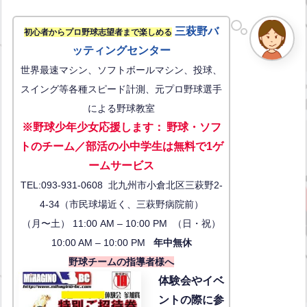
三萩野バ
初心者からプロ野球志望者まで楽しめる
ッティングセンター
世界最速マシン、ソフトボールマシン、投球、
スイング等各種スピード計測、元プロ野球選手
による野球教室
※野球少年少女応援します
：
野球・ソフ
トのチーム／部活の小中学生は無料で1ゲ
ーム
サービス
TEL:093-931-0608 北九州市小倉北区三萩野2-
4-34（市民球場近く、三萩野病院前）
（月〜土） 11:00 AM – 10:00 PM （日・祝）
10:00 AM – 10:00 PM
年中無休
野球チームの指導者様へ
体験会
やイベ
ントの際に参