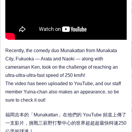
Recently, the comedy duo Munakattan from Munakata
City, Fukuoka — Arata and Naoki — along with
cameraman Ken, took on the challenge of reaching an
ultra-ultra-ultra-fast speed of 250 km/h!
The video has been uploaded to YouTube, and our staff
member Yuina-chan also makes an appearance, so be
sure to check it out!
福岡吉本的「Munakattan」在他們的 YouTube 頻道上傳了
一支影片，挑戰三萩野打擊中心的世界超超超最快時速250
公里的球速！