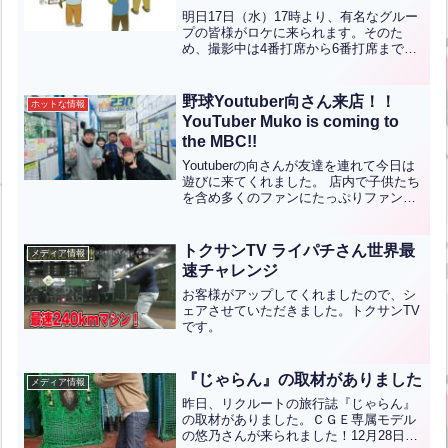
be a TV location shoot
明日17日（水）17時より、有名なグルー
featuring members of the
プの皆様がロケに来られます。そのた
め、撮影中は4番打席から6番打席までを
famous group on Wednesday,
一時的に停止いたします。ロケが終了次
July 17th, starting at 5:00 PM!
第、通常営業を再開いたします。ご迷惑
【ENG CHT KOR JPN】
をおかけいたしますが、お客様第一の姿
野球Youtuber向さん来店！！
ホットな情報
勢で撮影を行いますの...全文はクリック
YouTuber Muko is coming to
the MBC!!
Youtuberの向さんが友達を連れて今日は
遊びに来てくれました。 店内で子供たち
を含め多くのファンにたっぷりファンサ
ービスをしてくれました。Youtubeにア
ップされたときはまたお知らせしま
す！！【English】Muko, Youtub...全文は
トクサンTV ライパチさん世界最
メディア情報
クリック
速チャレンジ
お客様がアップしてくれましたので、シ
ェアさせていただきました。トクサンTV
です。
『じゃらん』の取材がありました
メディア情報
昨日、リクルートの旅行誌『じゃらん』
の取材がありました。ＣＧＥ専属モデル
の悠乃さんが来られました！12月28日