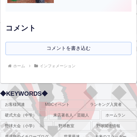
(土)ごろの発売予定しているそうです。
興味のある方はぜひご覧ください！
コメント
コメントを書き込む
ホーム
インフォメーション
◆KEYWORDS◆
お客様関連
MBCイベント
ランキング入賞者
硬式大会（中学）
来店著名人・芸能人
ホームラン
野球大会（小学）
野球教室
野球関連情報
鹿児島のイチローブログ
世界最速
未来のスラッガー