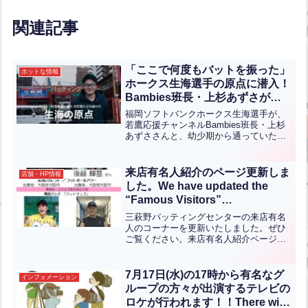
KOR JPN】
関連記事
「ここで何度もバットを振った」
ホットな情報
ホークス生海選手の原点に潜入！
Bambies班長・上杉あずさが迫
る若鷹の本音 Back to the Roots:
福岡ソフトバンクホークス生海選手が、
Hawks’ Ikumi Returns to His
若鷹応援チャンネルBambies班長・上杉
あずささんと、幼少期から通っていた三
Childhood Batting Center!
萩野バッティングセンターに来店しまし
Exclusive Interview by Azusa
た。北九州出身の生海選手が、少年時代
Uesugi.【ENG CHT KOR JPN】
に何度もバットを振り続けた思い出の場
来店有名人紹介のページ更新しま
店舗・HP情報
所で練習を行い、当...全文はクリック
した。We have updated the
“Famous Visitors”
section（ENG CHT KOR JPN）
三萩野バッティングセンターの来店有名
人のコーナーを更新いたしました。ぜひ
ご覧ください。来店有名人紹介ページ
We have updated the "Famous Visitors"
section of Mihagino Batting ...全文はクリ
ック
7月17日(水)の17時から有名なグ
インフォメーション
ループの方々が出演するテレビの
ロケが行われます！！There will