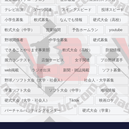
テレビ出演
ダーツ関連
スイングスピード
投球スピード
小学生募集
軟式募集
なんでも情報
硬式大会（高校）
軟式大会（中学）
営業時間
予告ホームラン
youtube
野球関係者
中学生募集
硬式募集
できることやります事業部
軟式大会（高校）
防犯情報
握力コンテスト
店舗サービス
女子関連
プロ野球選手
web掲載
ラジオ出演
新聞・雑誌掲載
ソフト募集
野球／ソフト大会（大学・社会人）
社会人・大学募集
学童ソフト大会
ソフト大会（中学）
地域情報
硬式大会（大学・社会人）
Tiktok
映画ロケ
バーチャルバッティングセンター
硬式大会（学童）