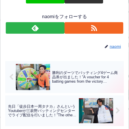
naomiをフォローする
naomi
勝利のダーツでバッティング4ゲーム商
品券が出ました！”A voucher for 4
batting games from the victory
darts!”【ENG CHT KOR JPN】
先日「徒歩日本一周タナカ」さんという
Youtuberが三萩野バッティングセンター
でライブ配信を行いました！”The other
day, a YouTuber named ‘Toho Nippon
Isshu Tanaka’ did a live stream from the
Mihagino Batting Center!”【ENG CHT