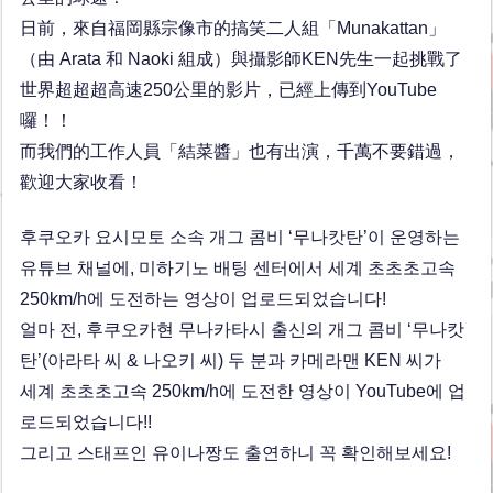
日前，來自福岡縣宗像市的搞笑二人組「Munakattan」
（由 Arata 和 Naoki 組成）與攝影師KEN先生一起挑戰了
世界超超超高速250公里的影片，已經上傳到YouTube
囉！！
而我們的工作人員「結菜醬」也有出演，千萬不要錯過，
歡迎大家收看！
후쿠오카 요시모토 소속 개그 콤비 ‘무나캇탄’이 운영하는
유튜브 채널에, 미하기노 배팅 센터에서 세계 초초초고속
250km/h에 도전하는 영상이 업로드되었습니다!
얼마 전, 후쿠오카현 무나카타시 출신의 개그 콤비 ‘무나캇
탄’(아라타 씨 & 나오키 씨) 두 분과 카메라맨 KEN 씨가
세계 초초초고속 250km/h에 도전한 영상이 YouTube에 업
로드되었습니다!!
그리고 스태프인 유이나짱도 출연하니 꼭 확인해보세요!