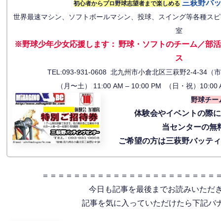
三萩野バ
初心者からプロ野球志望者まで楽しめる
世界最速マシン、ソフトボールマシン、投球、スイング等各種スピ
室
※野球少年少女応援します
：
野球・ソフトのチーム／部活
ス
TEL:093-931-0608 北九州市小倉北区三萩野2-4-
（月〜土） 11:00 AM – 10:00 PM （日・祝）10:00 
野球チー
体験会
やイベントの際
当センターの無
ご希望の方は三萩野バッテ
＝＝＝＝＝＝＝＝＝＝＝＝＝＝＝＝＝＝＝＝＝＝
今日も記事を最後までお読みいただ
記事を気に入っていただけたら下記バナー