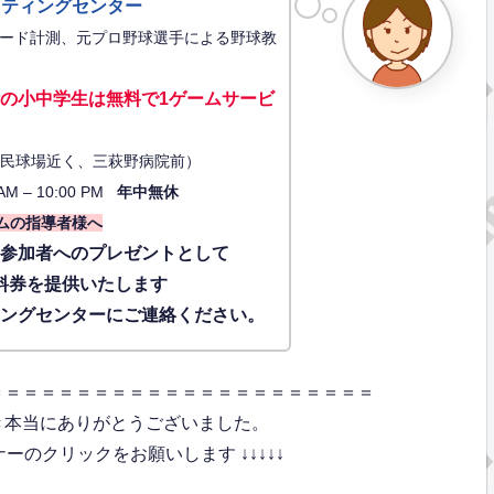
ッティングセンター
ード計測、元プロ野球選手による野球教
の小中学生は無料で1ゲーム
サービ
34（市民球場近く、三萩野病院前）
AM – 10:00 PM
年中無休
ムの指導者様へ
に参加者へのプレゼントとして
料券を提供いたします
ィングセンターにご連絡ください。
＝＝＝＝＝＝＝＝＝＝＝＝＝＝＝＝＝＝＝＝＝＝
き本当にありがとうございました。
のクリックをお願いします ↓↓↓↓↓