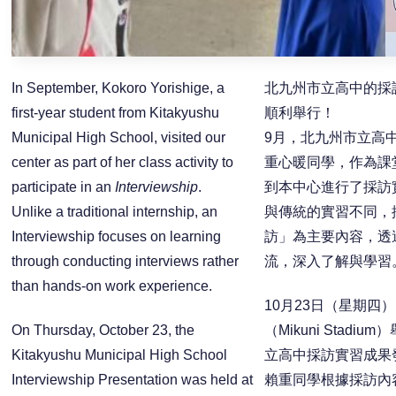
In September, Kokoro Yorishige, a
北九州市立高中的採
first-year student from Kitakyushu
順利舉行！
Municipal High School, visited our
9月，北九州市立高
center as part of her class activity to
重心暖同學，作為課
participate in an
Interviewship
.
到本中心進行了採訪
Unlike a traditional internship, an
與傳統的實習不同，
Interviewship focuses on learning
訪」為主要內容，透
through conducting interviews rather
流，深入了解與學習
than hands-on work experience.
10月23日（星期四
On Thursday, October 23, the
（Mikuni Stadi
Kitakyushu Municipal High School
立高中採訪實習成果
Interviewship Presentation was held at
賴重同學根據採訪內