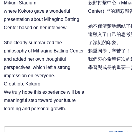
Mikuni Stadium,
萩野打擊中心（Mihagin
where Kokoro gave a wonderful
Center）**的精彩報
presentation about Mihagino Batting
她不僅清楚地總結了
Center based on her interview.
還融入了自己的思考
She clearly summarized the
了深刻的印象。
philosophy of Mihagino Batting Center
賴重同學，辛苦了！
and added her own thoughtful
我們衷心希望這次的
perspectives, which left a strong
學習與成長的重要一
impression on everyone.
Great job, Kokoro!
We truly hope this experience will be a
meaningful step toward your future
learning and personal growth.