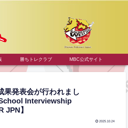
板
勝ちトレクラブ
MBC公式サイト
成果発表会が行われまし
chool Interviewship
OR JPN】
2025.10.24