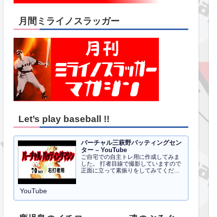
月間ミライノスラッガー
Let’s play baseball !!
バーチャル三萩野バッティングセン
ター – YouTube
ご自宅での自主トレ用に作成してみま
した。 打者目線で撮影していますので
正面に立って素振りをしてみてくださ
い。イメトレのお手伝いにはなるかと
思います。 右打者、左打者すべて３０
YouTube
球でセッティングしています。