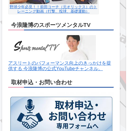
野球少年必見！！前田コーチ（元オリックス）のト
レーニング動画（打撃、投球、基礎運動）
今浪隆博のスポーツメンタルTV
アスリートのパフォーマンス向上のきっかけを提
供する 今浪隆博の公式YouTubeチャンネル。
取材申込・お問い合わせ