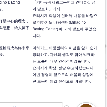
o Batting
「기타큐슈시립고등학교 인터뷰십 성
告。
과 발표회」에서
요리시게 학생이 인터뷰 내용을 바탕으
打擊中心的理念，
로 미하기노 배팅센터(Mihagino
與感想，給人留下
Batting Center) 에 대해 발표해 주었습
니다.
經驗能成為妳未來
미하기노 배팅센터의 이념을 알기 쉽게
步。
정리하고, 자신의 생각도 담아 발표하
는 모습이 매우 인상적이었습니다.
요리시게 학생, 정말 수고하셨습니다!
이번 경험이 앞으로의 배움과 성장에
큰 도움이 되길 진심으로 바랍니다.