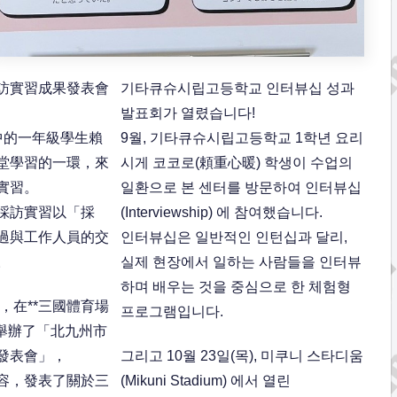
訪實習成果發表會
기타큐슈시립고등학교 인터뷰십 성과
발표회가 열렸습니다!
中的一年級學生賴
9월, 기타큐슈시립고등학교 1학년 요리
堂學習的一環，來
시게 코코로(頼重心暖) 학생이 수업의
實習。
일환으로 본 센터를 방문하여 인터뷰십
採訪實習以「採
(Interviewship) 에 참여했습니다.
過與工作人員的交
인터뷰십은 일반적인 인턴십과 달리,
。
실제 현장에서 일하는 사람들을 인터뷰
하며 배우는 것을 중심으로 한 체험형
），在**三國體育場
프로그램입니다.
um）舉辦了「北九州市
發表會」，
그리고 10월 23일(목), 미쿠니 스타디움
容，發表了關於三
(Mikuni Stadium) 에서 열린