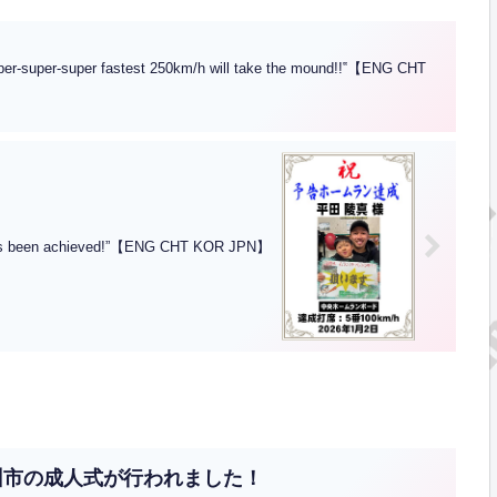
r-super fastest 250km/h will take the mound!!‟【ENG CHT
en achieved!”【ENG CHT KOR JPN】
州市の成人式が行われました！