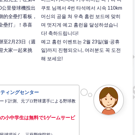
0公里發球機投出
쿠토 님께서 4번 타석에서 시속 110km
側的全壘打看板，
머신의 공을 쳐 우측 홈런 보드에 맞히
全壘打」！恭喜
며 멋지게 예고 홈런을 달성하셨습니
다! 축하드립니다!
至2月23日（週
예고 홈런 이벤트는 2월 23일(월·공휴
迎大家一起來挑
일)까지 진행되오니, 여러분도 꼭 도전
해 보세요!
ッティングセンター
ード計測、元プロ野球選手による野球教
の小中学生は無料で1ゲーム
サービ
34（市民球場近く、三萩野病院前）