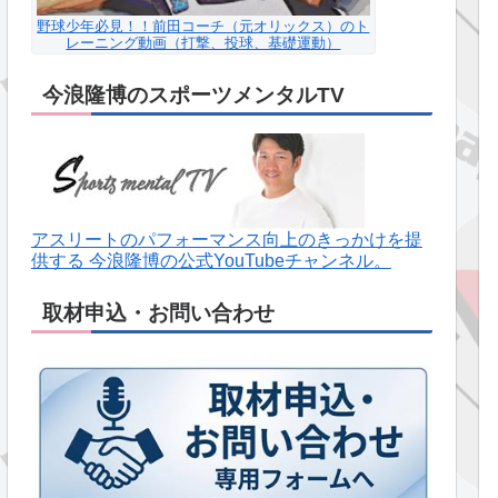
野球少年必見！！前田コーチ（元オリックス）のト
レーニング動画（打撃、投球、基礎運動）
今浪隆博のスポーツメンタルTV
アスリートのパフォーマンス向上のきっかけを提
供する 今浪隆博の公式YouTubeチャンネル。
取材申込・お問い合わせ