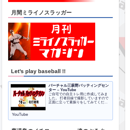
月間ミライノスラッガー
Let’s play baseball !!
バーチャル三萩野バッティングセン
ター – YouTube
ご自宅での自主トレ用に作成してみま
した。 打者目線で撮影していますので
正面に立って素振りをしてみてくださ
い。イメトレのお手伝いにはなるかと
思います。 右打者、左打者すべて３０
YouTube
球でセッティングしています。