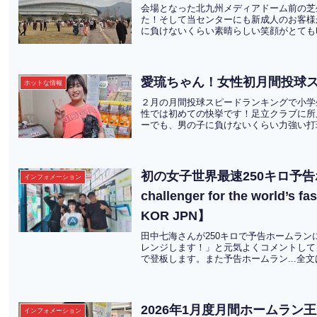
会場となった北九州メディアドーム前の芝
た！そして当センターにも新成人のお客様
に負けないくらい素晴らしい笑顔がとても印
愛琉ちゃん！女性初月間投球
ホットな情報
２月の月間投球スピードランキングで小学
性では初めての快挙です！足立クラブに所
ーでも、男の子に負けないくらい力強い打球
初の女子世界最速250キロ予告ホー
インフォメーション
challenger for the world’s 
KOR JPN】
田中七海さんが250キロで予告ホームラ
レンジします！」と元気よくコメントしてく
で登板します。また予告ホームラン...全
2026年1月度月間ホームラン王が決
インフォメーション