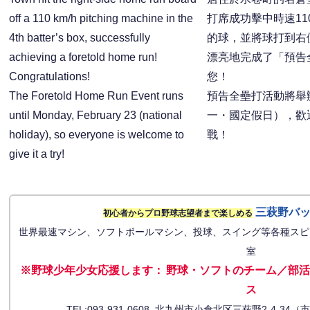
off a 110 km/h pitching machine in the
打席成功擊中時速11
4th batter’s box, successfully
的球，並將球打到右
achieving a foretold home run!
漂亮地完成了「預告
Congratulations!
您！
The Foretold Home Run Event runs
預告全壘打活動將舉辦
until Monday, February 23 (national
一・國定假日），歡
holiday), so everyone is welcome to
戰！
give it a try!
三萩野バ
初心者からプロ野球志望者まで楽しめる
世界最速マシン、ソフトボールマシン、投球、スイング等各種スピ
室
※野球少年少女応援します
：
野球・ソフトのチーム／部活
ス
TEL:093-931-0608 北九州市小倉北区三萩野2-4-