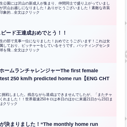
生公園には沢山の新成人が集まり、仲間同士で盛り上がっていまし
が沢山お越しになりました！ありがとうございました！素敵な衣装
象的...全文はクリック
スピード王達成おめでとう！！
生の部で見事一位になりました！おめでとうございます！これは女
属しており、ピッチャーをしているそうです。バッティングセンタ
を飛...全文はクリック
ムランチャレンジャーThe first female
fastest 250 km/h predicted home run【ENG CHT
ンに挑戦しました。残念ながら達成はできませんでしたが、「またチャ
れました！！世界最速250キロは本日のほかに来週21日から23日ま
文はクリック
まりました！“The monthly home run