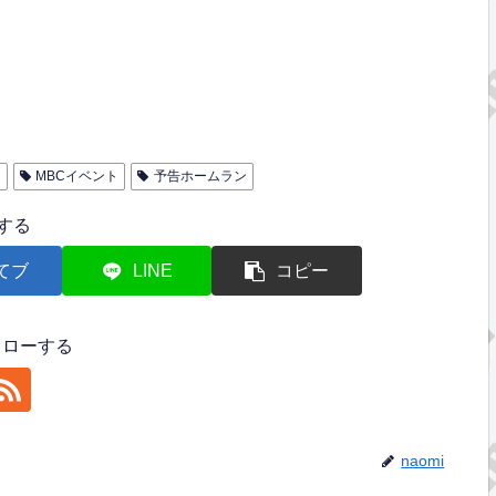
連
MBCイベント
予告ホームラン
する
てブ
LINE
コピー
フォローする
naomi