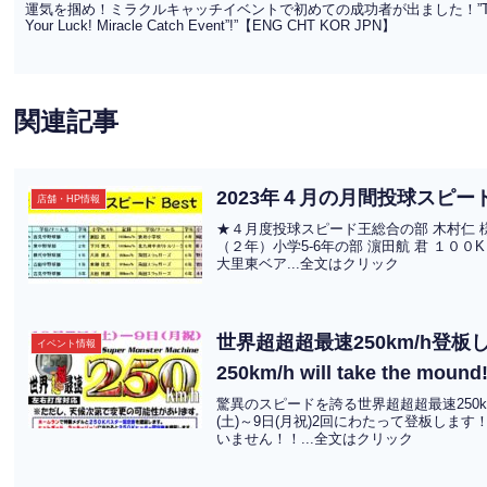
運気を掴め！ミラクルキャッチイベントで初めての成功者が出ました！”The first winn
Your Luck! Miracle Catch Event”!”【ENG CHT KOR JPN】
関連記事
2023年４月の月間投球スピ
店舗・HP情報
★４月度投球スピード王総合の部 木村仁 様 
（２年）小学5-6年の部 濵田航 君 １００
大里東ベア...全文はクリック
世界超超超最速250km/h登板します！‟
イベント情報
250km/h will take the mou
驚異のスピードを誇る世界超超超最速250km
(土)～9日(月祝)2回にわたって登板しま
いません！！...全文はクリック