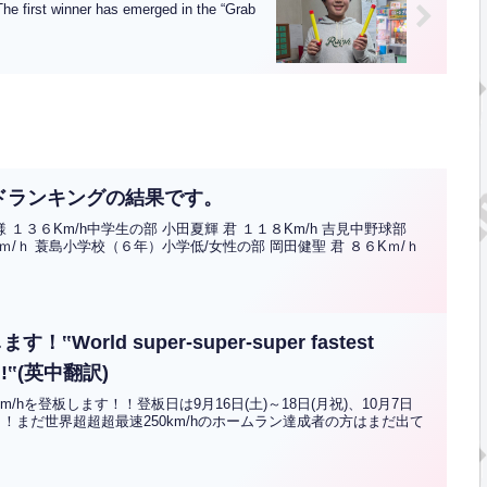
er has emerged in the “Grab
ードランキングの結果です。
１３６Km/h中学生の部 小田夏輝 君 １１８Km/h 吉見中野球部
Kｍ/ｈ 蓑島小学校（６年）小学低/女性の部 岡田健聖 君 ８６Kｍ/ｈ
World super-super-super fastest
nd!!‟(英中翻訳)
/hを登板します！！登板日は9月16日(土)～18日(月祝)、10月7日
す！！まだ世界超超超最速250km/hのホームラン達成者の方はまだ出て