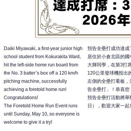
Daiki Miyawaki, a first-year junior high
預告全壘打成功達成
school student from Kokurakita Ward,
居住於小倉北區的國
hit the left-side home run board from
大輝同學，在第3打
the No. 3 batter’s box off a 120 km/h
120公里發球機投出
pitching machine, successfully
左側的全壘打看板，
achieving a foretold home run!
告全壘打」！恭喜您
Congratulations!
預告全壘打活動將舉辦
The Foretold Home Run Event runs
日），歡迎大家一起
until Sunday, May 10, so everyone is
welcome to give it a try!