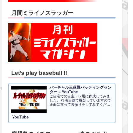
月間ミライノスラッガー
Let’s play baseball !!
バーチャル三萩野バッティングセン
ター – YouTube
ご自宅での自主トレ用に作成してみま
した。 打者目線で撮影していますので
正面に立って素振りをしてみてくださ
い。イメトレのお手伝いにはなるかと
思います。 右打者、左打者すべて３０
YouTube
球でセッティングしています。