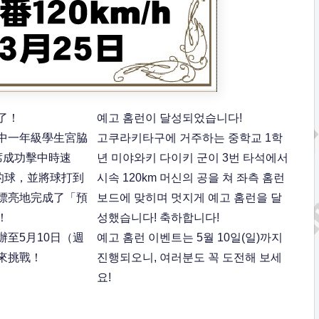
了！
예고 홈런이 달성되었습니다!
中一年級學生宮脇
고쿠라키타구에 거주하는 중학교 1학
席成功擊中時速
년 미야와키 다이키 군이 3번 타석에서
的球，並將球打到
시속 120km 머신의 공을 쳐 좌측 홈런
漂亮地完成了「預
보드에 맞히며 멋지게 예고 홈런을 달
！
성했습니다! 축하합니다!
至5月10日（週
예고 홈런 이벤트는 5월 10일(일)까지
來挑戰！
진행되오니, 여러분도 꼭 도전해 보세
요!