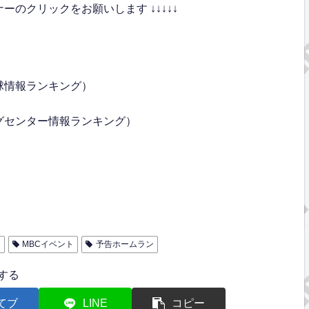
のクリックをお願いします ↓↓↓↓↓
球情報ランキング）
グセンター情報ランキング）
連
MBCイベント
予告ホームラン
する
てブ
LINE
コピー