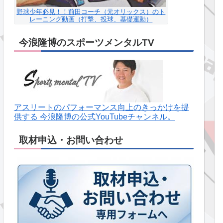
野球少年必見！！前田コーチ（元オリックス）のト
レーニング動画（打撃、投球、基礎運動）
今浪隆博のスポーツメンタルTV
アスリートのパフォーマンス向上のきっかけを提
供する 今浪隆博の公式YouTubeチャンネル。
取材申込・お問い合わせ