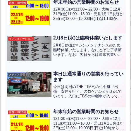
年末年始の営業時間のお知らせ
店舗・HP情報
12月30日(木)11:00～22:00・大晦日12月
31日(金)11:00～18:00・元旦1月1日(祝)と
2日(日)12:00～19:003日(月)は1１時から
通常営業です！！通常は月～土は11時か
ら、日・祝は10時から営業していま
す。...全文はクリック
2月8日(水)は臨時休業いたします
インフォメーション
2月8日(水)はマシンメンテナンスのため
臨時休業いたします。なにとぞご了承願
います。なお、翌日からは通常営業いた
します。
本日は通常通りの営業を行ってい
メディア情報
ます
今日は明日のTHE TIME,の生中継『出
張 安住が行く』のロケハンが行われて
います。入口にTBSの中継車が入ってい
ますので、駐車できない場合は近隣の駐
車場をご利用ください。バッティング無
料券のサービスをさせていただきます。
年末年始の営業時間のお知らせ
店舗・HP情報
中継車の横から気...全文はクリック
12月30日(水)11:00～22:00・大晦日12月
31日(木)11:00～18:00・元日1月1日(祝)と
2日(土)12:00～19:003日(日)は10時から通