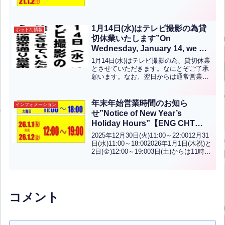
常営業です！！通常は月～土は11時か
ら、日・祝は10時から営業していま
す。...全文はクリック
1月14日(水)はテレビ撮影の為貸
ホットな情報
切休業いたします”On
Wednesday, January 14, we will
be closed for a private event
1月14日(水)はテレビ撮影の為、貸切休業
due to a TV shoot.”【ENG CHT
とさせていただきます。なにとぞご了承
願います。なお、翌日からは通常営業い
KOR JPN】
たします。On Wednesday, January 14,
we will be closed for a private ...全文はク
リック
年末年始営業時間のお知ら
インフォメーション
せ”Notice of New Year’s
Holiday Hours”【ENG CHT
KOR JPN】
2025年12月30日(火)11:00～22:0012月31
日(水)11:00～18:002026年1月1日(木祝)と
2日(金)12:00～19:003日(土)からは11時か
ら22時までの通常営業です！！通常は月
～土は11時から、日・祝は1...全文はクリ
ック
コメント