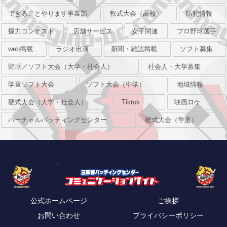
できることやります事業部
軟式大会（高校）
防犯情報
握力コンテスト
店舗サービス
女子関連
プロ野球選手
web掲載
ラジオ出演
新聞・雑誌掲載
ソフト募集
野球／ソフト大会（大学・社会人）
社会人・大学募集
学童ソフト大会
ソフト大会（中学）
地域情報
硬式大会（大学・社会人）
Tiktok
映画ロケ
バーチャルバッティングセンター
硬式大会（学童）
公式ホームページ
ご挨拶
お問い合わせ
プライバシーポリシー