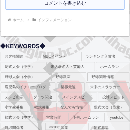
コメントを書き込む
ホーム
インフォメーション
◆KEYWORDS◆
お客様関連
MBCイベント
ランキング入賞者
硬式大会（中学）
来店著名人・芸能人
ホームラン
野球大会（小学）
野球教室
野球関連情報
鹿児島のイチローブログ
世界最速
未来のスラッガー
テレビ出演
ダーツ関連
スイングスピード
投球スピード
小学生募集
軟式募集
なんでも情報
硬式大会（高校）
軟式大会（中学）
営業時間
予告ホームラン
youtube
野球関係者
中学生募集
硬式募集