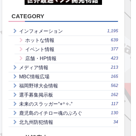
CATEGORY
1,195
インフォメーション
639
ホットな情報
377
イベント情報
423
店舗・HP情報
213
メディア情報
165
MBC情報広場
562
福岡野球大会情報
162
選手募集掲示板
117
未来のスラッガー°⌖꙳✧˖°
130
鹿児島のイチロー魂のぶろぐ
34
北九州防犯情報