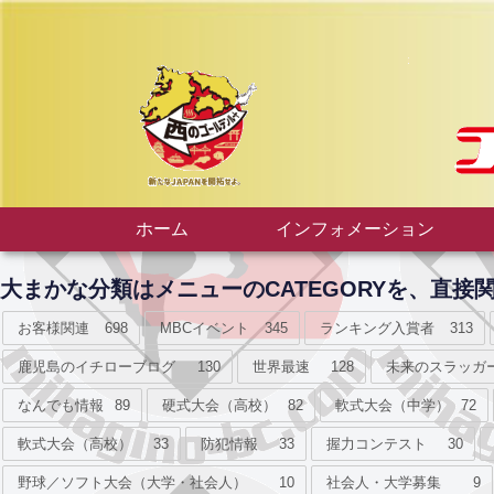
ホーム
インフォメーション
大まかな分類はメニューのCATEGORYを、直
お客様関連
698
MBCイベント
345
ランキング入賞者
313
鹿児島のイチローブログ
130
世界最速
128
未来のスラッガ
なんでも情報
89
硬式大会（高校）
82
軟式大会（中学）
72
軟式大会（高校）
33
防犯情報
33
握力コンテスト
30
野球／ソフト大会（大学・社会人）
10
社会人・大学募集
9