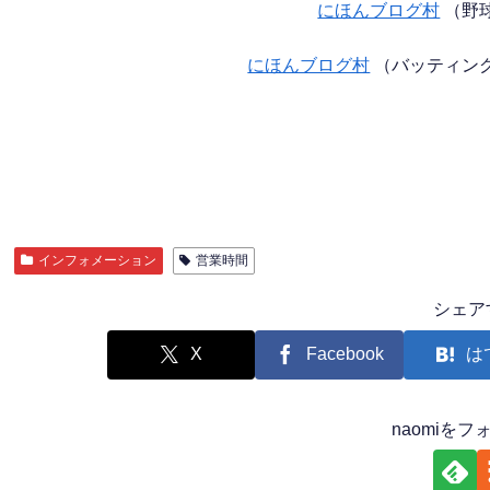
にほんブログ村
（野
にほんブログ村
（バッティン
インフォメーション
営業時間
シェア
X
Facebook
は
naomiを