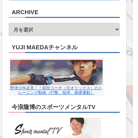
ARCHIVE
YUJI MAEDAチャンネル
野球少年必見！！前田コーチ（元オリックス）のト
レーニング動画（打撃、投球、基礎運動）
今浪隆博のスポーツメンタルTV