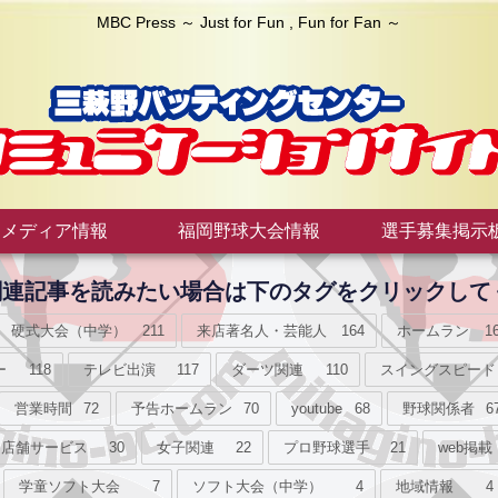
MBC Press ～ Just for Fun , Fun for Fan ～
メディア情報
福岡野球大会情報
選手募集掲示
接関連記事を読みたい場合は下のタグをクリックして
硬式大会（中学）
211
来店著名人・芸能人
164
ホームラン
1
ー
118
テレビ出演
117
ダーツ関連
110
スイングスピード
営業時間
72
予告ホームラン
70
youtube
68
野球関係者
6
店舗サービス
30
女子関連
22
プロ野球選手
21
web掲載
学童ソフト大会
7
ソフト大会（中学）
4
地域情報
4