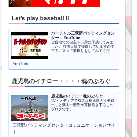
Let’s play baseball !!
バーチャル三萩野バッティングセン
ター – YouTube
ご自宅での自主トレ用に作成してみま
した。 打者目線で撮影していますので
正面に立って素振りをしてみてくださ
い。イメトレのお手伝いにはなるかと
思います。 右打者、左打者すべて３０
YouTube
球でセッティングしています。
鹿児島のイチロー・・・・魂のぶろぐ
鹿児島のイチロー魂のぶろぐ
TV・メディアで有名な鹿児島のイチロ
ーこと満山一朗氏が直接書き下ろしの
ブログです。
三萩野バッティングセンターコミュニケーションサイ
ト