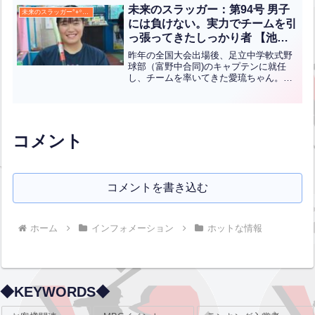
いました。また、当センターの投球スピ
未来のスラッガー：第94号 男子
未来のスラッガー°⌖꙳✧˖°
ード最速保持者でも...全文はクリック
には負けない。実力でチームを引
っ張ってきたしっかり者 【池田
愛琉】
昨年の全国大会出場後、足立中学軟式野
球部（富野中合同)のキャプテンに就任
し、チームを率いてきた愛琉ちゃん。バ
ッティングセンターでも、模範となるよ
うなフォームで男子に負けない鋭い打球
を飛ばしています。また、小６時には、
投球スピードで、当センタ...全文はクリ
ック
コメント
コメントを書き込む
ホーム
インフォメーション
ホットな情報
◆KEYWORDS◆