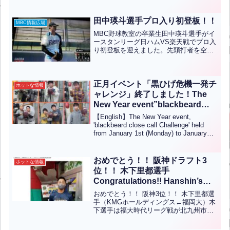
年）小学5、6年の部 大石弥禄 君 １１３
Km/h 青葉ベースボールクラブ（６年）
小学低／女性の部 勝井輝夢 君 １０...全
田中瑛斗選手プロ入り初登板！！
MBC情報広場
文はクリック
MBC野球教室の卒業生田中瑛斗選手がイ
ースタンリーグ日ハムVS楽天戦でプロ入
り初登板を迎えました。先頭打者を空振
り三振に仕留め幸先の良いスタートとな
りました。これからも頑張ってほしいで
すね。
正月イベント「黒ひげ危機一発チ
ホットな情報
ャレンジ」終了しました！The
New Year event”blackbeard
close call Challenge”has
【English】The New Year event,
concluded!(英中翻訳)
'blackbeard close call Challenge' held
from January 1st (Monday) to January
8th (Monday, pu...全文はクリック
おめでとう！！ 阪神ドラフト3
ホットな情報
位！！ 木下里都選手
Congratulations!! Hanshin’s
3rd-round draft pick!! Rito
おめでとう！！ 阪神3位！！ 木下里都選
Kinoshita 【ENG CHT KOR
手（KMGホールディングス←福岡大）木
下選手は福大時代リーグ戦が北九州市民
JPN】
球場で行われる際三萩野バッティングセ
ンターにちょくちょく遊びに来てくれて