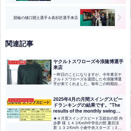
競輪の樋口開土選手＆眞杉匠選手来店
関連記事
ヤクルトスワローズ今浪隆博選手
ホットな情報
来店
一昨日のことになりますが、今年東京ヤ
クルトスワローズを退団した今浪隆博選
手が来てくれました。毎年この時期自主
トレで来るのですが、今年は挨拶しに来
てくれました。彼は中学の時に右打ちか
ら左打ちに変更するときに当店で練習し
2025年4月の月間スイングスピー
インフォメーション
ていたこともあり、義理堅...全文はクリ
ドランキングの結果です。”The
ック
results of the monthly swing
speed ranking for April 2025
★４月度スイングスピード王総合の部 向
are as follows.”【ENG CHT
歩夢 様 １４３Km/h中学生の部 夏目涼
君 １３２Km/h 小倉中央スターズ（３
KOR JPN】