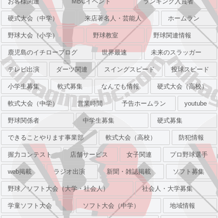
お客様関連
MBCイベント
ランキング入賞者
硬式大会（中学）
来店著名人・芸能人
ホームラン
野球大会（小学）
野球教室
野球関連情報
鹿児島のイチローブログ
世界最速
未来のスラッガー
テレビ出演
ダーツ関連
スイングスピード
投球スピード
小学生募集
軟式募集
なんでも情報
硬式大会（高校）
軟式大会（中学）
営業時間
予告ホームラン
youtube
野球関係者
中学生募集
硬式募集
できることやります事業部
軟式大会（高校）
防犯情報
握力コンテスト
店舗サービス
女子関連
プロ野球選手
web掲載
ラジオ出演
新聞・雑誌掲載
ソフト募集
野球／ソフト大会（大学・社会人）
社会人・大学募集
学童ソフト大会
ソフト大会（中学）
地域情報