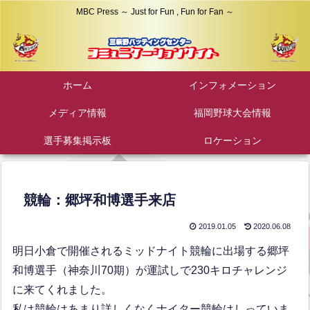
MBC Press ～ Just for Fun , Fun for Fan ～
ホーム
インフォメーション
メディア情報
福岡野球大会情報
選手募集掲示板
ロケーション
競輪：郷坪和博選手来店
2019.01.05
2020.06.08
明日小倉で開催されるミッドナイト競輪に出場する郷坪
和博選手（神奈川70期）が運試しで230キロチャレンジ
に来てくれました。
私は競輪はあまり詳しくなくナイター競輪はしっていま