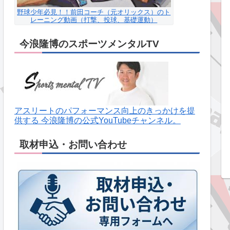
野球少年必見！！前田コーチ（元オリックス）のト
レーニング動画（打撃、投球、基礎運動）
今浪隆博のスポーツメンタルTV
アスリートのパフォーマンス向上のきっかけを提
供する 今浪隆博の公式YouTubeチャンネル。
取材申込・お問い合わせ