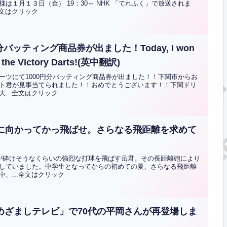
１月１３日（金） 19：30～ NHK 「てれふく」で放送されま
全文はクリック
バッティング商品券が出ました！Today, I won
t the Victory Darts!(英中翻訳)
ーツにて1000円分バッティング商品券が出ました！！下関市からお
ト君が見事当てられました！！おめでとうございます！！下関ドリ
...全文はクリック
夢に向かってかっ飛ばせ。さらなる飛距離を求めて
が砕けそうなくらいの強烈な打球を飛ばす岳君。その長距離砲により
していました。中学生となってからの初めての夏、さらなる飛距離
、...全文はクリック
「めざましテレビ」で70代の平岡さんが再登場しま