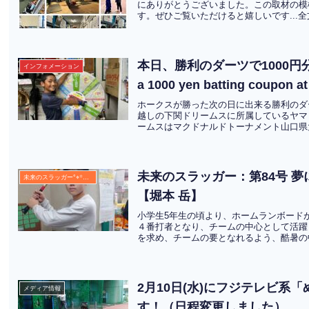
にありがとうございました。この取材の模様は
す。ぜひご覧いただけると嬉しいです...
本日、勝利のダーツで1000円分
インフォメーション
a 1000 yen batting coupon a
ホークスが勝った次の日に出来る勝利のダ
越しの下関ドリームスに所属しているヤマ
ームスはマクドナルドトーナメント山口県大
未来のスラッガー：第84号 
未来のスラッガー°⌖꙳✧˖°
【堀本 岳】
小学生5年生の頃より、ホームランボード
４番打者となり、チームの中心として活躍
を求め、チームの要となれるよう、酷暑の中
2月10日(水)にフジテレビ系
メディア情報
す！（日程変更しました）