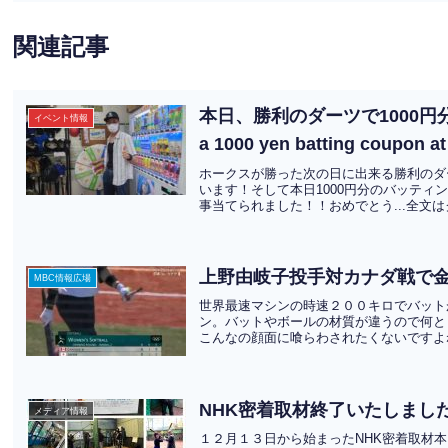
関連記事
本日、勝利のダーツで1000円分
イベント情報
a 1000 yen batting coupon at 
ホークスが勝った次の日に出来る勝利のダー
います！そして本日1000円分のバッティ
事当てられました！！おめでとう...全文
上野由岐子投手対カナダ戦で
MBC情報広場
世界最速マシンの時速２００キロでバット
ン。バットやボールの材質が違うので何と
こんなの顔面に喰らわされたくないですよね
NHK密着取材終了いたしまし
メディア情報
１２月１３日から始まったNHK密着取材