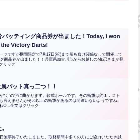
バッティング商品券が出ました！Today, I won
the Victory Darts!
ツですが期間限定で7月17日(祝)まで勝ち負け関係なしで開催して
ング商品券が出ました！！兵庫県加古川市からお越しのMr.忍さまが見
はクリック
金属バット真っ二つ！！
が“く”の字に曲がります。軟式ボールです。その衝撃は約１．２ト
も言えませんがそれ以上の衝撃があるのは間違いないようですね。
O...全文はクリック
た。
本日無事終了いたしました。取材期間中多くの方にご協力いただき誠