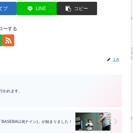
てブ
LINE
コピー
ローする
１A
行われます。
ASEBALL9(ナイン)」が始まりました！