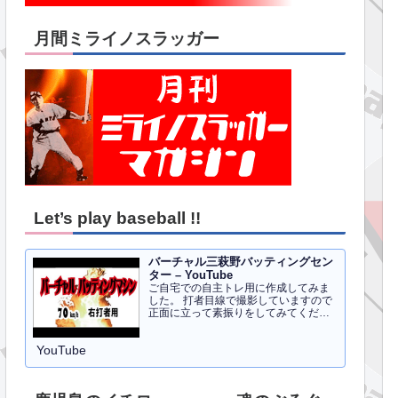
月間ミライノスラッガー
Let’s play baseball !!
バーチャル三萩野バッティングセン
ター – YouTube
ご自宅での自主トレ用に作成してみま
した。 打者目線で撮影していますので
正面に立って素振りをしてみてくださ
い。イメトレのお手伝いにはなるかと
思います。 右打者、左打者すべて３０
YouTube
球でセッティングしています。