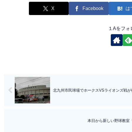
X
Facebook
は
１Aをフォ
北九州市民球場でホークスVSライオンズ戦が
本日から新しい野球教室「B