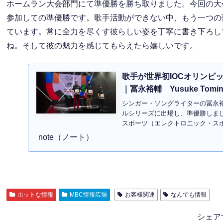
ホームラン大会部門にて準優勝を勝ち取りました。今回の大会
参加しての準優勝です。歌手活動ができない中、もう一つの夢で
ています。常に全力を尽くす彼らしい姿を丁寧に書き下ろし
ね。そして彼の魅力を感じてもらえたら嬉しいです。
歌手が世界初IOCオリンピ
｜冨永裕輔 Yusuke Tomin
シンガー・ソングライターの冨永裕
ルシリーズに出場し、準優勝しまし
スポーツ（エレクトロニック・スポ
note（ノート）
ホットな情報
MBC情報広場
お客様関連
なんでも情報
シェア