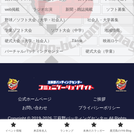
web掲載
ラジオ出演
新聞・雑誌掲載
ソフト募集
野球／ソフト大会（大学・社会人）
社会人・大学募集
学童ソフト大会
ソフト大会（中学）
地域情報
硬式大会（大学・社会人）
Tiktok
映画ロケ
バーチャルバッティングセンター
硬式大会（学童）
公式ホームページ
ご挨拶
お問い合わせ
プライバシーポリシー
Copyright © 2019-2026 三萩野バッティングセンター All Rights
Reserved.
イベント情報
来店有名人
ランキング
未来のスラッガー
鹿児島のｲﾁﾛ-Blog