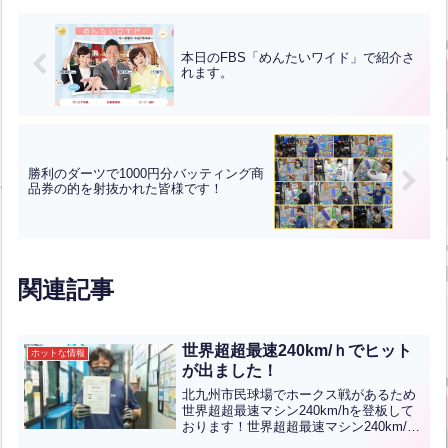
本日のFBS「めんたいワイド」で紹介さ
れます。
勝利のダーツで1000円分バッティング商
品券の的を射抜かれた皆様です！
関連記事
世界超超最速240km/ｈでヒット
ホットな情報
が出ました！
北九州市民球場でホークス戦があるため
世界超超最速マシン240km/hを登板して
おります！世界超超最速マシン240km/h
で昨日、中村善久様がマシン室前のヒッ