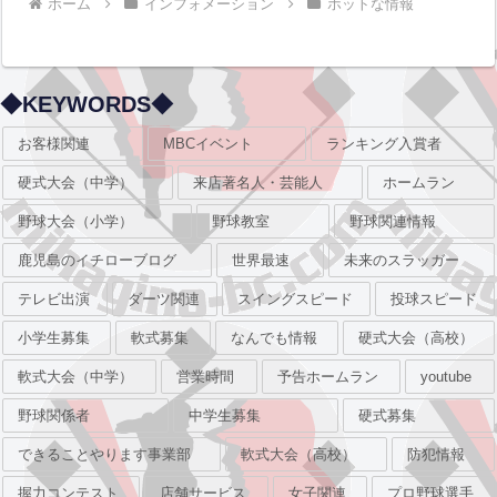
ホーム
インフォメーション
ホットな情報
◆KEYWORDS◆
お客様関連
MBCイベント
ランキング入賞者
硬式大会（中学）
来店著名人・芸能人
ホームラン
野球大会（小学）
野球教室
野球関連情報
鹿児島のイチローブログ
世界最速
未来のスラッガー
テレビ出演
ダーツ関連
スイングスピード
投球スピード
小学生募集
軟式募集
なんでも情報
硬式大会（高校）
軟式大会（中学）
営業時間
予告ホームラン
youtube
野球関係者
中学生募集
硬式募集
できることやります事業部
軟式大会（高校）
防犯情報
握力コンテスト
店舗サービス
女子関連
プロ野球選手