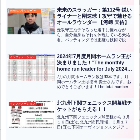
トボードに見事当てられました！おめで
とうございます！！
未来のスラッガー：第112号 鋭い
未来のスラッガー°⌖꙳✧˖°
ライナーと剛速球！攻守で魅せる
オールラウンダー 【河﨑 天佑】
走攻守三拍子そろった選手に憧れなが
ら、自分自身もそれを体現している天祐
君。バッティングでは正確な技術で鋭い
ライナーを放ち、守備でも捕手から内野
までこなす万能プレーヤーです。ランキ
ング上位の剛速球も大きな武器。明るく
2024年7月度月間ホームラン王が
インフォメーション
前向きな性格で仲間を鼓舞し...全文はク
決まりました！”The monthly
リック
home run leader for July 2024
has been determined!”【ENG
7月の月間ホームラン数は93本です。月
CHT KOR JPN】
間ホームラン王は徳田 賢士さんです。お
めでとうございます！The total number
of home runs for the month of July is
93.Congratulation...全文はクリック
北九州下関フェニックス開幕戦チ
インフォメーション
ケットがもらえる！！
北九州下関フェニックス球団様から３月
１６日(土)に北九州市民球場、３月１７
日(日)に下関オーヴィジョンスタジアム
の対大分B-リングス開幕戦チケットを提
供いただきました！！予告ホームランイ