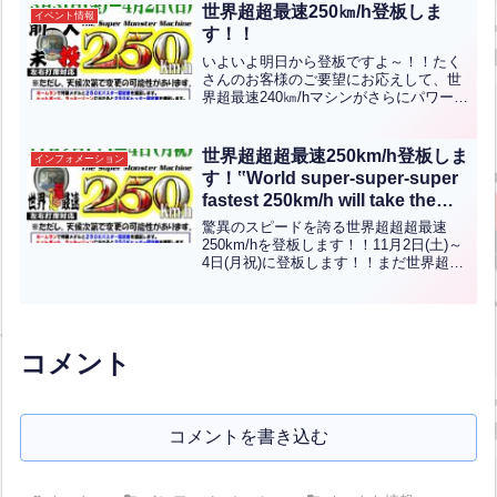
ベント期間中に見事予告ホームランを達
世界超超最速250㎞/h登板しま
イベント情報
成された方の中で希...全文はクリック
す！！
いよいよ明日から登板ですよ～！！たく
さんのお客様のご要望にお応えして、世
界超最速240㎞/hマシンがさらにパワーア
ップ！！現在最速スピードの240㎞/hから
250㎞/hにスピードアップ！！期間限定で
登板いたします！登板日：3月31日(金)
世界超超超最速250km/h登板しま
インフォメーション
～...全文はクリック
す！‟World super-super-super
fastest 250km/h will take the
mound!!‟【ENG CHT KOR
驚異のスピードを誇る世界超超超最速
JPN】
250km/hを登板します！！11月2日(土)～
4日(月祝)に登板します！！まだ世界超超
超最速250km/hのホームラン達成者の方
はまだ出ていません！！世界超超超最速
250キロバスター第一号の名を刻むた
め、...全文はクリック
コメント
コメントを書き込む