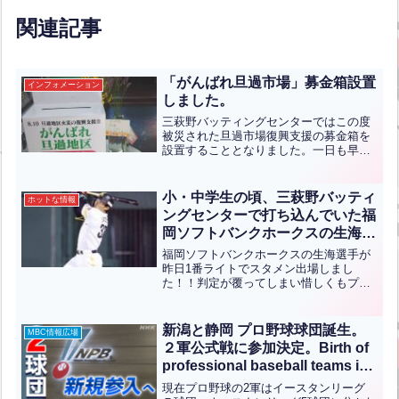
関連記事
「がんばれ旦過市場」募金箱設置
インフォメーション
しました。
三萩野バッティングセンターではこの度
被災された旦過市場復興支援の募金箱を
設置することとなりました。一日も早い
復興をお祈りしております。
小・中学生の頃、三萩野バッティ
ホットな情報
ングセンターで打ち込んでいた福
岡ソフトバンクホークスの生海選
手が昨日、一軍スタメンで出場し
福岡ソフトバンクホークスの生海選手が
ました！！”When he was in
昨日1番ライトでスタメン出場しまし
た！！判定が覆ってしまい惜しくもプロ
elementary and middle school,
初ホームランにはなりませんでしたが、
Fukuoka SoftBank Hawks
次戦は期待しています！！当センターの
player Ikumi, who used to
お客様及びスタッフ一同応援しています
新潟と静岡 プロ野球球団誕生。
MBC情報広場
practice at the Mihagino Batting
ので頑張ってくださいね！！...全文はク
２軍公式戦に参加決定。Birth of
リック
Center, made it into the starting
professional baseball teams in
lineup for the first team
Niigata and Shizuoka(英中翻
現在プロ野球の2軍はイースタンリーグ
yesterday!”（英中翻訳）