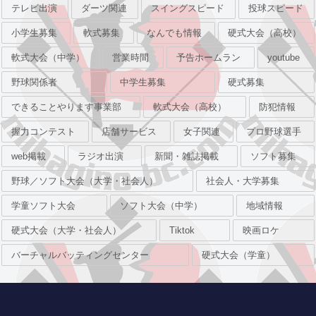
テレビ出演
ダーツ関連
スイングスピード
投球スピード
小学生募集
軟式募集
なんでも情報
硬式大会（高校）
軟式大会（中学）
営業時間
予告ホームラン
youtube
野球関係者
中学生募集
硬式募集
できることやります事業部
軟式大会（高校）
防犯情報
握力コンテスト
店舗サービス
女子関連
プロ野球選手
web掲載
ラジオ出演
新聞・雑誌掲載
ソフト募集
野球／ソフト大会（大学・社会人）
社会人・大学募集
学童ソフト大会
ソフト大会（中学）
地域情報
硬式大会（大学・社会人）
Tiktok
映画ロケ
バーチャルバッティングセンター
硬式大会（学童）