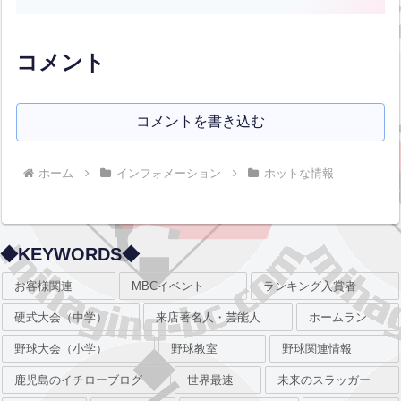
５時閉山(桜の開花状況により日程の変更
あり拝観料 大人８００円(中学生以上)駐
車無料(臨時駐車...全文はクリック
コメント
コメントを書き込む
ホーム
インフォメーション
ホットな情報
◆KEYWORDS◆
お客様関連
MBCイベント
ランキング入賞者
硬式大会（中学）
来店著名人・芸能人
ホームラン
野球大会（小学）
野球教室
野球関連情報
鹿児島のイチローブログ
世界最速
未来のスラッガー