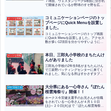
訳）
７球団、ウェスタンリーグ5球団に分かれ
て開催されているが野球のすそ野を広げ
るのを目的に▼イースタン・リーグに独
立リーグ、ＢＣリーグの「オイシックス
新潟アルビレックスＢＣ」が▼ウエスタ
コミュニケーションページのトッ
ホットな情報
ン・リーグに静岡市を...全文はクリック
プページにQuick Menuを設置し
ました。
コミュニケーションページのトップ画面
にQuick Menuを設置しました。アクセス
数が多い12項目を分かりやすいようにピ
ックアップしました。また、三萩野バッ
ティングセンターの施設のご利用ガイド
をQ&A形式で作ってみました。バッティ
本日、三郎丸小学校のまちたんけ
ホットな情報
ングセンタ...全文はクリック
んがありました
三郎丸小学校の2年生8名がまちたんけん
で三萩野バッティングセンターに来てく
れました。気になる所はすかさずタブレ
ットを活用し写真を撮っていました。積
極的に質問もたくさんしてくれて、答え
る側も非常に楽しかったです。その後、
大分県にある一心寺さん『ぼたん
MBC情報広場
バッティング体験をして...全文はクリッ
桜雲海祭り』開催！！
ク
ホークス今宮健太選手のお兄さんが住職
をされている一心寺さんが４月１０日
(土)～２０日(火)まで「ぼたん桜雲海祭
り」を開催します！午前９時開山～午後