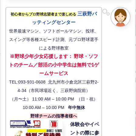
三萩野バ
初心者からプロ野球志望者まで楽しめる
ッティングセンター
世界最速マシン、ソフトボールマシン、投球、
スイング等各種スピード計測、元プロ野球選手
による野球教室
※野球少年少女応援します
：
野球・ソフ
トのチーム／部活の小中学生は無料で1ゲ
ーム
サービス
TEL:093-931-0608 北九州市小倉北区三萩野2-
4-34（市民球場近く、三萩野病院前）
（月〜土） 11:00 AM – 10:00 PM （日・祝）
10:00 AM – 10:00 PM
年中無休
野球チームの指導者様へ
体験会
やイベ
ントの際に参