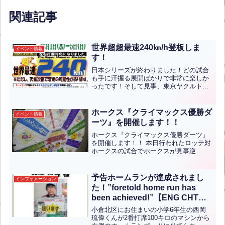
関連記事
世界超超最速240㎞/h登板しま
イベント情報
す！
日本シリーズが終わりました！どの試合
も手に汗握る展開ばかりで非常に楽しか
ったです！そして見事、東京ヤクルトス
ワローズが日本一になりました！おめで
とうございます！日本一記念イベントと
しまして、世界超超最速240㎞/h登板しま
ホークス『クライマックス優勝ダ
イベント情報
す！12月1日(水...全文はクリック
ーツ』を開催します！！
ホークス『クライマックス優勝ダーツ』
を開催します！！ 本日行われたロッテ対
ホークスの試合でホークスが見事逆
転！！リーグ優勝のアドバンテージも合
わせて先に３勝し日本シリーズに進出し
ました！おめでとうございます！！この
予告ホームランが達成されまし
インフォメーション
ままの勢いで日本一になって...全文はク
た！”foretold home run has
リック
been achieved!”【ENG CHT
KOR JPN】
小倉北区にお住まいの小学6年生の西岡
琉偉くんが2番打席100キロのマシンから