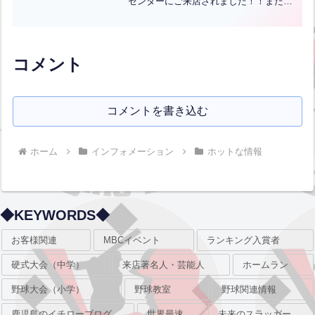
センターにご来店されました！！またの
みなさんのお越しをお待ちしておりま
す！！【English】We had a group of
international stude...全文はクリック
コメント
コメントを書き込む
ホーム
インフォメーション
ホットな情報
◆KEYWORDS◆
お客様関連
MBCイベント
ランキング入賞者
硬式大会（中学）
来店著名人・芸能人
ホームラン
野球大会（小学）
野球教室
野球関連情報
鹿児島のイチローブログ
世界最速
未来のスラッガー