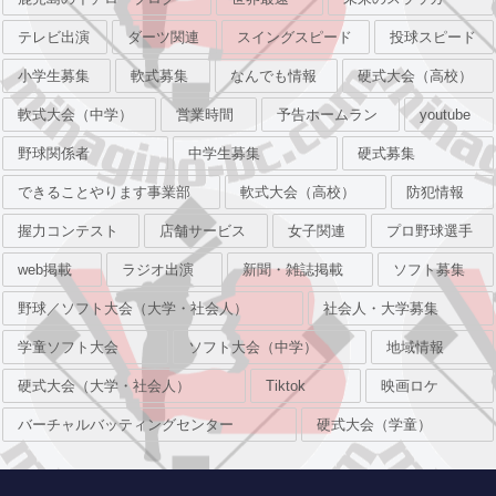
テレビ出演
ダーツ関連
スイングスピード
投球スピード
小学生募集
軟式募集
なんでも情報
硬式大会（高校）
軟式大会（中学）
営業時間
予告ホームラン
youtube
野球関係者
中学生募集
硬式募集
できることやります事業部
軟式大会（高校）
防犯情報
握力コンテスト
店舗サービス
女子関連
プロ野球選手
web掲載
ラジオ出演
新聞・雑誌掲載
ソフト募集
野球／ソフト大会（大学・社会人）
社会人・大学募集
学童ソフト大会
ソフト大会（中学）
地域情報
硬式大会（大学・社会人）
Tiktok
映画ロケ
バーチャルバッティングセンター
硬式大会（学童）