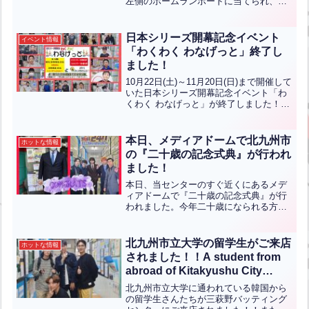
左側のホームランボードに当てられ、見
事予告ホームランを達成しました！おめ
でとうございます！予告ホームランイベ
ントは2月23日（月祝）までのイベント
日本シリーズ開幕記念イベント
イベント情報
となっております...全文はクリック
「わくわく わなげっと」終了し
ました！
10月22日(土)～11月20日(日)まで開催して
いた日本シリーズ開幕記念イベント「わ
くわく わなげっと」が終了しました！た
くさんのご参加ありがとうございまし
た！1ゲームを獲得されたお客様たちで
す！おめでとうございます！年末年始に
本日、メディアドームで北九州市
ホットな情報
もイベント...全文はクリック
の『二十歳の記念式典』が行われ
ました！
本日、当センターのすぐ近くにあるメデ
ィアドームで『二十歳の記念式典』が行
われました。今年二十歳になられる方々
がたくさんお越しになりました！！あり
がとうございます！写真左は当センター
で小２から練習をしてくれているお客様
北九州市立大学の留学生がご来店
ホットな情報
です。立派な姿になりまし...全文はクリ
されました！！A student from
ック
abroad of Kitakyushu City
University has visited our
北九州市立大学に通われている韓国から
batting center !(英中翻訳)
の留学生さんたちが三萩野バッティング