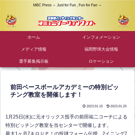
MBC Press ～ Just for Fun , Fun for Fan ～
ホーム
インフォメーション
メディア情報
福岡野球大会情報
選手募集掲示板
ロケーション
前田ベースボールアカデミーの特別ピッ
チング教室を開催します！
2023.01.15
2023.01.25
1月25日(水)に元オリックス投手の前田祐二コーチによる
特別ピッチング教室を当センターで開催します。
最大1ヶ月7キロＵＰ！の投球フォーム伝授、2イニング7