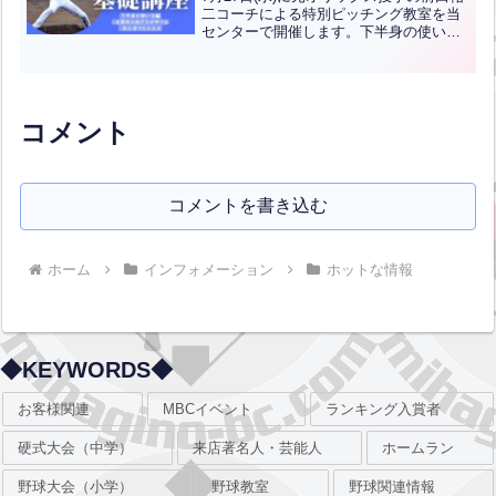
二コーチによる特別ピッチング教室を当
センターで開催します。下半身の使い方
編・本格的な投げ方が学べる初心者でも
大丈夫ですので、ぜひともご参加くださ
い！17時から4クラス(4限)※各クラス定
員4名金額：...全文はクリック
コメント
コメントを書き込む
ホーム
インフォメーション
ホットな情報
◆KEYWORDS◆
お客様関連
MBCイベント
ランキング入賞者
硬式大会（中学）
来店著名人・芸能人
ホームラン
野球大会（小学）
野球教室
野球関連情報