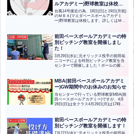
ルアカデミー)野球教室は休校し
ます。
台風14号接近の為、18日(日)と19日(月祝)
のＭＢＡ(マエダベースボールアカデミ
ー)野球教室は休校します。詳しくはＭ
BAライン公式アカウントをご覧くださ
い！
前田ベースボールアカデミーの特
店舗・HP情報
別ピッチング教室を開催しまし
た！
3月29日(水)に元オリックス投手の前田祐
二コーチによる特別ピッチング教室を当
センターで開催しました！ボールの握り
方と個人個人の身体のチェックをして硬
さをとることによって、スピードとボー
ルの回転数をあげることを教えていまし
MBA(前田ベースボールアカデミ
インフォメーション
た。次回開催につい...全文はクリック
ー)GW期間中のお休みのお知らせ
当センターで行っている野球教室MBA(前
田ベースボールアカデミー)ですが、4月
28日(日)は全クラス4月29日(月)は17時の
み休校5月5日(日)は全クラス5月6日(月)は
17時のみ休校GW期間なので少し変則的
になります。お間違えないように...全文
前田ベースボールアカデミーの特
ホットな情報
はクリック
別ピッチング教室を開催します！
7月27日(水)に元オリックス投手の前田祐