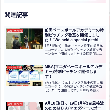
関連記事
前田ベースボールアカデミーの特
店舗・HP情報
別ピッチング教室を開催しまし
た！”We held a special pitching
school at Maeda Baseball
1月31日(水)に元オリックス投手の前田祐
Academy!”(英中翻訳)
二コーチによる特別ピッチング教室を当
センターで開催しました！次回開催につ
いてですが、詳しい日程が分かりました
らお知らせします！下記のポスターは前
田ベースボールアカデミーのラインアカ
MBA(マエダベースボールアカデ
ホットな情報
ウントになります。...全文はクリック
ミー)特別ピッチング開催しま
す！
9月27日(水)に元オリックス投手の前田祐
二コーチによる特別ピッチング教室を当
センターで開催します。1000名を超える
指導経験がある元プロが直接指導！ケガ
予防や身体の正しい動き方を丁寧にレク
チャー、球速UPに関する動画集(公式
9月18日(日)、19日(月祝)台風接近
店舗・HP情報
LINEから受...全文はクリック
のためＭＢＡ(マエダベースボー