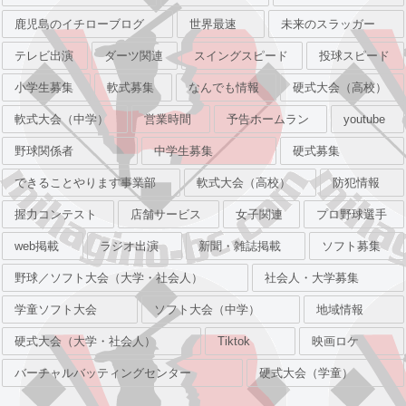
鹿児島のイチローブログ
世界最速
未来のスラッガー
テレビ出演
ダーツ関連
スイングスピード
投球スピード
小学生募集
軟式募集
なんでも情報
硬式大会（高校）
軟式大会（中学）
営業時間
予告ホームラン
youtube
野球関係者
中学生募集
硬式募集
できることやります事業部
軟式大会（高校）
防犯情報
握力コンテスト
店舗サービス
女子関連
プロ野球選手
web掲載
ラジオ出演
新聞・雑誌掲載
ソフト募集
野球／ソフト大会（大学・社会人）
社会人・大学募集
学童ソフト大会
ソフト大会（中学）
地域情報
硬式大会（大学・社会人）
Tiktok
映画ロケ
バーチャルバッティングセンター
硬式大会（学童）