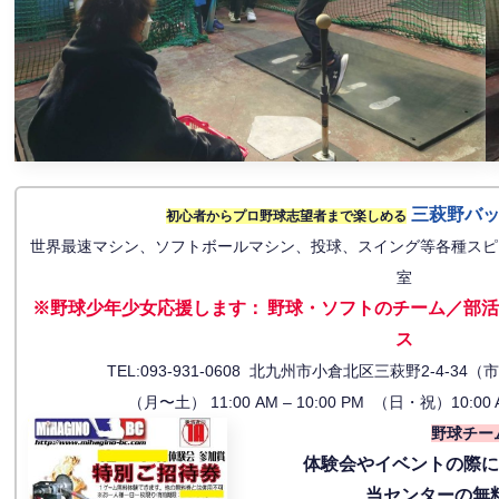
三萩野バ
初心者からプロ野球志望者まで楽しめる
世界最速マシン、ソフトボールマシン、投球、スイング等各種スピ
室
※野球少年少女応援します
：
野球・ソフトのチーム／部活
ス
TEL:093-931-0608 北九州市小倉北区三萩野2-4-
（月〜土） 11:00 AM – 10:00 PM （日・祝）10:00 
野球チー
体験会
やイベントの際
当センターの無