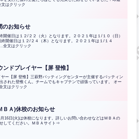
全文はクリック
間のお知らせ
終開催日は１２/２２（火）となります。２０２１年は１/１０（日）
最終開催日は１２/２４（木）となります。２０２１年は１/１４
..全文はクリック
ウンドプレイヤー【屏 登惟】
イヤー【屏 登惟】三萩野バッティングセンターが主催するバッティン
出された登惟くん。チームでもキャプテンで頑張っています。 オー
.全文はクリック
ＭＢＡ)休校のお知らせ
(月)、8月16日(火)は休校になります。詳しいお問い合わせなどはＭＢＡの
せしてください。ＭＢＡサイト⇒