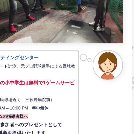
ッティングセンター
ード計測、元プロ野球選手による野球教
の小中学生は無料で1ゲーム
サービ
34（市民球場近く、三萩野病院前）
AM – 10:00 PM
年中無休
ムの指導者様へ
に参加者へのプレゼントとして
料券を提供いたします