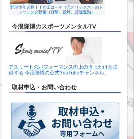
野球少年必見！！前田コーチ（元オリックス）のト
レーニング動画（打撃、投球、基礎運動）
今浪隆博のスポーツメンタルTV
アスリートのパフォーマンス向上のきっかけを提
供する 今浪隆博の公式YouTubeチャンネル。
取材申込・お問い合わせ