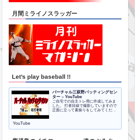
月間ミライノスラッガー
Let’s play baseball !!
バーチャル三萩野バッティングセン
ター – YouTube
ご自宅での自主トレ用に作成してみま
した。 打者目線で撮影していますので
正面に立って素振りをしてみてくださ
い。イメトレのお手伝いにはなるかと
思います。 右打者、左打者すべて３０
YouTube
球でセッティングしています。