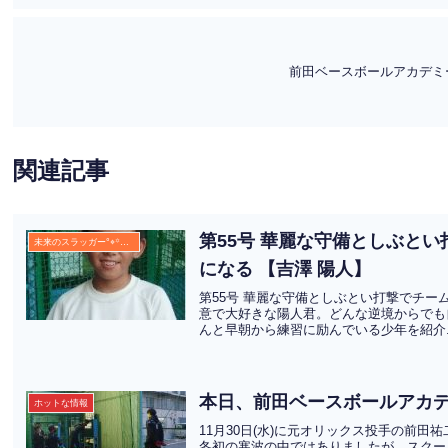
前田ベースボールアカデミ
関連記事
第55号 華麗な守備としぶと
未来のスラッガー°⌖꙳✧˖°
になる 【吉澤 陽人】
第55号 華麗な守備としぶとい打撃でチー
意で大好きな陽人君。どんな逆境からでも
んと早朝から練習に励んでいる少年を紹介.
本日、前田ベースボールアカ
ホットな情報
11月30日(水)に元オリックス投手の前
冬初の寒波の中ではありましたが、スクー