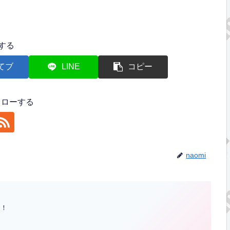
する
てブ
LINE
コピー
フォローする
naomi
た！