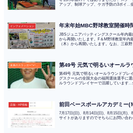
アップ、制球アップ、ケガ予防の3ポイ...
年末年始MBC野球教室開催時
インフォメーション
JBSジュニアバッティングスクール年内最
から再開いたします。F＆M野球教室年内
（木）から再開いたします。なお、三萩野.
第49号 元気で明るいオールラ
未来のスラッガー°⌖꙳✧˖°
第49号 元気で明るいオールラウンドプレ
グスクールの全国大会の福岡選抜選手に選
ルラウンドプレイヤーで活躍しています..
前田ベースボールアカデミー(
店舗・HP情報
7月17日(日)、8月14日(日)、8月15日
サイトがありますのでそちらにお問い合わ