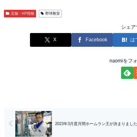
店舗・HP情報
野球教室
シェア
X
Facebook
は
naomiを
2023年3月度月間ホームラン王が決まりまし