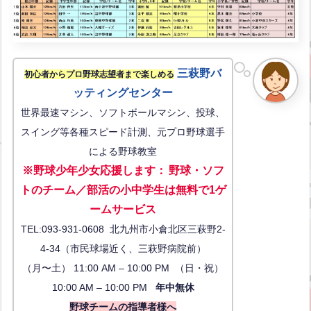
三萩野バ
初心者からプロ野球志望者まで楽しめる
ッティングセンター
世界最速マシン、ソフトボールマシン、投球、
スイング等各種スピード計測、元プロ野球選手
による野球教室
※野球少年少女応援します
：
野球・ソフ
トのチーム／部活の小中学生は無料で1ゲ
ーム
サービス
TEL:093-931-0608 北九州市小倉北区三萩野2-
4-34（市民球場近く、三萩野病院前）
（月〜土） 11:00 AM – 10:00 PM （日・祝）
10:00 AM – 10:00 PM
年中無休
野球チームの指導者様へ