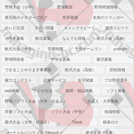
野球大会（小学）
野球教室
野球関連情報
鹿児島のイチローブログ
世界最速
未来のスラッガー
テレビ出演
ダーツ関連
スイングスピード
投球スピード
小学生募集
軟式募集
なんでも情報
硬式大会（高校）
軟式大会（中学）
営業時間
予告ホームラン
youtube
野球関係者
中学生募集
硬式募集
できることやります事業部
軟式大会（高校）
防犯情報
握力コンテスト
店舗サービス
女子関連
プロ野球選手
web掲載
ラジオ出演
新聞・雑誌掲載
ソフト募集
野球／ソフト大会（大学・社会人）
社会人・大学募集
学童ソフト大会
ソフト大会（中学）
地域情報
硬式大会（大学・社会人）
Tiktok
映画ロケ
バーチャルバッティングセンター
硬式大会（学童）