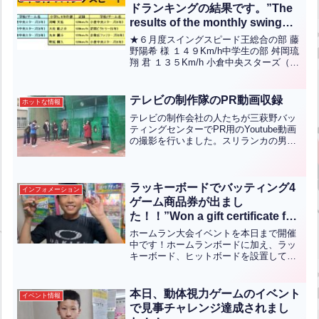
す！年末...全文はクリック
ドランキングの結果です。”The
results of the monthly swing
speed ranking for June 2025
★６月度スイングスピード王総合の部 藤
are as follows.”【ENG CHT
野陽希 様 １４９Km/h中学生の部 舛岡琉
翔 君 １３５Km/h 小倉中央スターズ（３
KOR JPN】
年）小学5、6年の部 河﨑天佑 君 １２９
Km/h 小倉中央スターズ（６年）小学低
／女性の部 宮脇有希 君 １０２...全文は
テレビの制作隊のPR動画収録
ホットな情報
クリック
テレビの制作会社の人たちが三萩野バッ
ティングセンターでPR用のYoutube動画
の撮影を行いました。スリランカの男性
が持っているクリケットは仕込みではな
く当店で貸出ししているものです。けっ
こうクリケット練習に来られる人も多い
んですよ♪
ラッキーボードでバッティング4
インフォメーション
ゲーム商品券が出まし
た！！”Won a gift certificate for
four batting games on the lucky
ホームラン大会イベントを本日まで開催
board!!”【ENG CHT KOR
中です！ホームランボードに加え、ラッ
キーボード、ヒットボードを設置してお
JPN】
り、ラッキボードに当てた方はホームラ
ン大会のポイントとくじ引きガムをお渡
ししています！くじ引きガムとは4種類の
本日、動体視力ゲームのイベント
イベント情報
色があり、赤が出るとバ...全文はクリッ
で見事チャレンジ達成されまし
ク