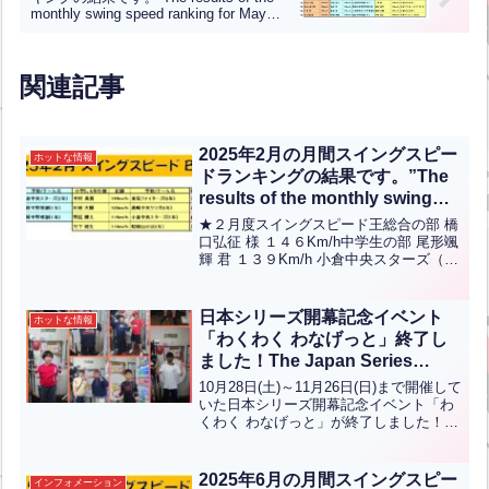
monthly swing speed ranking for May
2023 are as follows.”
関連記事
2025年2月の月間スイングスピー
ホットな情報
ドランキングの結果です。”The
results of the monthly swing
speed ranking for February
★２月度スイングスピード王総合の部 橋
2025 are as follows.”【ENG
口弘征 様 １４６Km/h中学生の部 尾形颯
輝 君 １３９Km/h 小倉中央スターズ（２
CHT KOR JPN】
年）小学5、6年の部 中村勇飛 君 １４４
Km/h 東筑ファイターズ（６年）小学低
／女性の部 宮脇有希 君 １１１...全文は
日本シリーズ開幕記念イベント
ホットな情報
クリック
「わくわく わなげっと」終了し
ました！The Japan Series
Opening Commemorative
10月28日(土)～11月26日(日)まで開催して
Event ‘Wakuwaku Wanagetto’
いた日本シリーズ開幕記念イベント「わ
くわく わなげっと」が終了しました！た
has concluded!(英中翻訳)
くさんのご参加ありがとうございまし
た！バッティング1ゲーム券をゲットされ
たお客様たちです！おめでとうございま
2025年6月の月間スイングスピー
インフォメーション