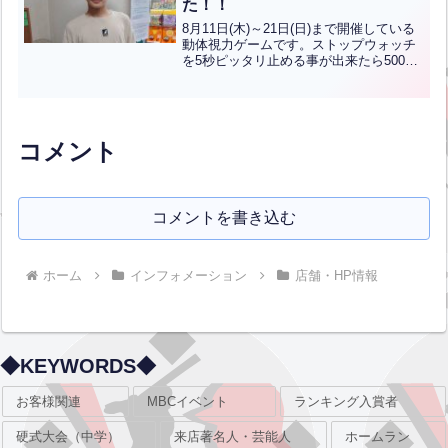
た！！
8月11日(木)～21日(日)まで開催している
動体視力ゲームです。ストップウォッチ
を5秒ピッタリ止める事が出来たら500円
分バッティング商品券を差し上げるとい
うイベントを開催しております。そして
本日、八幡東区からお越しの森本桜右く
んが見事チ...全文はクリック
コメント
コメントを書き込む
ホーム
インフォメーション
店舗・HP情報
◆KEYWORDS◆
お客様関連
MBCイベント
ランキング入賞者
硬式大会（中学）
来店著名人・芸能人
ホームラン