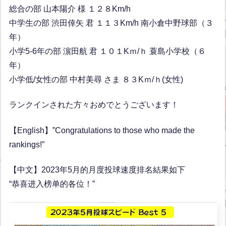
総合の部 山本陽介 様 １２８Km/h
中学生の部 渋田倖矢 君 １１３Km/h 南小倉中野球部（３
年）
小学5-6年の部 濵田航 君 １０１Kｍ/ｈ 蓑島小学校（６
年）
小学低/女性の部 中村美尋 さま ８３Kｍ/ｈ(女性)
ランクインされた方々おめでとうございます！
【English】”Congratulations to those who made the
rankings!”
【中文】2023年5月的月度投球速度排名結果如下
“恭喜进入榜单的各位！”