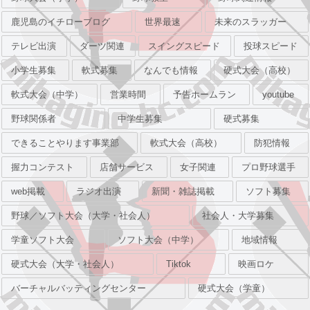
鹿児島のイチローブログ
世界最速
未来のスラッガー
テレビ出演
ダーツ関連
スイングスピード
投球スピード
小学生募集
軟式募集
なんでも情報
硬式大会（高校）
軟式大会（中学）
営業時間
予告ホームラン
youtube
野球関係者
中学生募集
硬式募集
できることやります事業部
軟式大会（高校）
防犯情報
握力コンテスト
店舗サービス
女子関連
プロ野球選手
web掲載
ラジオ出演
新聞・雑誌掲載
ソフト募集
野球／ソフト大会（大学・社会人）
社会人・大学募集
学童ソフト大会
ソフト大会（中学）
地域情報
硬式大会（大学・社会人）
Tiktok
映画ロケ
バーチャルバッティングセンター
硬式大会（学童）