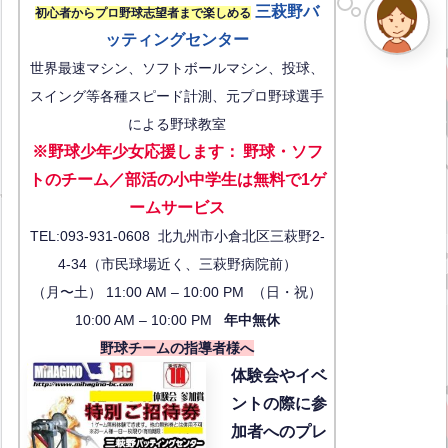
三萩野バ
初心者からプロ野球志望者まで楽しめる
ッティングセンター
世界最速マシン、ソフトボールマシン、投球、
スイング等各種スピード計測、元プロ野球選手
による野球教室
※野球少年少女応援します
：
野球・ソフ
トのチーム／部活の小中学生は無料で1ゲ
ーム
サービス
TEL:093-931-0608 北九州市小倉北区三萩野2-
4-34（市民球場近く、三萩野病院前）
（月〜土） 11:00 AM – 10:00 PM （日・祝）
10:00 AM – 10:00 PM
年中無休
野球チームの指導者様へ
体験会
やイベ
ントの際に参
加者へのプレ