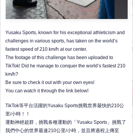
Yusaku Sports, known for his exceptional athleticism and
challenges in various sports, has taken on the world’s
fastest speed of 210 km/h at our center.
The footage of this challenge has been uploaded to
TikTok! Did he manage to conquer the world’s fastest 210
km/h?
Be sure to check it out with your own eyes!
You can watch it through the link below!
TikTok等平台活躍的Yusaku Sports挑戰世界最快的210公
里/小時！！
運動神經超群，挑戰各種運動的「Yusaku Sports」挑戰了
我們中心的世界最速210公里/小時，並且將過程上傳至