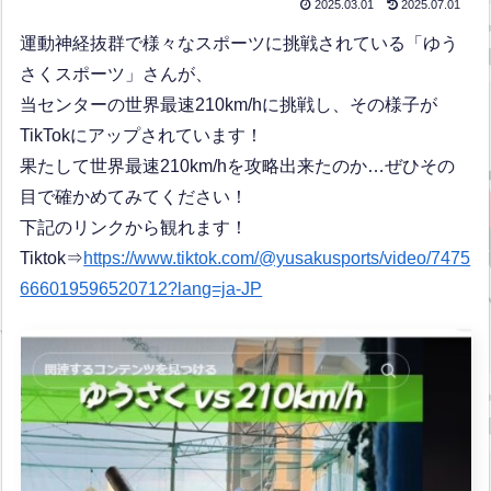
2025.03.01
2025.07.01
運動神経抜群で様々なスポーツに挑戦されている「ゆう
さくスポーツ」さんが、
当センターの世界最速210km/hに挑戦し、その様子が
TikTokにアップされています！
果たして世界最速210km/hを攻略出来たのか…ぜひその
目で確かめてみてください！
下記のリンクから観れます！
Tiktok⇒
https://www.tiktok.com/@yusakusports/video/7475
666019596520712?lang=ja-JP