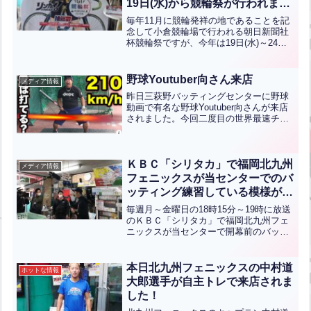
19日(水)から競輪祭が行われま
す！！”The Keirin Festival will
毎年11月に競輪発祥の地であることを記
be held at the Media Dome near
念して小倉競輪場で行われる朝日新聞社
杯競輪祭ですが、今年は19日(水)～24日
Mihagino Batting Center
(月祝)まで子どもも楽しめる様々なイベ
starting Wednesday, November
ントがメディアドームで行われます！当
19th!”【ENG CHT KOR JPN】
センターでは、女子競輪をテーマにした
野球Youtuber向さん来店
メディア情報
TVアニメ「リ...全文はクリック
昨日三萩野バッティングセンターに野球
動画で有名な野球Youtuber向さんが来店
されました。今回二度目の世界最速チャ
レンジで早速その模様をYoutubeにアッ
プしてくれています。（今回は210㌔で
す）ありがとうございました。またの挑
戦お待ち...全文はクリック
ＫＢＣ「シリタカ」で福岡北九州
メディア情報
フェニックスが当センターでのバ
ッティング練習している模様が放
送されました。
毎週月～金曜日の18時15分～19時に放送
のＫＢＣ「シリタカ」で福岡北九州フェ
ニックスが当センターで開幕前のバッテ
ィング練習の様子などを取材した様子が
放送されました！その際、3/21に福岡北
九州フェニックスＶＳ火の国サラマンダ
本日北九州フェニックスの中村道
ホットな情報
ーズ戦で始球式...全文はクリック
大郎選手が自主トレで来店されま
した！