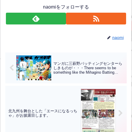
naomiをフォローする
naomi
マンガに三萩野バッティングセンターら
しきものが・・・There seems to be
something like the Mihagino Batting
Center in the manga… (ENG CHT KOR
JPN）
北九州を舞台とした「エースになるっち
ゃ」がお披露目します。