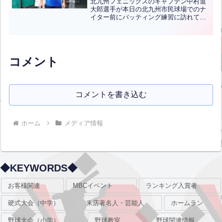
北九州フェニックスのキャプテン中村道
大郎選手が本日の北九州市民球場でのナ
イター前にバッティング練習に訪れてく
れました！ありがとうございます！これ
からもお客様とスタッフともに応援して
いますので優勝目指して頑張ってくださ
い！
コメント
コメントを書き込む
ホーム
メディア情報
◆KEYWORDS◆
お客様関連
MBCイベント
ランキング入賞者
硬式大会（中学）
来店著名人・芸能人
ホームラン
野球大会（小学）
野球教室
野球関連情報