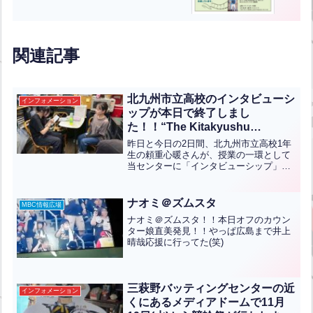
関連記事
北九州市立高校のインタビューシ
インフォメーション
ップが本日で終了しまし
た！！“The Kitakyushu
Municipal High School
昨日と今日の2日間、北九州市立高校1年
interviewship has concluded
生の頼重心暖さんが、授業の一環として
当センターに「インタビューシップ」に
today!”
来てくれました。今回は、一般的なイン
ターンシップとは異なり、インタビュー
を中心とした研修で三萩野バッティング
ナオミ＠ズムスタ
MBC情報広場
センターとしては初めて...全文はクリッ
ナオミ＠ズムスタ！！本日オフのカウン
ク
ター娘直美発見！！やっぱ広島まで井上
晴哉応援に行ってた(笑)
三萩野バッティングセンターの近
インフォメーション
くにあるメディアドームで11月