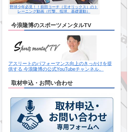
野球少年必見！！前田コーチ（元オリックス）のト
レーニング動画（打撃、投球、基礎運動）
今浪隆博のスポーツメンタルTV
アスリートのパフォーマンス向上のきっかけを提
供する 今浪隆博の公式YouTubeチャンネル。
取材申込・お問い合わせ