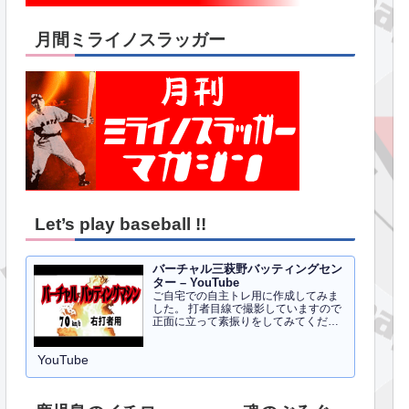
月間ミライノスラッガー
Let’s play baseball !!
バーチャル三萩野バッティングセン
ター – YouTube
ご自宅での自主トレ用に作成してみま
した。 打者目線で撮影していますので
正面に立って素振りをしてみてくださ
い。イメトレのお手伝いにはなるかと
思います。 右打者、左打者すべて３０
YouTube
球でセッティングしています。