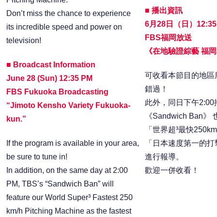
■ 播出資訊
Don’t miss the chance to experience
6月28日（日）12:35
its incredible speed and power on
FBS福岡放送
television!
《在地驗證綜藝 福
■ Broadcast Information
可收看本節目的地區
June 28 (Sun) 12:35 PM
錯過！
FBS Fukuoka Broadcasting
此外，同日下午2:00
“Jimoto Kensho Variety Fukuoka-
《Sandwich Ba
kun.”
「世界超³最快250k
If the program is available in your area,
「日本速度第一的打
be sure to tune in!
進行報導。
In addition, on the same day at 2:00
歡迎一併收看！
PM, TBS’s “Sandwich Ban” will
feature our World Super³ Fastest 250
km/h Pitching Machine as the fastest