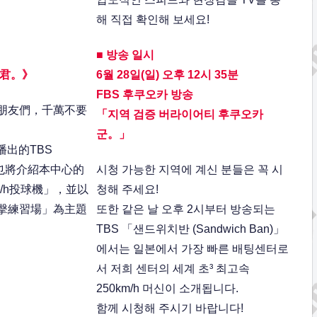
해 직접 확인해 보세요!
■ 방송 일시
岡君。》
6월 28일(일) 오후 12시 35분
FBS 후쿠오카 방송
朋友們，千萬不要
「지역 검증 버라이어티 후쿠오카
군。」
播出的TBS
n》 也將介紹本中心的
시청 가능한 지역에 계신 분들은 꼭 시
m/h投球機」，並以
청해 주세요!
擊練習場」為主題
또한 같은 날 오후 2시부터 방송되는
TBS 「샌드위치반 (Sandwich Ban)」
에서는 일본에서 가장 빠른 배팅센터로
서 저희 센터의 세계 초³ 최고속
250km/h 머신이 소개됩니다.
함께 시청해 주시기 바랍니다!