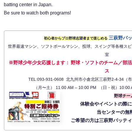
batting center in Japan.
Be sure to watch both programs!
三萩野バ
初心者からプロ野球志望者まで楽しめる
世界最速マシン、ソフトボールマシン、投球、スイング等各種スピ
室
※野球少年少女応援します
：
野球・ソフトのチーム／部活
ス
TEL:093-931-0608 北九州市小倉北区三萩野2-4-
（月〜土） 11:00 AM – 10:00 PM （日・祝）10:00 
野球チー
体験会
やイベントの際
当センターの無
ご希望の方は三萩野バッテ