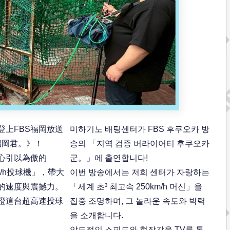
登上FBS福岡放送
미하기노 배팅센터가 FBS 후쿠오카 방
福岡君。》！
송의 「지역 검증 버라이어티 후쿠오카
心引以為傲的
군。」에 출연합니다!
m/h投球機」，帶大
이번 방송에서는 저희 센터가 자랑하는
的速度與震撼力。
「세계 초³ 최고속 250km/h 머신」을
證這台超高速投球
집중 조명하며, 그 놀라운 속도와 박력
을 소개합니다.
압도적인 스피드와 현장감을 TV를 통