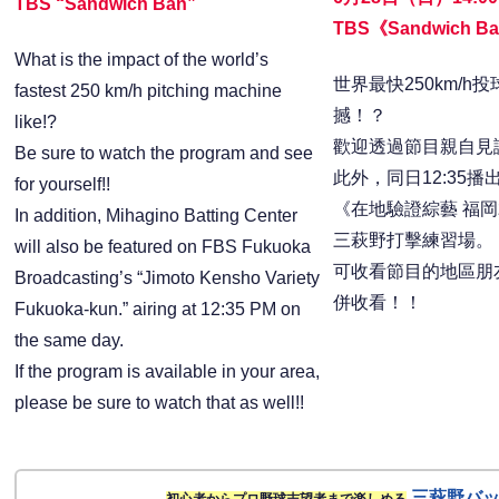
TBS “Sandwich Ban”
TBS《Sandwich B
What is the impact of the world’s
世界最快250km/h
fastest 250 km/h pitching machine
撼！？
like!?
歡迎透過節目親自見
Be sure to watch the program and see
此外，同日12:35播
for yourself!!
《在地驗證綜藝 福岡
In addition, Mihagino Batting Center
三萩野打擊練習場。
will also be featured on FBS Fukuoka
可收看節目的地區朋
Broadcasting’s “Jimoto Kensho Variety
併收看！！
Fukuoka-kun.” airing at 12:35 PM on
the same day.
If the program is available in your area,
please be sure to watch that as well!!
三萩野バ
初心者からプロ野球志望者まで楽しめる