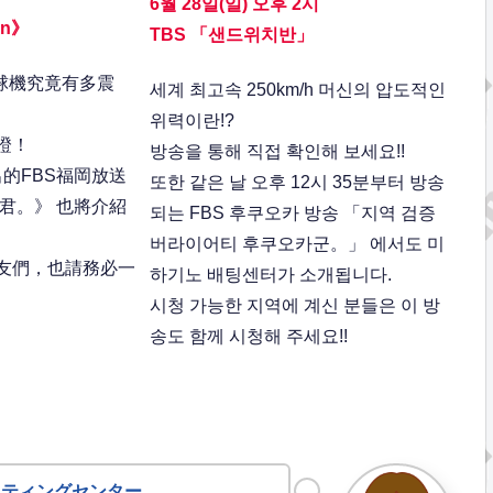
6월 28일(일) 오후 2시
an》
TBS 「샌드위치반」
投球機究竟有多震
세계 최고속 250km/h 머신의 압도적인
위력이란!?
證！
방송을 통해 직접 확인해 보세요!!
出的FBS福岡放送
또한 같은 날 오후 12시 35분부터 방송
君。》 也將介紹
되는 FBS 후쿠오카 방송 「지역 검증
버라이어티 후쿠오카군。」 에서도 미
友們，也請務必一
하기노 배팅센터가 소개됩니다.
시청 가능한 지역에 계신 분들은 이 방
송도 함께 시청해 주세요!!
ッティングセンター