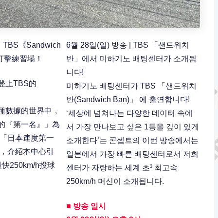
BS《Sandwich
6월 28일(일) 방송 | TBS 「샌드위치
打擊練習場！
반」에서 미하기노 배팅센터가 소개됩
니다!
登上TBS的
미하기노 배팅센터가 TBS 「샌드위치
！
반(Sandwich Ban)」 에 출연합니다!
種數據的世界中，
‘세상에 넘쳐나는 다양한 데이터 속에
的『第一名』」為
서 가장 만나보고 싶은 1등을 깊이 있게
 「日本速度第一
소개한다’는 콘셉트의 이번 방송에서는
題，介紹本中心引
일본에서 가장 빠른 배팅센터로서 저희
快250km/h投球
센터가 자랑하는 세계 초³ 최고속
250km/h 머신이 소개됩니다.
■ 방송 일시