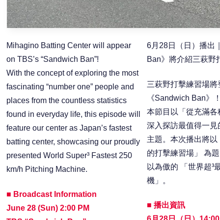
Mihagino Batting Center will appear
6月28日（日）播出｜T
on TBS’s “Sandwich Ban”!
Ban》將介紹三萩野
With the concept of exploring the most
三萩野打擊練習場將
fascinating “number one” people and
《Sandwich Ban》
places from the countless statistics
本節目以「從充滿各
found in everyday life, this episode will
深入探訪最值得一見
feature our center as Japan’s fastest
主題。本次播出將以
batting center, showcasing our proudly
的打擊練習場」 為
presented World Super³ Fastest 250
以為傲的 「世界超³最
km/h Pitching Machine.
機」。
■ Broadcast Information
■ 播出資訊
June 28 (Sun) 2:00 PM
6月28日（日）14:00