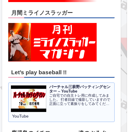
月間ミライノスラッガー
Let’s play baseball !!
バーチャル三萩野バッティングセン
ター – YouTube
ご自宅での自主トレ用に作成してみま
した。 打者目線で撮影していますので
正面に立って素振りをしてみてくださ
い。イメトレのお手伝いにはなるかと
思います。 右打者、左打者すべて３０
YouTube
球でセッティングしています。