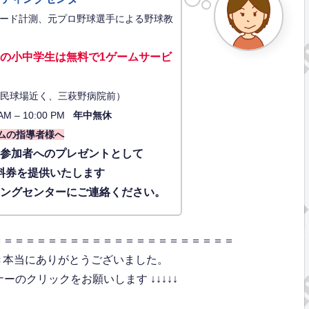
ード計測、元プロ野球選手による野球教
の小中学生は無料で1ゲーム
サービ
34（市民球場近く、三萩野病院前）
AM – 10:00 PM
年中無休
ムの指導者様へ
に参加者へのプレゼントとして
料券を提供いたします
ィングセンターにご連絡ください。
＝＝＝＝＝＝＝＝＝＝＝＝＝＝＝＝＝＝＝＝＝＝
き本当にありがとうございました。
のクリックをお願いします ↓↓↓↓↓