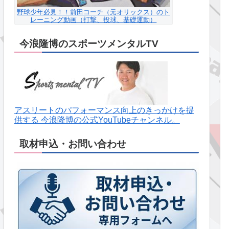
野球少年必見！！前田コーチ（元オリックス）のト
レーニング動画（打撃、投球、基礎運動）
今浪隆博のスポーツメンタルTV
アスリートのパフォーマンス向上のきっかけを提
供する 今浪隆博の公式YouTubeチャンネル。
取材申込・お問い合わせ