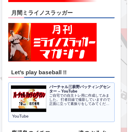
月間ミライノスラッガー
Let’s play baseball !!
バーチャル三萩野バッティングセン
ター – YouTube
ご自宅での自主トレ用に作成してみま
した。 打者目線で撮影していますので
正面に立って素振りをしてみてくださ
い。イメトレのお手伝いにはなるかと
思います。 右打者、左打者すべて３０
YouTube
球でセッティングしています。