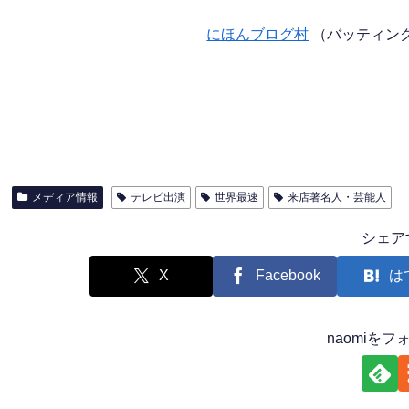
にほんブログ村
（バッティン
メディア情報
テレビ出演
世界最速
来店著名人・芸能人
シェア
X
Facebook
は
naomiを