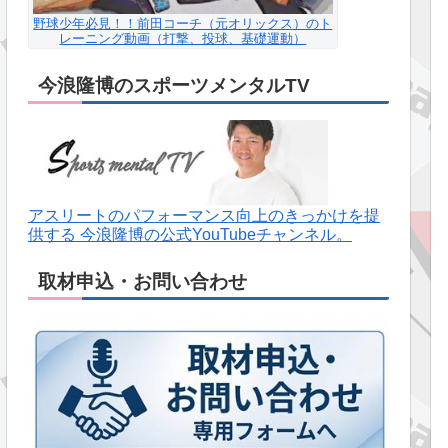
野球少年必見！！前田コーチ（元オリックス）のト
レーニング動画（打撃、投球、基礎運動）
今浪隆博のスポーツメンタルTV
アスリートのパフォーマンス向上のきっかけを提
供する 今浪隆博の公式YouTubeチャンネル。
取材申込・お問い合わせ