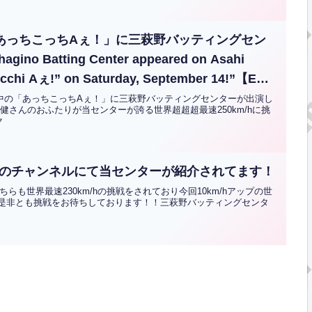
ビ「あっちこっちAぇ！」に三萩野バッティングセン
 Batting Center appeared on Asahi
occhi Aぇ!” on Saturday, September 14!”【ENG
送中の「あっちこっちAぇ！」に三萩野バッティングセンターが出演し
島健さんのおふたりが当センターが誇る世界超超超最速250km/hに挑
ク
んのチャンネルにて当センターが紹介されてます！
らも世界最速230km/hの挑戦をされており今回10km/hアップの世
また是非とも挑戦をお待ちしております！！三萩野バッティングセンタ