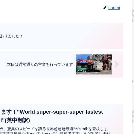
naomi
がありました！
本日は通常通りの営業を行っています
World super-super-super fastest
nd!!‟(英中翻訳)
、驚異のスピードを誇る世界超超超最速250km/hを登板しま
界超超超最速250km/hのホームラン達成者の方はまだ出ていませ