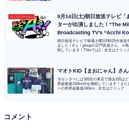
9月14日(土)朝日放送テレ
インフォメーション
ターが出演しました！”The Mihagino
Broadcasting TV’s “Acchi K
CHT KOR JPN】
朝日放送テレビで毎週土曜日0時25分放
ました！Aぇ！groupの正門良規さん、小
戦しています！TVerでは1...全文はクリッ
マオトKID【まおにゃん】さ
メディア情報
当センターには3回目の来店で過去2回はどち
界超最速240km/hを挑戦しています！
ーの世界超最速240km...全文はクリック
コメント