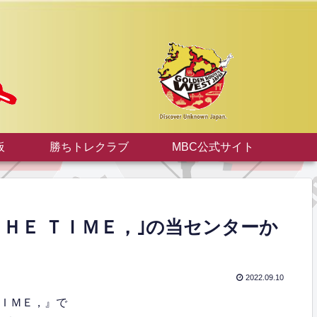
板
勝ちトレクラブ
MBC公式サイト
｢ＴＨＥ ＴＩＭＥ，｣の当センターか
2022.09.10
ＴＩＭＥ，』で