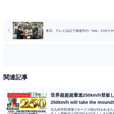
本日、テレビ山口で放送中の『mix』のロケ
関連記事
世界超超超最速250km/h登板します！‟
インフォメーション
250km/h will take the mou
北九州市民球場でホークス戦が行われるため
す！！登板日は3月2日(土)です！！まだ世