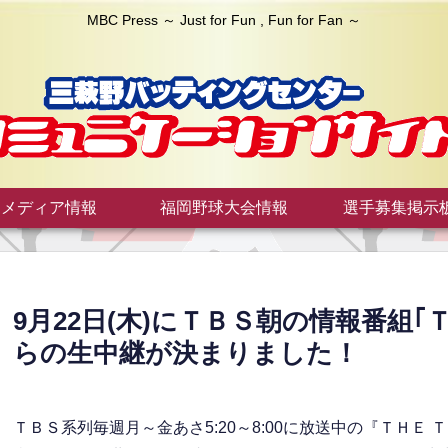
MBC Press ～ Just for Fun , Fun for Fan ～
メディア情報
福岡野球大会情報
選手募集掲示
9月22日(木)にＴＢＳ朝の情報番組
らの生中継が決まりました！
ＴＢＳ系列毎週月～金あさ5:20～8:00に放送中の『ＴＨＥ 