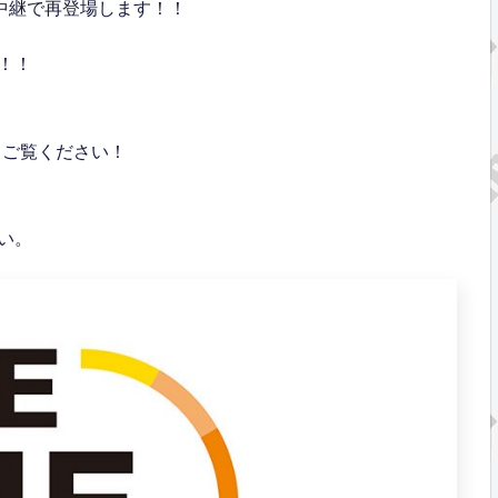
中継で再登場します！！
！！
もご覧ください！
い。