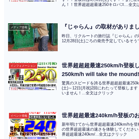
ん！！世界超超超最速250キロバス...全
『じゃらん』の取材がありま
メディア情報
昨日、リクルートの旅行誌『じゃらん』の
12月28日(土)ごろの発売予定している
世界超超超最速250km/h登板します！‟
インフォメーション
250km/h will take the mou
驚異のスピードを誇る世界超超超最速250km
(土)～12日(月祝)2回にわたって登板し
いません！...全文はクリック
世界超超最速240km/h登板の
イベント情報
新年明けてから世界超超最速240km/hを登板
の世界超超最速の速さを体験してください
界超超最速240km/...全文はクリック