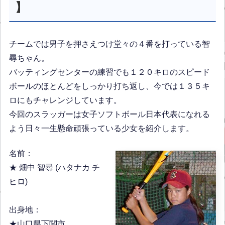
】
チームでは男子を押さえつけ堂々の４番を打っている智
尋ちゃん。
バッティングセンターの練習でも１２０キロのスピード
ボールのほとんどをしっかり打ち返し、今では１３５キ
ロにもチャレンジしています。
今回のスラッガーは女子ソフトボール日本代表になれる
よう日々一生懸命頑張っている少女を紹介します。
名前：
★ 畑中 智尋 (ハタナカ チ
ヒロ)
出身地：
★山口県下関市