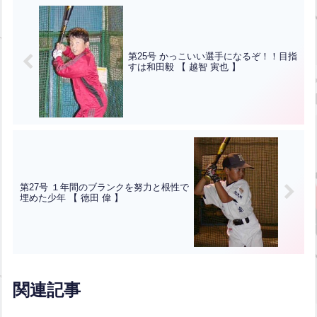
第25号 かっこいい選手になるぞ！！目指
すは和田毅 【 越智 寅也 】
第27号 １年間のブランクを努力と根性で
埋めた少年 【 徳田 偉 】
関連記事