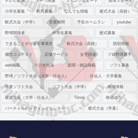
テレビ出演
ダーツ関連
スイングスピード
投球スピード
小学生募集
軟式募集
なんでも情報
硬式大会（高校）
軟式大会（中学）
営業時間
予告ホームラン
youtube
野球関係者
中学生募集
硬式募集
できることやります事業部
軟式大会（高校）
防犯情報
握力コンテスト
店舗サービス
女子関連
プロ野球選手
web掲載
ラジオ出演
新聞・雑誌掲載
ソフト募集
野球／ソフト大会（大学・社会人）
社会人・大学募集
学童ソフト大会
ソフト大会（中学）
地域情報
硬式大会（大学・社会人）
Tiktok
映画ロケ
バーチャルバッティングセンター
硬式大会（学童）