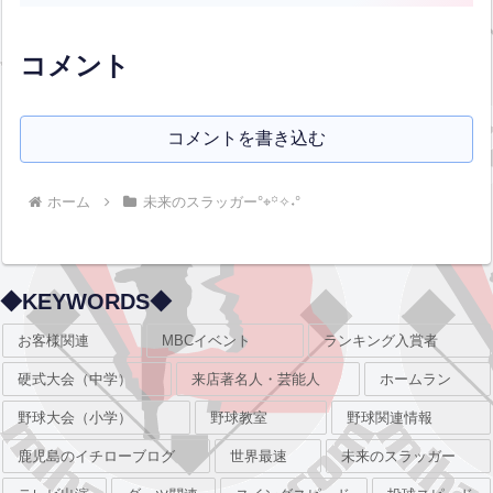
もどんな場面でバッターボックスに立っ
ているのかを考えながらバッティングを
しています。 今...全文はクリック
コメント
コメントを書き込む
ホーム
未来のスラッガー°⌖꙳✧˖°
◆KEYWORDS◆
お客様関連
MBCイベント
ランキング入賞者
硬式大会（中学）
来店著名人・芸能人
ホームラン
野球大会（小学）
野球教室
野球関連情報
鹿児島のイチローブログ
世界最速
未来のスラッガー