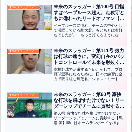
そのバッティングはいつも後方ネットに
突き刺さるかのような 強烈な打球を飛ば
未来のスラッガー：第100号 目指
未来のスラッガー°⌖꙳✧˖°
している少年を紹...全文はクリック
すはベーブルース超え。走攻守と
もに備わったリードオフマン【下
川 統大】
ベーブルースに憧れ、チームの中心とし
て活躍している統大君。もともとは右打
ちでしたが、「もっと打てるようになり
たい！」という想いから左打ちに転向。
努力の末、バッティングセンターでは右
に左にいい当たりを飛ばしまくっていま
未来のスラッガー：第111号 努力
未来のスラッガー°⌖꙳✧˖°
す。チームでは、守備の要...全文はクリ
は打球の速さに。変幻自在のバッ
ック
トコントロールで未来を射抜く
【舛岡 琉翔】
高校野球で活躍するため、そして、プロ
野球選手になるために、日々の練習に全
力で取り組む琉翔君。ジャストミートし
た瞬間の打球は、目を見張るほど強烈で
あり、豪快なフルスイングから放たれる
一打には、これまで積み重ねてきた努力
未来のスラッガー：第60号 豪快
未来のスラッガー°⌖꙳✧˖°
と自信が詰まっています。...全文はクリ
な打球を飛ばすだけでない！リー
ック
ダーシップでチームに貢献する
【馬場 諒】
第60号 豪快な打球を飛ばすだけでない！
リーダーシップでチームに貢献する【馬
場 諒】時にはホームランボードを壊すぐ
らいのパワーの持ち主である諒君。 いつ