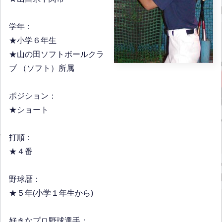
学年：
★小学６年生
★山の田ソフトボールクラ
ブ （ソフト）所属
ポジション：
★ショート
打順：
★４番
野球暦：
★５年(小学１年生から)
好きなプロ野球選手：