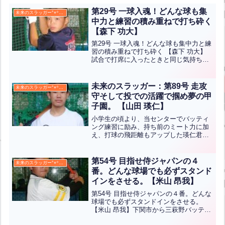
第29号 一球入魂！どんな球も集
未来のスラッガー°⌖꙳✧˖°
中力と練習の積み重ねで打ち砕く
【森下 功大】
第29号 一球入魂！どんな球も集中力と練
習の積み重ねで打ち砕く 【森下 功大】
試合で打席に入ったときと同じ気持ちで
いつもバッティング練習に励む功大君。
プレッシャーに負けないよう一球一球の
集中力を高めどんなボールがきても対応
未来のスラッガー：第89号 走攻
未来のスラッガー°⌖꙳✧˖°
できるようスローボ...全文はクリック
守そして投での活躍で掴め夢の甲
子園。 【山田 瑛仁】
小学生の頃より、当センターでバッティ
ング練習に励み、持ち前のミート力に加
え、打球の飛距離もアップした瑛仁君。
その積み重ねと身体能力の高さもあり、
チームの切り込み隊長として全国大会ベ
スト１６に貢献しました。走攻守の要で
第54号 目指せ侍ジャパンの４
未来のスラッガー°⌖꙳✧˖°
もあり、投手としても活躍...全文はクリ
番。どんな球場でも必ずスタンド
ック
インをさせる。【米山 昂我】
第54号 目指せ侍ジャパンの４番。どんな
球場でも必ずスタンドインをさせる。
【米山 昂我】下関市から三萩野バッティ
ングセンターに練習に来ている昂我君。