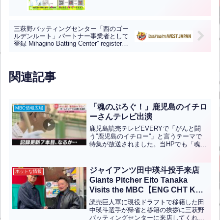
三萩野バッティングセンター「西のゴー
ルデンルート」パートナー事業者として
登録 Mihagino Batting Center” registered
as a partner Business on the “Golden
Route of the West.”（英中翻訳）
関連記事
「魂のぶろぐ！」鹿児島のイチロ
MBC情報広場
ーさんテレビ出演
鹿児島読売テレビEVERYで「がんと闘
う”鹿児島のイチロー”」と言うテーマで
特集が放送されました。当HPでも「魂の
ぶろぐ」を連載しているのでご存じの方
も多いと思いますが、鹿児島県在住の８
２歳、満山イチローさんは現在前立腺が
ジャイアンツ田中瑛斗投手来店
ホットな情報
んとヘルニアと帯状...全文はクリック
Giants Pitcher Eito Tanaka
Visits the MBC【ENG CHT KOR
JPN】
読売巨人軍に現役ドラフトで移籍した田
中瑛斗選手が帰省と移籍の挨拶に三萩野
バッティングセンターに来店してくれま