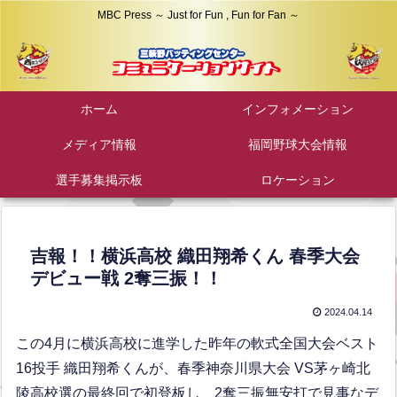
MBC Press ～ Just for Fun , Fun for Fan ～
ホーム
インフォメーション
メディア情報
福岡野球大会情報
選手募集掲示板
ロケーション
吉報！！横浜高校 織田翔希くん 春季大会
デビュー戦 2奪三振！！
2024.04.14
この4月に横浜高校に進学した昨年の軟式全国大会ベスト
16投手 織田翔希くんが、春季神奈川県大会 VS茅ヶ崎北
陵高校選の最終回で初登板し、2奪三振無安打で見事なデ