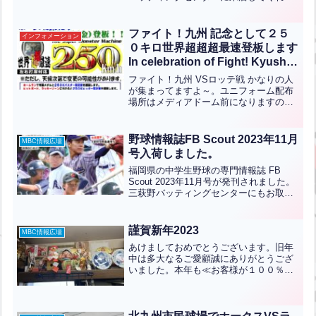
した。来店のたびにたくましくなってい
く姿に喜びを感じるとともにいつまでも
昔の恩を忘れずに立ち寄ってくれる情の
ファイト！九州 記念として２５
インフォメーション
深さにスタッフ一同感心し...全文はクリ
０キロ世界超超超最速登板します
ック
In celebration of Fight! Kyushu,
we will have the world’s chou-
ファイト！九州 VSロッテ戦 かなりの人
chou-chou-fast 250 km/h pitch.
が集まってますよ～。ユニフォーム配布
場所はメディアドーム前になりますの
（英中翻訳
で、余裕をもって引き換えに行きましょ
う。三萩野バッティングセンターは本日
ファイト！九州記念として特別に世界超
野球情報誌FB Scout 2023年11月
MBC情報広場
超超最速250キロが登...全文はクリック
号入荷しました。
福岡県の中学生野球の専門情報誌 FB
Scout 2023年11月号が発刊されました。
三萩野バッティングセンターにもお取り
置きしておりますので、どうぞご自由に
お持ち帰りください（無料）
謹賀新年2023
MBC情報広場
あけましておめでとうございます。旧年
中は多大なるご愛顧誠にありがとうござ
いました。本年も≪お客様が１００％楽
しめる≫施設づくりをモットーとし、
Discover（発見） Enhance（技術向上）
Amuse（楽しさ）Refresh（明日への...全
文はクリック