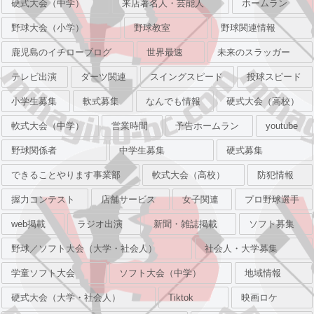
硬式大会（中学）
来店著名人・芸能人
ホームラン
野球大会（小学）
野球教室
野球関連情報
鹿児島のイチローブログ
世界最速
未来のスラッガー
テレビ出演
ダーツ関連
スイングスピード
投球スピード
小学生募集
軟式募集
なんでも情報
硬式大会（高校）
軟式大会（中学）
営業時間
予告ホームラン
youtube
野球関係者
中学生募集
硬式募集
できることやります事業部
軟式大会（高校）
防犯情報
握力コンテスト
店舗サービス
女子関連
プロ野球選手
web掲載
ラジオ出演
新聞・雑誌掲載
ソフト募集
野球／ソフト大会（大学・社会人）
社会人・大学募集
学童ソフト大会
ソフト大会（中学）
地域情報
硬式大会（大学・社会人）
Tiktok
映画ロケ