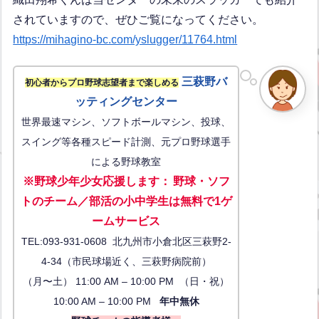
されていますので、ぜひご覧になってください。
https://mihagino-bc.com/yslugger/11764.html
三萩野バ
初心者からプロ野球志望者まで楽しめる
ッティングセンター
世界最速マシン、ソフトボールマシン、投球、
スイング等各種スピード計測、元プロ野球選手
による野球教室
※野球少年少女応援します
：
野球・ソフ
トのチーム／部活の小中学生は無料で1ゲ
ーム
サービス
TEL:093-931-0608 北九州市小倉北区三萩野2-
4-34（市民球場近く、三萩野病院前）
（月〜土） 11:00 AM – 10:00 PM （日・祝）
10:00 AM – 10:00 PM
年中無休