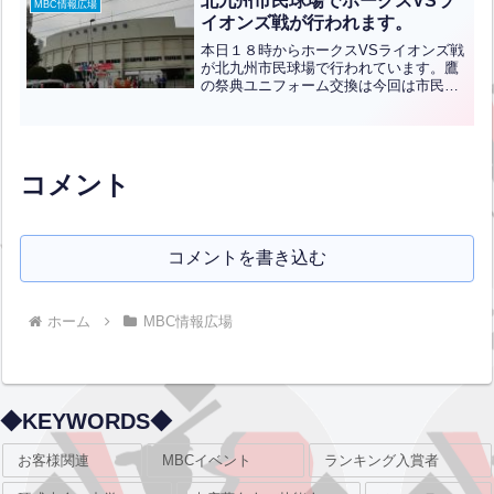
北九州市民球場でホークスVSラ
MBC情報広場
イオンズ戦が行われます。
本日１８時からホークスVSライオンズ戦
が北九州市民球場で行われています。鷹
の祭典ユニフォーム交換は今回は市民球
場向かいの三萩野球場で行われていま
す。メディアドームのある三萩野公園は
現在芝生養生中で使えませんので、お間
違いのないようお気を付け...全文はクリ
ック
コメント
コメントを書き込む
ホーム
MBC情報広場
◆KEYWORDS◆
お客様関連
MBCイベント
ランキング入賞者