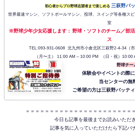
三萩野バ
初心者からプロ野球志望者まで楽しめる
世界最速マシン、ソフトボールマシン、投球、スイング等各種スピ
室
※野球少年少女応援します
：
野球・ソフトのチーム／部活
ス
TEL:093-931-0608 北九州市小倉北区三萩野2-4-
（月〜土） 11:00 AM – 10:00 PM （日・祝）10:00 
野球チー
体験会
やイベントの際
当センターの無
ご希望の方は三萩野バッテ
＝＝＝＝＝＝＝＝＝＝＝＝＝＝＝＝＝＝＝＝＝＝
今日も記事を最後までお読みいただ
記事を気に入っていただけたら下記バナー