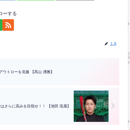
ローする
１A
アウトローを克服 【髙山 湧雅】
はさらに高みを目指せ！！ 【池田 琉晟】