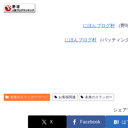
にほんブログ村
（野
にほんブログ村
（バッティン
未来のスラッガー°⌖꙳✧˖°
お客様関連
未来のスラッガー
シェア
X
Facebook
は