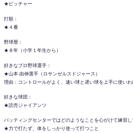
★ピッチャー
打順：
★４番
野球暦：
★８年（小学１年生から）
好きなプロ野球選手：
★山本 由伸選手（ロサンゼルスドジャース）
理由：コントロールがよく、速い球と遅い球を上手に使いわ
好きな球団：
★読売ジャイアンツ
バッティングセンターではどのようなことを心がけて練習し
★力で打たず、体をしっかり使って打つこと