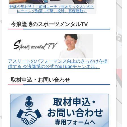
野球少年必見！！前田コーチ（元オリックス）のト
レーニング動画（打撃、投球、基礎運動）
今浪隆博のスポーツメンタルTV
アスリートのパフォーマンス向上のきっかけを提
供する 今浪隆博の公式YouTubeチャンネル。
取材申込・お問い合わせ