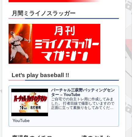
月間ミライノスラッガー
Let’s play baseball !!
バーチャル三萩野バッティングセン
ター – YouTube
ご自宅での自主トレ用に作成してみま
した。 打者目線で撮影していますので
正面に立って素振りをしてみてくださ
い。イメトレのお手伝いにはなるかと
思います。 右打者、左打者すべて３０
YouTube
球でセッティングしています。