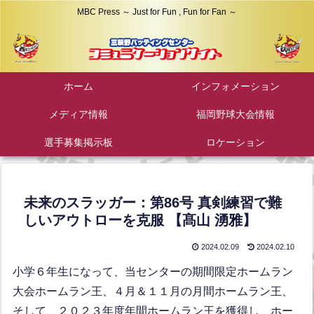
MBC Press ～ Just for Fun , Fun for Fan ～
ホーム
インフォメーション
メディア情報
福岡野球大会情報
選手募集掲示板
ロケーション
未来のスラッガー：第86号 真剣練習で難
しいアウトローを克服 【髙山 湧雅】
2024.02.09
2024.02.10
小学６年生になって、当センターの期間限定ホームラン
大会ホームラン王、４月＆１１月の月間ホームラン王、
そして、２０２３年度年間ホームラン王を獲得し、ホー