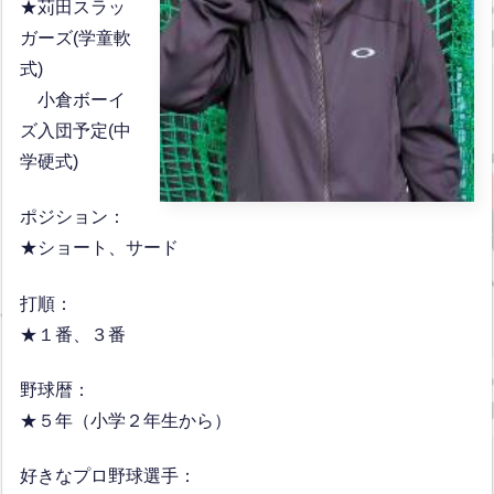
★苅田スラッ
ガーズ(学童軟
式)
小倉ボーイ
ズ入団予定(中
学硬式)
ポジション：
★ショート、サード
打順：
★１番、３番
野球暦：
★５年（小学２年生から）
好きなプロ野球選手：