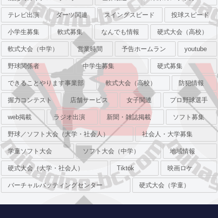
テレビ出演
ダーツ関連
スイングスピード
投球スピード
小学生募集
軟式募集
なんでも情報
硬式大会（高校）
軟式大会（中学）
営業時間
予告ホームラン
youtube
野球関係者
中学生募集
硬式募集
できることやります事業部
軟式大会（高校）
防犯情報
握力コンテスト
店舗サービス
女子関連
プロ野球選手
web掲載
ラジオ出演
新聞・雑誌掲載
ソフト募集
野球／ソフト大会（大学・社会人）
社会人・大学募集
学童ソフト大会
ソフト大会（中学）
地域情報
硬式大会（大学・社会人）
Tiktok
映画ロケ
バーチャルバッティングセンター
硬式大会（学童）