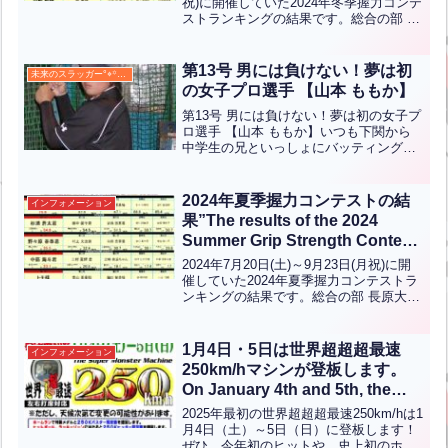
JPN】
祝)に開催していた2024年冬季握力コンテ
ストランキングの結果です。総合の部 大
佐 雄大 様 ７０．１kg/w中学生の部 杉浦
蒼太 君 ６１．５kg/w 守恒中学校（２
年）小学高学年の部...全文はクリック
第13号 男には負けない！夢は初
未来のスラッガー°⌖꙳✧˖°
の女子プロ選手 【山本 ももか】
第13号 男には負けない！夢は初の女子プ
ロ選手 【山本 ももか】いつも下関から
中学生の兄といっしょにバッティング練
習するために家族で来店します。１２０
キロのスピードボールにも力負けせず、
しっかりバットで捕らえきれいに打ち返
2024年夏季握力コンテストの結
インフォメーション
しています。また、...全文はクリック
果”The results of the 2024
Summer Grip Strength Contest
are as follows”【ENG CHT KOR
2024年7月20日(土)～9月23日(月祝)に開
JPN】
催していた2024年夏季握力コンテストラ
ンキングの結果です。総合の部 長原大輔
様 ７５．８kg/w中学生の部 杉浦蒼太 君
５４．８kg/w 守恒中学校（２年）小学高
学年の部 野々原春季 ...全文はクリック
1月4日・5日は世界超超超最速
インフォメーション
250km/hマシンが登板します。
On January 4th and 5th, the
world’s super ultra high-speed
2025年最初の世界超超超最速250km/hは1
250 km/h machine will take the
月4日（土）～5日（日）に登板します！
ぜひ、今年初のヒットや、史上初のホー