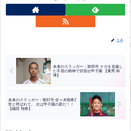
１A
未来のスラッガー：第85号 ケガを克服し
た不屈の精神で目指せ甲子園 【乗秀 和
博】
未来のスラッガー：第87号 佐々木朗希2
世と呼ばれて。 次は甲子園の星だ！！
【織田 翔希】