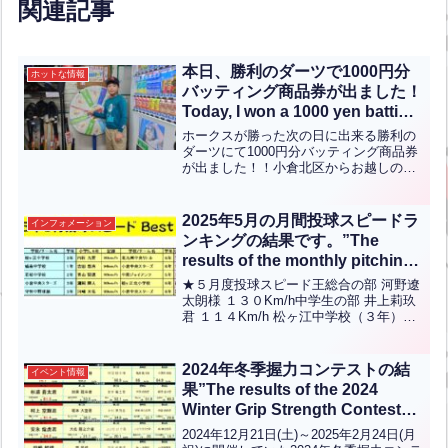
関連記事
本日、勝利のダーツで1000円分
ホットな情報
バッティング商品券が出ました！
Today, I won a 1000 yen batting
coupon at the Victory Darts!(英
ホークスが勝った次の日に出来る勝利の
中翻訳)
ダーツにて1000円分バッティング商品券
が出ました！！小倉北区からお越しの釜
田桜空くんが見事当てられました！！お
めでとうございます！！こちらの勝利の
ダーツはシーズンが終わるまで開催して
2025年5月の月間投球スピードラ
インフォメーション
おります！勝利のダー...全文はクリック
ンキングの結果です。”The
results of the monthly pitching
speed ranking for May 2025 are
★５月度投球スピード王総合の部 河野遼
as follows.”【ENG CHT KOR
太朗様 １３０Km/h中学生の部 井上莉玖
君 １１４Km/h 松ヶ江中学校（３年）小
JPN】
学5-6年の部 内匠九愛 君 ９６Kｍ/ｈ 北
九州中央リトル（６年）小学低/女性の部
宮脇有希 君 ８４Kｍ/ｈ 足...全文はクリ
2024年冬季握力コンテストの結
イベント情報
ック
果”The results of the 2024
Winter Grip Strength Contest
are as follows”【ENG CHT KOR
2024年12月21日(土)～2025年2月24日(月