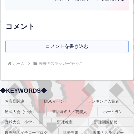
stage.【ENG CHT KOR JPN】
ムランを目指してチャレンジしてみてく
ださい！全国からそして海外からも昨年
は多くのお客様に三萩野バッティングセ
ンターにお...全文はクリック
コメント
コメントを書き込む
ホーム
未来のスラッガー°⌖꙳✧˖°
◆KEYWORDS◆
お客様関連
MBCイベント
ランキング入賞者
硬式大会（中学）
来店著名人・芸能人
ホームラン
野球大会（小学）
野球教室
野球関連情報
鹿児島のイチローブログ
世界最速
未来のスラッガー