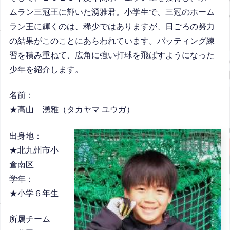
ムラン三冠王に輝いた湧雅君。小学生で、三冠のホーム
ラン王に輝くのは、稀少ではありますが、日ごろの努力
の結果がこのことにあらわれています。バッティング練
習を積み重ねて、広角に強い打球を飛ばすようになった
少年を紹介します。
名前：
★髙山 湧雅（タカヤマ ユウガ）
出身地：
★北九州市小
倉南区
学年：
★小学６年生
所属チーム