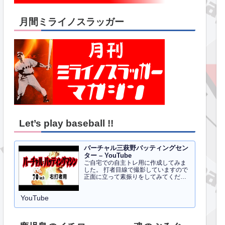
月間ミライノスラッガー
Let’s play baseball !!
バーチャル三萩野バッティングセン
ター – YouTube
ご自宅での自主トレ用に作成してみま
した。 打者目線で撮影していますので
正面に立って素振りをしてみてくださ
い。イメトレのお手伝いにはなるかと
思います。 右打者、左打者すべて３０
YouTube
球でセッティングしています。