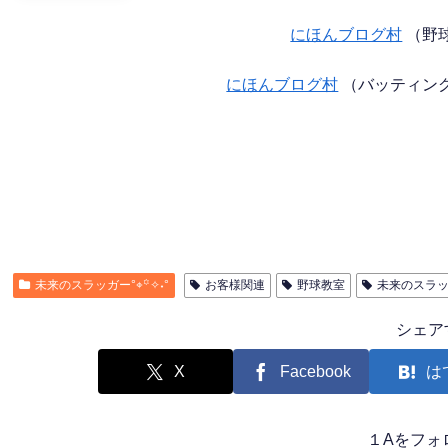
にほんブログ村
（野
にほんブログ村
（バッティン
未来のスラッガー°⌖꙳✧˖°
お客様関連
野球教室
未来のスラ
シェア
X
Facebook
は
１Aをフォ