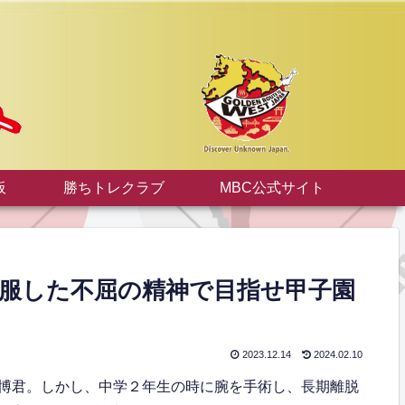
板
勝ちトレクラブ
MBC公式サイト
克服した不屈の精神で目指せ甲子園
2023.12.14
2024.02.10
博君。しかし、中学２年生の時に腕を手術し、長期離脱