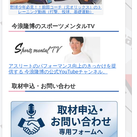
野球少年必見！！前田コーチ（元オリックス）のト
レーニング動画（打撃、投球、基礎運動）
今浪隆博のスポーツメンタルTV
アスリートのパフォーマンス向上のきっかけを提
供する 今浪隆博の公式YouTubeチャンネル。
取材申込・お問い合わせ