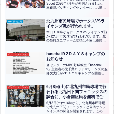
Scout 2026年7月号が発刊されました。
三萩野バッティングセンターにもお取り
置きしておりますので、どうぞご自由に
お持ち帰りください（無料）
北九州市民球場でホークスVSラ
MBC情報広場
イオンズ戦が行われます。
本日１８時からホークスVSライオンズ戦
が北九州市民球場で行われています。鷹
の祭典ユニフォーム交換は今回は市民球
場向かいの三萩野球場で行われていま
す。メディアドームのある三萩野公園は
現在芝生養生中で使えませんので、お間
baseball9 2ＤＡＹＳキャンプの
インフォメーション
違いのないようお気を付け...全文はクリ
お知らせ
ック
当センターのMBC野球教室「baseball
9」主催者の元千葉ロッテマリーンズの服
部文夫氏が2ＤＡＹＳキャンプを開催しま
す！・中学生(新1年生～新高校1年生)日
程：3月28日(木)、29日(金)場所：門司球
場 9時～13時参加費：8000...全文はクリ
6月8日(土)に北九州市民球場で行
インフォメーション
ック
われる北九州下関フェニックスの
試合に、小倉南区民を無料でご招
待します！
6月8日(土)の14時から、北九州市民球場
で北九州下関フェニックスと宮崎サンシ
ャインズの試合が開催されます。この試