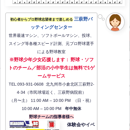
三萩野バ
初心者からプロ野球志望者まで楽しめる
ッティングセンター
世界最速マシン、ソフトボールマシン、投球、
スイング等各種スピード計測、元プロ野球選手
による野球教室
※野球少年少女応援します
：
野球・ソフ
トのチーム／部活の小中学生は無料で1ゲ
ーム
サービス
TEL:093-931-0608 北九州市小倉北区三萩野2-
4-34（市民球場近く、三萩野病院前）
（月〜土） 11:00 AM – 10:00 PM （日・祝）
10:00 AM – 10:00 PM
年中無休
野球チームの指導者様へ
体験会
やイベ