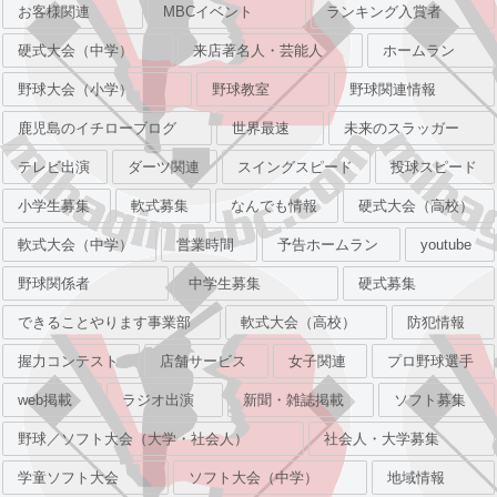
お客様関連
MBCイベント
ランキング入賞者
硬式大会（中学）
来店著名人・芸能人
ホームラン
野球大会（小学）
野球教室
野球関連情報
鹿児島のイチローブログ
世界最速
未来のスラッガー
テレビ出演
ダーツ関連
スイングスピード
投球スピード
小学生募集
軟式募集
なんでも情報
硬式大会（高校）
軟式大会（中学）
営業時間
予告ホームラン
youtube
野球関係者
中学生募集
硬式募集
できることやります事業部
軟式大会（高校）
防犯情報
握力コンテスト
店舗サービス
女子関連
プロ野球選手
web掲載
ラジオ出演
新聞・雑誌掲載
ソフト募集
野球／ソフト大会（大学・社会人）
社会人・大学募集
学童ソフト大会
ソフト大会（中学）
地域情報