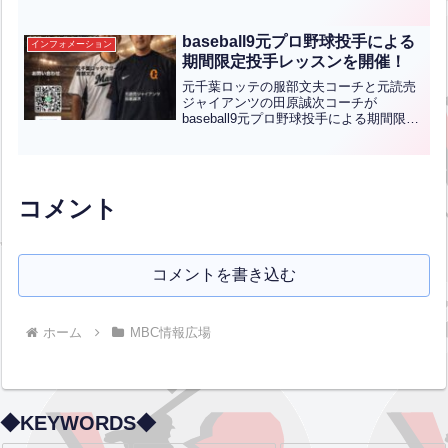
合は、小倉南区制50周年記念イベントと
して「小倉南区民無料招待DAY」となっ
ており、小倉南区に在住・在勤・在学さ
baseball9元プロ野球投手による
インフォメーション
れている方は無...全文はクリック
期間限定投手レッスンを開催！
元千葉ロッテの服部文夫コーチと元読売
ジャイアンツの田原誠次コーチが
baseball9元プロ野球投手による期間限定
投手レッスンを開催します！今回は「本
気」で甲子園出場、プロ野球選手を目指
したい選手を対象に7ヶ月間計画でレッス
ンを行います。※球...全文はクリック
コメント
コメントを書き込む
ホーム
MBC情報広場
◆KEYWORDS◆