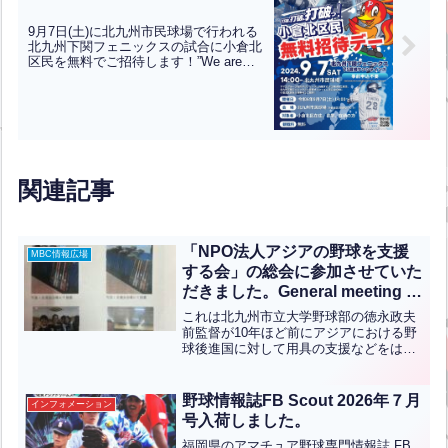
9月7日(土)に北九州市民球場で行われる
北九州下関フェニックスの試合に小倉北
区民を無料でご招待します！”We are
inviting all residents of Kokurakita Ward
to attend the Kitakyushu Shimonoseki
Phoenix game for free at Kitakyushu
Civic Stadium on Saturday, September
7th!”【ENG CHT KOR JPN】
関連記事
「NPO法人アジアの野球を支援
MBC情報広場
する会」の総会に参加させていた
だきました。General meeting of
the NPO “Association for
これは北九州市立大学野球部の徳永政夫
Supporting Baseball in
前監督が10年ほど前にアジアにおける野
球後進国に対して用具の支援などをはじ
Asia.”(英中翻訳）
め野球等スポーツを通じた国際交流事業
を行い野球の国際的発展並びに有効と親
善に寄与することを目的に設立された団
野球情報誌FB Scout 2026年７月
インフォメーション
体です。昨年度はタイや...全文はクリッ
号入荷しました。
ク
福岡県のアマチュア野球専門情報誌 FB