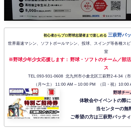
三萩野バ
初心者からプロ野球志望者まで楽しめる
世界最速マシン、ソフトボールマシン、投球、スイング等各種スピ
室
※野球少年少女応援します
：
野球・ソフトのチーム／部活
ス
TEL:093-931-0608 北九州市小倉北区三萩野2-4-
（月〜土） 11:00 AM – 10:00 PM （日・祝）10:00 
野球チー
体験会
やイベントの際
当センターの無
ご希望の方は三萩野バッテ