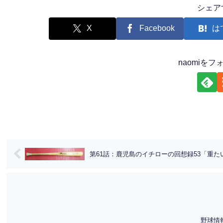
シェア
X
Facebook
は
naomiを
第61話：鹿児島のイチローの回想録53「重
野球情報