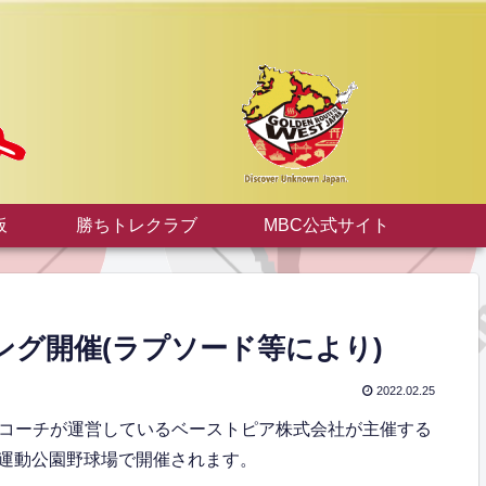
板
勝ちトレクラブ
MBC公式サイト
グ開催(ラプソード等により)
2022.02.25
田祐二コーチが運営しているベーストピア株式会社が主催する
運動公園野球場で開催されます。