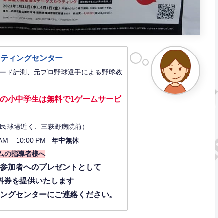
ッティングセンター
ード計測、元プロ野球選手による野球教
の小中学生は無料で1ゲーム
サービ
34（市民球場近く、三萩野病院前）
AM – 10:00 PM
年中無休
ムの指導者様へ
に参加者へのプレゼントとして
料券を提供いたします
ィングセンターにご連絡ください。