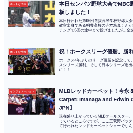
本日センバツ野球大会でMBC
ホットな情報
板しました！
本日行われた第96回選抜高等学校野球大会2
教室出身である明豊高校の寺本悠真くんが
チングで6回の途中まで投げましたが...全
祝！ホークスリーグ優勝。勝
ホットな情報
ホークス4年ぶりのリーグ優勝を記念して
スシリーズ勝利。そして日本シリーズ進出
に！！
MLBレッドカーペット！今永＆
インフォメーション
Carpet! Imanaga and Edwin 
JPN】
現在盛り上がっているMLBオールスター
っているところですが、ここ三萩野バッテ
て行われたレッドカーペットショーでなんと