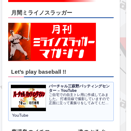
月間ミライノスラッガー
Let’s play baseball !!
バーチャル三萩野バッティングセン
ター – YouTube
ご自宅での自主トレ用に作成してみま
した。 打者目線で撮影していますので
正面に立って素振りをしてみてくださ
い。イメトレのお手伝いにはなるかと
思います。 右打者、左打者すべて３０
YouTube
球でセッティングしています。