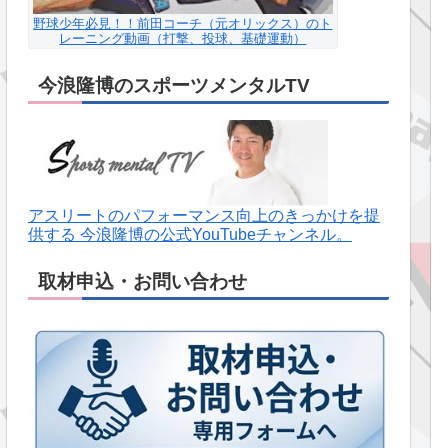
野球少年必見！！前田コーチ（元オリックス）のト
レーニング動画（打撃、投球、基礎運動）
今浪隆博のスポーツメンタルTV
アスリートのパフォーマンス向上のきっかけを提
供する 今浪隆博の公式YouTubeチャンネル。
取材申込・お問い合わせ