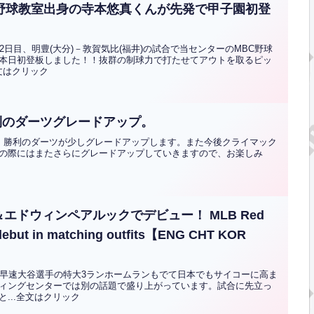
野球教室出身の寺本悠真くんが先発で甲子園初登
日目、明豊(大分)－敦賀気比(福井)の試合で当センターのMBC野球
本日初登板しました！！抜群の制球力で打たせてアウトを取るピッ
文はクリック
利のダーツグレードアップ。
、勝利のダーツが少しグレードアップします。また今後クライマック
の際にはまたさらにグレードアップしていきますので、お楽しみ
エドウィンペアルックでデビュー！ MLB Red
debut in matching outfits【ENG CHT KOR
。早速大谷選手の特大3ランホームランもでて日本でもサイコーに高ま
ィングセンターでは別の話題で盛り上がっています。試合に先立っ
...全文はクリック